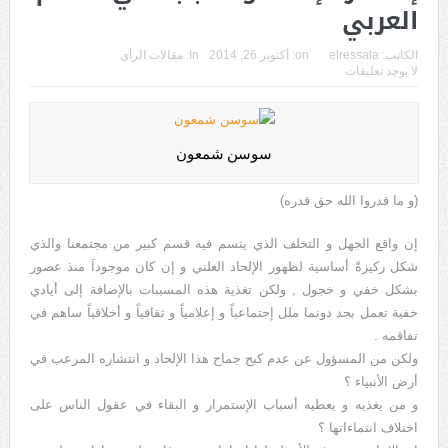
العربي‎ ‎
الكاتب:
elressala
on:
أكتوبر 26, 2014
In:
مقالات الرأي
لا يوجد تعليقات
سوسن شمعون
(و ما قدروا الله حق قدره)
إن واقع الجهل و التخلف الذي يتسم فيه قسم كبير من مجتمعنا والذي
شكل ركيزةً أساسية لظهور الإلحاد العلني و إن كان موجوداَ منذ عصور
بشكل خفي و خجول , ولكن تغذية هذه المسببات بالإضافة إلى أيادي
خفية تعمل بجد دونما ملل إجتماعياً و إعلامياً و ثقافياً و أخلاقياً ساهم في
تفاقمه .
ولكن من المسؤول عن عدم كبح جماح هذا الإلحاد و انتشاره المرعب في
أرض الأنبياء ؟
و من يغذيه و يعطيه أسباب الإستمرار و البقاء في عقول الناس على
اختلاف انتماءاتها ؟