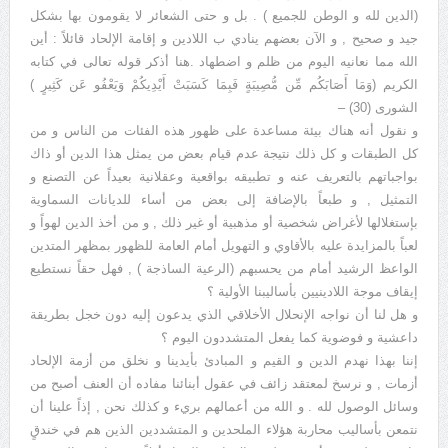
(الدين لله و الوطن للجميع ) . بل و حتى الشعائر لا يقومون بها بشكل
جيد و صحيح , و الآن بعضهم ينادي ب اللادين و إقامة الإلحاد قائلاً : أين
الله مما نعانيه اليوم من ظلم و اضطهاد .هنا أذكر قوله تعالى في كتابه
الكريم (وَمَا أَصَابَكُم مِّن مُّصِيبَةٍ فَبِمَا كَسَبَتْ أَيْدِيكُمْ وَيَعْفُو عَن كَثِيرٍ )
الشورى (30) –
و نقول أنه هناك بيئة مساعدة على ظهور هذه الفئات من الناس و من
كل الطبقات و كل ذلك نتيجة عدم قيام بعض من يمثل هذا الدين أو ذاك
بواجباتهم بالتعريف عنه و تطبيقه بواقعية وعقلانية بعيداً عن التصنع و
التمثيل , و طبعاً بالإضافة إلى بعض من أساء للديانات السماوية
بإستغلالها لأغراض شخصية أو مذهبية أو غير ذلك , و من أخذ الدين لهواً و
لعباً بالمزايدة عليه بالأقاوي و التهويل أمام العامة للظهور بمظهر المتدين
الواعظ الرشيد أمام من يحسبهم (الرعية الساذجة ) , فهل حقاً نستطيع
إيقاف موجة اللادينيين بأساليبنا الأولية ؟
و هل لنا أن نواجه الإنحلال الأخلاقي الذي يدعون إليه دون خجل بطريقة
داعشية و فوضوية كما يفعل المتشددون اليوم ؟
إننا بهذا نهدم الدين و القيم و المبادئ بأيدينا و نخلق من أزمة الإلحاد
أزمات , و نرسخ لمعتقد زائف في عقول أبنائنا مفاده أن العنف أصبح من
وسائل الوصول لله . و الله من أعمالهم بريء و كذلك نحن , إذاً علينا أن
نتمعن بأساليب محاربة هؤلاء الملحدين و المتشددين الذين هم في خندقٍ