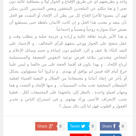
واحد و بطريقتهم أي عن طريق الإقناع و الحوار أولاً و بشفافية عالية دون
تحيز ( و هنا نتكلم عن الملحدين المثقفين وبعض المتدينين الذين يمكن
لهم أن ينصتوا للآخر) لإقناع كل من يظن أن الإلحاد أو التشدد هو الحل
بأن يبتعد و يتجنب هذا الحل و إن كانت الأثمان باهظة حتى يستطيع أن
يعيش حياةً متوازنة روحياً ونفسياً و إجتماعياً .
و هذا الأمر يلزمه ثقافة عالية و إرادة و عزيمة صلبة و يتطلب وقت و
عقل منفتح على الحوار ووعي متفهم للرأي المخالف , و الإعتماد على
النقد البنّاء بلا عنف و الرد الحكيم دون إساءة و تجنيد وسائل الإعلام و
أشخاص متحدثين ببلاغة لغرض توعية النفوس الضعيفة والمستسلمة
لرياح الإلحاد , و بهذا نكون قد أقمنا الحجة على من خالفنا و ليس علينا
حرجٌ أمام الله فيمن لم يوافق أو يهتدي , و تذكروا أننا مسؤولون بشكل
أو بآخر عن إنقاذ أبنائنا و مجتمعاتنا من الضلال و التبعية العمياء لعقلية
الشيطان المتخفية تحت مئات المسميات , و منها الإلحاد و التشدد و هما
وجهان لعملةٍ واحدة , بالنظر إلى نتائجهما على المجتمعات ككل , فعلينا
تجنب الإنجراف الأعمى وراء نهجهم, و في استدراج الناس و تخدير
العقول و القلوب فهل لنا إلى ذلك سبيل ؟.
Share
0
Tweet
0
Share
0