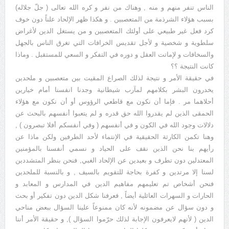
الناس تنفر منهم و منه , وهناك من نفر و كره الله تعالى ( جلّ جلاله)
بسبب هؤلاء الشرذمة من المتعصبين . و هكذا ظهر الإلحاد علناً دون خوف
كرد فعل غير طبيعي على أولئك المتعصبين و من يستغل الدين لأغراض
سلطوية و شخصية و لأجل تقديس الخرافات التي تغرق الناس بالجهل
والسخافات و لإماتت العقل و دوره في التفكر و السعي للمستقبل . وماذا
كانت النتيجة ؟؟
في حقيقة الأمر و نتيجة لذلك الصراع المقيت بين متعصبين و ملحدين
يخدرون البشر بكلامهم لمآرب شيطانية وجدنا انفسنا أمام خيارين
أحلاهما مر . فإما أن نكون مع قاطعي الرؤوس أو أن نكون مع هؤلاء
الحمقى الذين لم يقدروا الله حق قدره و لم يتعبوا أنفسهم بالبحث عن
دلالات وجود الله في الكون و في أنفسهم ( وفي أنفسكم أفلا تبصرون ) ,
وهنا تكمن الكارثة الحقيقية في الإنتماء لأحد الطرفين ولكن ماذا عن
رأيهم بنا نحن الذين نقف على الحياد و نسمي أنفسنا بالمؤمنين
المعتدلين دون تطرف و بعيدين عن الإلحاد الغبي, فنحن بنظر المتشددين
لسنا إلا مرتدين و كفرة بحاجة للتقويم بالسيف , و بالنسبة للملحدين
فنحن أشخاص تم تعليمهم مفاهيم الدين في المدارس و المعابد و
الحارات و السهرات العائلية أيضاً , فعرفنا شكل الدين دون تفكير أو بحث
و دون سؤال عن مضمونه لأنه كان ممنوعاً علينا السؤال ببعض مناحي
الدين ( لأنهم لايعرفون الإجابة لذلك حرّموا السؤال ), و حقيقة الأمر أننا