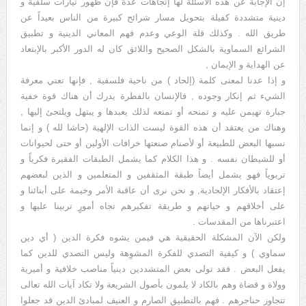
إن الإجابة عن هذه الأسئلة لها إتجاهات عدة فإن ظهور تيارات سلفية و
دينية متشددة كفيلة بتحويل مسار شرائح كبيرة من الناس بعيداً عن
طريق الله . وكذلك قلة الوعي وعدم فهم المعاني الدينية و تطبيق
الشرائع السماوية بالشكل الصحيح واللائق كان له الدور الأكبر بالإبتعاد
عن الهداية و الإيمان ,
و إذا عدنا لمعنى كلمة (إلحاد ) من ناحية فلسفية , فإنها تعني معرفة
الشيء ثم إنكار وجوده , فالإنسان بالفطرة يدرك أن هناك قوة خفية
جبارة تهيمن عليه و تمنحه أو تمنعه لذلك يعبدها و يبتهل ويلتجئ إليها ,
وهناك من يعتقد أن هذه القوة ليست الذات الإلهية (حاشا لله ) و إنما
نسبها البعض للطبيعة أو لأصنام صنعتها خرافات الأولين أو حتى لحيوانات
أو للشيطان نفسه . و هذا الكلام كما يشمل الطبقات الفقيرة فكرياً و
تربوياً فهو يشمل أيضاً طبقة المثقفين و المتعلمين و الذين لبعضهم
إعتقاد بالأفكار الإلحادية, و نحن نرى أن عاقبة الأمر وخيمة على أبنائنا و
على أخلاقهم و حياتهم و طريقة تفكيرهم تجاه أمورٍ تربينا عليها و
اعتبرناها من المقدسات .
ولكن الآن المشكلة الحقيقية هي فيمن يشوه فكرة الدين ( أي دين
سماوي ) و كيفية التصدي للفكرة المشوِهة وليس التصدي للدين كما
يفعل البعض . فقد تولى بعض المتشددين دينياً مناصب خلافية و أميرية
وولاة و قضاة وهم بالكاد لا يلمون بأصول الشريعة ولا تكاد آيات الله تعالى
تتجاوز حناجرهم . فهم بالتطبيق الصارم و العنيف لمبادئ الدين قد جعلوا