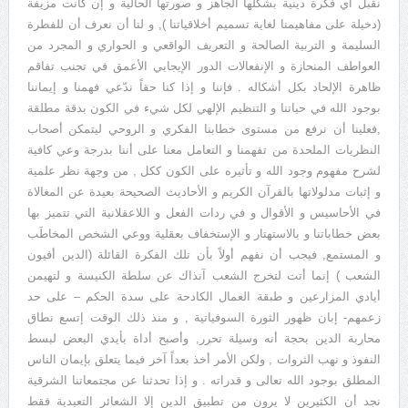
نقبل أي فكرة دينية بشكلها الجاهز و صورتها الحالية و إن كانت مزيفة
(دخيلة على مفاهيمنا لغاية تسميم أخلاقياتنا ), و لنا أن نعرف أن للفطرة
السليمة و التربية الصالحة و التعريف الواقعي و الحواري و المجرد من
العواطف المنحازة و الإنفعالات الدور الإيجابي الأعمق في تجنب تفاقم
ظاهرة الإلحاد بكل أشكاله . فإننا و إذا كنا حقاً ندّعي فهمنا و إيماننا
بوجود الله في حياتنا و التنظيم الإلهي لكل شيء في الكون بدقة مطلقة
,فعلينا أن نرفع من مستوى خطابنا الفكري و الروحي ليتمكن أصحاب
النظريات الملحدة من تفهمنا و التعامل معنا على أننا بدرجة وعي كافية
لشرح مفهوم وجود الله و تأثيره على الكون ككل , من وجهة نظر علمية
و إثبات مدلولاتها بالقرآن الكريم و الأحاديث الصحيحة بعيدة عن المغالاة
في الأحاسيس و الأقوال و في ردات الفعل و اللاعقلانية التي تتميز بها
بعض خطاباتنا و بالاستهتار و الإستخفاف بعقلية ووعي الشخص المخاطَب
و المستمع, فيجب أن نفهم أولاً بأن تلك الفكرة القائلة (الدين أفيون
الشعب ) إنما أتت لتخرج الشعب آنذاك عن سلطة الكنيسة و لتهيمن
أيادي المزارعين و طبقة العمال الكادحة على سدة الحكم – على حد
زعمهم- إبان ظهور الثورة السوفياتية , و منذ ذلك الوقت إتسع نطاق
محاربة الدين بحجة أنه وسيلة تحرر, وأصبح أداة بأيدي البعض لبسط
النفوذ و نهب الثروات , ولكن الأمر أخذ بعداً آخر فيما يتعلق بإيمان الناس
المطلق بوجود الله تعالى و قدراته . و إذا تحدثنا عن مجتمعاتنا الشرقية
نجد أن الكثيرين لا يرون من تطبيق الدين إلا الشعائر التعبدية فقط