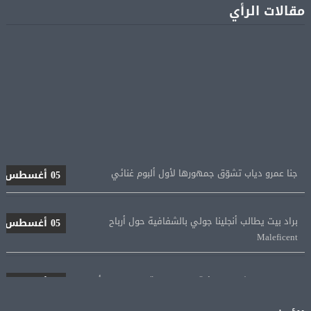
مقالات الرأي
جنا عمرو دياب تشوّق جمهورها لأول ألبوم غنائي
05 أغسطس
براد بيت يطالب أنجلينا جولي بالشفافية حول أرباح
05 أغسطس
Maleficent
منتخب مصر للكرة النسائية يخوض الليلة مباراة وداع أمم
05 أغسطس
إفريقيا أمام نيجيريا