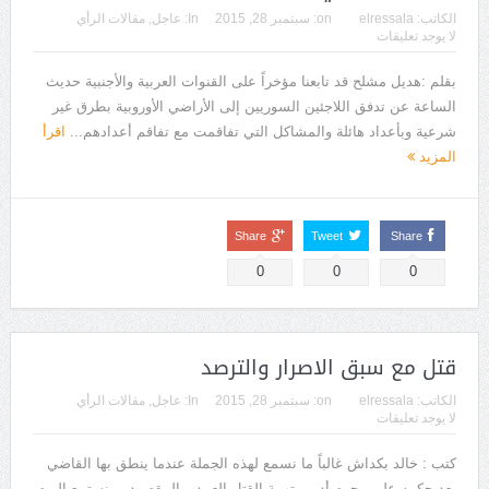
الكاتب:
elressala
on:
سبتمبر 28, 2015
In:
عاجل
,
مقالات الرأي
لا يوجد تعليقات
بقلم :هديل مشلح قد تابعنا مؤخراً على القنوات العربية والأجنبية حديث
الساعة عن تدفق اللاجئين السوريين إلى الأراضي الأوروبية بطرق غير
شرعية وبأعداد هائلة والمشاكل التي تفاقمت مع تفاقم أعدادهم...
اقرأ
المزيد
Share
Tweet
Share
0
0
0
قتل مع سبق الاصرار والترصد
الكاتب:
elressala
on:
سبتمبر 28, 2015
In:
عاجل
,
مقالات الرأي
لا يوجد تعليقات
كتب : خالد بكداش غالباً ما نسمع لهذه الجملة عندما ينطق بها القاضي
بعد حكمه على مجرم أدين بتهمة القتل العمد و المقصود . ونستمع اليوم