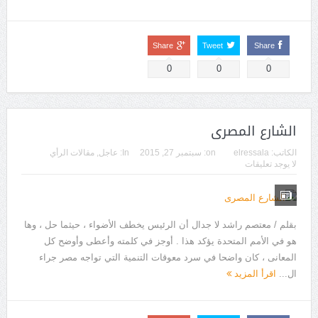
Share
Tweet
Share
0
0
0
الشارع المصرى
الكاتب:
elressala
on:
سبتمبر 27, 2015
In:
عاجل
,
مقالات الرأي
لا يوجد تعليقات
بقلم / معتصم راشد لا جدال أن الرئيس يخطف الأضواء ، حيثما حل ، وها
هو في الأمم المتحدة يؤكد هذا . أوجز في كلمته وأعطى وأوضح كل
المعانى ، كان واضحا في سرد معوقات التنمية التي تواجه مصر جراء
ال...
اقرأ المزيد