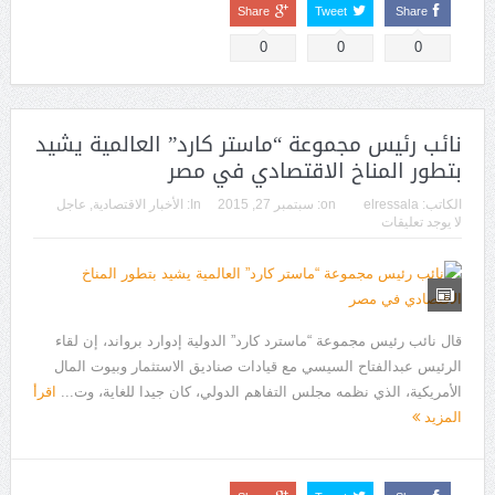
Share
Tweet
Share
0
0
0
نائب رئيس مجموعة “ماستر كارد” العالمية يشيد
بتطور المناخ الاقتصادي في مصر
الكاتب:
elressala
on:
سبتمبر 27, 2015
In:
الأخبار الاقتصادية
,
عاجل
لا يوجد تعليقات
قال نائب رئيس مجموعة “ماسترد كارد” الدولية إدوارد برواند، إن لقاء
الرئيس عبدالفتاح السيسي مع قيادات صناديق الاستثمار وبيوت المال
الأمريكية، الذي نظمه مجلس التفاهم الدولي، كان جيدا للغاية، وت...
اقرأ
المزيد