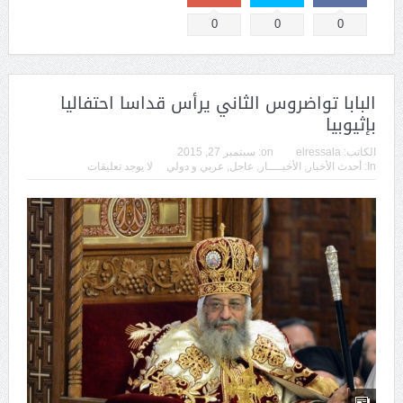
0
0
0
البابا تواضروس الثاني يرأس قداسا احتفاليا
بإثيوبيا
الكاتب:
elressala
on:
سبتمبر 27, 2015
In:
أحدث الأخبار
,
الأخبــــار
,
عاجل
,
عربي و دولي
لا يوجد تعليقات