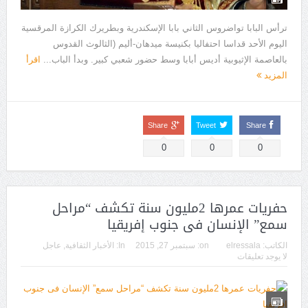
ترأس البابا تواضروس الثاني بابا الإسكندرية وبطريرك الكرازة المرقسية
اليوم الأحد قداسا احتفاليا بكنيسة ميدهان-أليم (الثالوث القدوس
بالعاصمة الإثيوبية أديس أبابا وسط حضور شعبي كبير. وبدأ الباب...
اقرأ
المزيد
Share
Tweet
Share
0
0
0
حفريات عمرها 2مليون سنة تكشف “مراحل
سمع” الإنسان فى جنوب إفريقيا
الكاتب:
elressala
on:
سبتمبر 27, 2015
In:
الأخبار الثقافية
,
عاجل
لا يوجد تعليقات