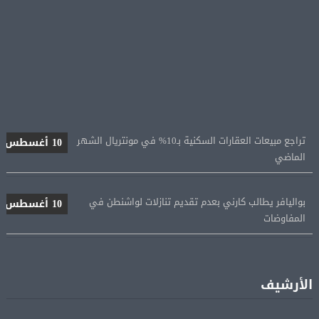
تراجع مبيعات العقارات السكنية بـ10% في مونتريال الشهر
10 أغسطس
الماضي
بواليافر يطالب كارني بعدم تقديم تنازلات لواشنطن في
10 أغسطس
المفاوضات
حرائق الغابات تجتاح غرب أمريكا وكندا وتجبر آلاف السكان
10 أغسطس
على إخلاء منازلهم
الأرشيف
تسجيل أول حالة وفاة بسبب حريق الغابات فى “بريتش
10 أغسطس
كولومبيا”