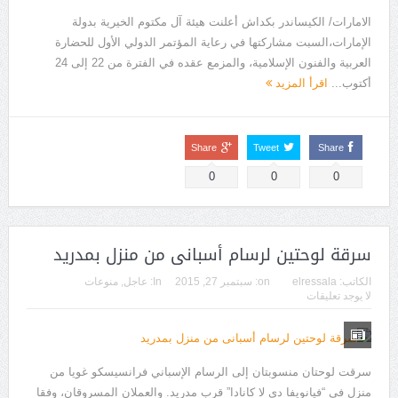
الامارات/ الكيساندر بكداش أعلنت هيئة آل مكتوم الخيرية بدولة
الإمارات،السبت مشاركتها في رعاية المؤتمر الدولي الأول للحضارة
العربية والفنون الإسلامية، والمزمع عقده في الفترة من 22 إلى 24
أكتوب...
اقرأ المزيد
Share
Tweet
Share
0
0
0
سرقة لوحتين لرسام أسبانى من منزل بمدريد
الكاتب:
elressala
on:
سبتمبر 27, 2015
In:
عاجل
,
منوعات
لا يوجد تعليقات
سرقت لوحتان منسوبتان إلى الرسام الإسباني فرانسيسكو غويا من
منزل فى “فيانويفا دي لا كانادا” قرب مدريد. والعملان المسروقان، وفقا