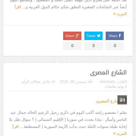
أيضاً عبر الشاشات الصغيرة النطق بحكم حكام الدول العربية و...
اقرأ
المزيد
Share
Tweet
Share
0
0
0
الشارع المصرى
الكاتب:
elressala
on:
سبتمبر 28, 2015
In:
عاجل
,
مقالات الرأي
لا يوجد تعليقات
بقلم / معتصم راشد أكتب اليوم في ذكرى رحيل الزعيم الخالد جمال عبد
الناصر وأسأل : ماذا يحدث في سوريا ( الإقليم الشمالى ) ؟ سؤال ظل بلا
إجابة طيلة سنوات كاملة حيث بدأت الأزمة السورية ( المصطنعة...
اقرأ
المزيد