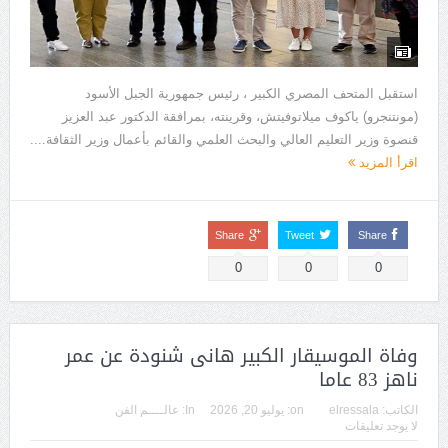
استقبل المتحف المصري الكبير ، رئيس جمهورية الجبل الأسود
(مونتنجرو) ياكوف ميلاتوفيتش، وقرينته، بمرافقة الدكتور عبد العزيز
قنصوة وزير التعليم العالي والبحث العلمي والقائم بأعمال وزير الثقافة....
اقرأ المزيد
Share
Tweet
Share
0
0
0
وفاة الموسيقار الكبير هانى شنودة عن عمر
ناهز 83 عاما
الكاتب:
elressala
on:
يوليو 20, 2026
In:
عالــــم الفن
لا يوجد تعليقات