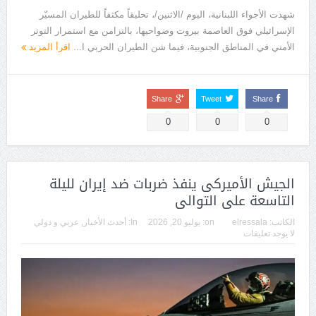
شهدت الأجواء اللبنانية، اليوم /الاثنين/، تحليقاً مكثفاً للطيران المسيّر
الإسرائيلي فوق العاصمة بيروت وضواحيها، بالتزامن مع استمرار التوتر
الأمني في المناطق الجنوبية، فيما شن الطيران الحربي ا...
اقرأ المزيد
Share
Tweet
Share
0
0
0
الجيش الأميركى ينفذ ضربات ضد إيران لليلة
التاسعة على التوالى
الكاتب:
elressala
on:
يوليو 20, 2026
In:
أحدث الأخبار
,
عربي و دولي
لا يوجد تعليقات