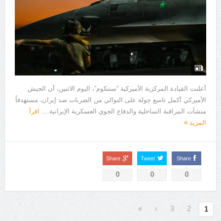
أعلنت القيادة المركزية الأميركية “سنتكوم”، اليوم الاثنين، أن الجيش
الأميركي أكمل تاسع جولة على التوالي من الضربات ضد إيران، مستهدفاً
منشآت المراقبة الساحلية والدفاع الجوي العسكرية الإيرانية....
اقرأ
المزيد
Share
Tweet
Share
0
0
0
»
›
3
2
1