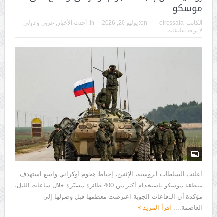
موسكو
الكاتب:
elressala
on:
يوليو 20, 2026
In:
أحدث الأخبار
,
عربي و دولي
لا يوجد تعليقات
أعلنت السلطات الروسية، الإثنين، إحباط هجوم أوكراني واسع استهدف
منطقة موسكو باستخدام أكثر من 400 طائرة مسيّرة خلال ساعات الليل،
مؤكدة أن الدفاعات الجوية اعترضت معظمها قبل وصولها إلى
العاصمة....
اقرأ المزيد