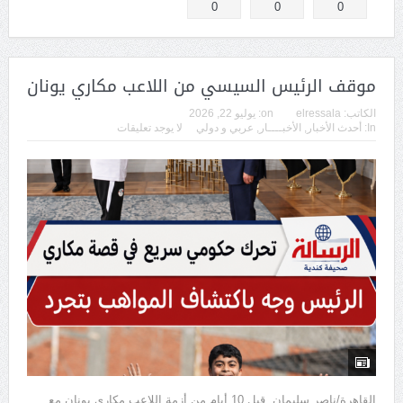
0
0
0
موقف الرئيس السيسي من اللاعب مكاري يونان
الكاتب:
elressala
on:
يوليو 22, 2026
In:
أحدث الأخبار
,
الأخبــــار
,
عربي و دولي
لا يوجد تعليقات
القاهرة/ناصر سليمان. قبل 10 أيام من أزمة اللاعب مكاري يونان مع