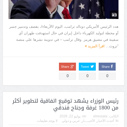
هدد الرئيس الأمريكي دونالد ترامب، اليوم /الأربعاء/، بقصف وتدمير جسر
أو محطة لتوليد الكهرباء داخل إيران في حال استهدفت طهران أي
سفينة في مضيق هرمز. وقال ترامب – في تدوينة نشرها على منصة
“تروث...
اقرأ المزيد
Share
Tweet
Share
0
0
0
رئيس الوزراء يشهد توقيع اتفاقية لتطوير أكثر
من 1800 غرفة وجناح فندقي
الكاتب:
elressala
on:
يوليو 22, 2026
In:
أحدث الأخبار
,
الأخبــــار
,
عربي و دولي
لا يوجد تعليقات