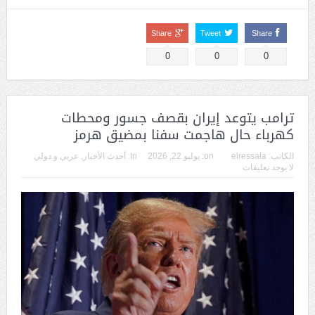
Share
Tweet
Share
0
0
0
ترامب يتوعد إيران بقصف جسور ومحطات
كهرباء حال هاجمت سفنا بمضيق هرمز
الكاتب:
elressala
on:
يوليو 22, 2026
In:
أحدث الأخبار
,
عربي و دولي
لا يوجد تعليقات