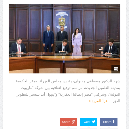
شهد الدكتور مصطفى مدبولي، رئيس مجلس الوزراء، بمقر الحكومة
بمدينة العلمين الجديدة، مراسم توقيع اتفاقية بين شركة “ماريوت
الدولية”، وشركتي “مصر إيطاليا العقارية” و”پيپول أند بليسيز للتطوير
العق...
اقرأ المزيد
Share
Tweet
Share