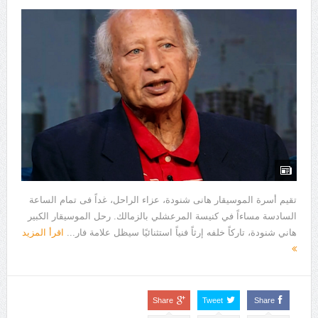
تقيم أسرة الموسيقار هانى شنودة، عزاء الراحل، غداً فى تمام الساعة
السادسة مساءاً في كنيسة المرعشلي بالزمالك. رحل الموسيقار الكبير
هاني شنودة، تاركاً خلفه إرثاً فنياً استثنائيًا سيظل علامة فار...
اقرأ المزيد
Share
Tweet
Share