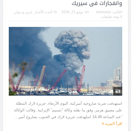
وانفجارات فى سيريك
الكاتب:
elressala
on:
يوليو 22, 2026
In:
أحدث الأخبار
,
عربي و دولي
لا يوجد تعليقات
استهدفت ضربة صاروخية أميركية، اليوم الأربعاء، جزيرة لارك المطلة
على مضيق هرمز، وفق ما نقلته وكالة “تسنيم” الإيرانية. وقالت الوكالة
“عند الساعة 14,48 استُهدفت جزيرة لارك في الجنوب بصاروخ أمير...
اقرأ المزيد