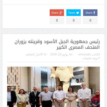
Share
Tweet
Share
0
0
0
رئيس جمهورية الجبل الأسود وقرينته يزوران
المتحف المصرى الكبير
الكاتب:
elressala
on:
يوليو 20, 2026
In:
الأخبار الثقافية
لا يوجد تعليقات