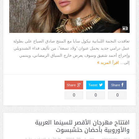
تعاقدت النجمة اللبنانية نيكول سابا مع المنتج صادق الصباح على بطولة
عمل درامي جديد يحمل عنوان “ولاد تسعة”، من تأليف فداء الشندويلي
وإخراج أحمد شفيق وسوف يعرض خارج السباق الرمضاني، وينتمي
إلى...
اقرأ المزيد
Share
Tweet
Share
0
0
0
افتتاح مهرجان الأقصر للسينما العربية
والأوروبية بأحضان حتشبسوت