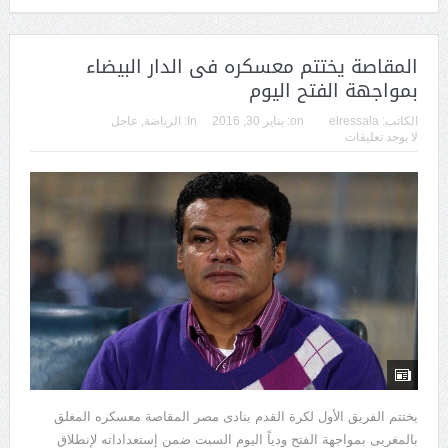
المقاصة يختتم معسكره فى الدار البيضاء
بمواجهة الفتح اليوم
الكاتب:
elressala
on:
يناير 30, 2016
In:
الرياضة
,
عاجل
لا يوجد تعليقات
يختتم الفريق الأول لكرة القدم بنادى مصر المقاصة معسكره المغلق
بالمغربى بمواجهة الفتح ودياً اليوم السبت ضمن إستعداداته لإنطلاق