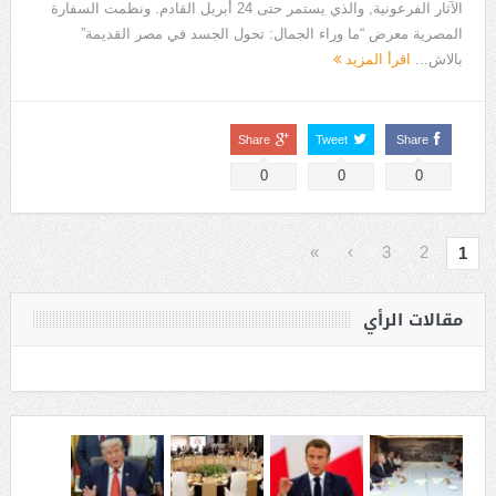
الآثار الفرعونية, والذي يستمر حتى 24 أبريل القادم. ونظمت السفارة
المصرية معرض “ما وراء الجمال: تحول الجسد في مصر القديمة”
بالاش...
اقرأ المزيد
Share
Tweet
Share
0
0
0
»
›
3
2
1
مقالات الرأي