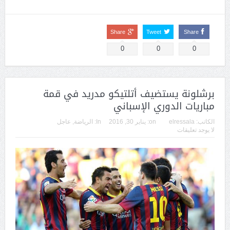
Share
Tweet
Share
0
0
0
برشلونة يستضيف أتلتيكو مدريد في قمة
مباريات الدوري الإسباني
الكاتب:
elressala
on:
يناير 30, 2016
In:
الرياضة
,
عاجل
لا يوجد تعليقات