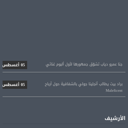
جنا عمرو دياب تشوّق جمهورها لأول ألبوم غنائي
05 أغسطس
براد بيت يطالب أنجلينا جولي بالشفافية حول أرباح
05 أغسطس
Maleficent
منتخب مصر للكرة النسائية يخوض الليلة مباراة وداع أمم
05 أغسطس
إفريقيا أمام نيجيريا
الأرشيف
استقبال جماهيرى حاشد لمحمد صلاح لدى وصوله إلى تركيا
05 أغسطس