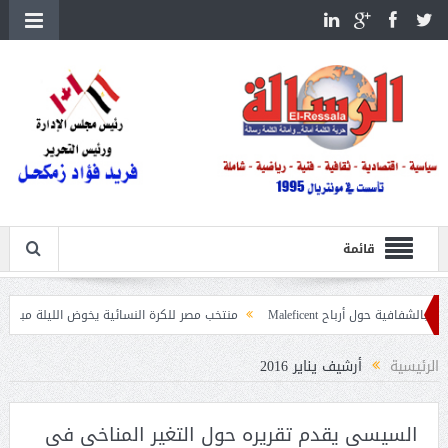
قائمة
Malefic
منتخب مصر للكرة النسائية يخوض الليلة مباراة وداع أمم إفريقيا أما
 الغابات
الرئيسية
أرشيف يناير 2016
السيسي يقدم تقريره حول التغير المناخي في