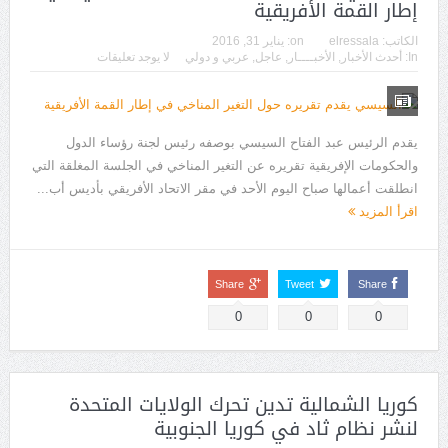
إطار القمة الأفريقية
الكاتب:
elressala
on:
يناير 31, 2016
In:
أحدث الأخبار
,
الأخبــــار
,
عاجل
,
عربي و دولي
لا يوجد تعليقات
يقدم الرئيس عبد الفتاح السيسي بوصفه رئيس لجنة رؤساء الدول
والحكومات الإفريقية تقريره عن التغير المناخي في الجلسة المغلقة التي
انطلقت أعمالها صباح اليوم الأحد في مقر الاتحاد الأفريقي بأديس أب...
اقرأ المزيد
Share
Tweet
Share
0
0
0
كوريا الشمالية تدين تحرك الولايات المتحدة
لنشر نظام ثاد في كوريا الجنوبية