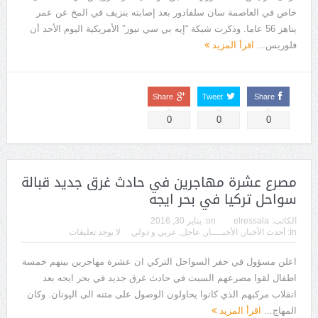
خاص في العاصمة سان سلفادور بعد إصابته بنزيف في المخ عن عمر
يناهز 56 عاما. وذكرت شبكة “إيه بي سي نيوز” الأمريكية اليوم الأحد أن
فلوريس...
اقرأ المزيد
Share
Tweet
Share
0
0
0
مصرع عشرة مهاجرين في حادث غرق جديد قبالة
سواحل تركيا في بحر ايجه
الكاتب:
elressala
on:
يناير 30, 2016
In:
أحدث الأخبار
,
الأخبــــار
,
عاجل
,
عربي و دولي
لا يوجد تعليقات
اعلن مسؤول في خفر السواحل التركي ان عشرة مهاجرين بينهم خمسة
اطفال لقوا مصرعهم السبت في حادث غرق جديد في بحر ايجه بعد
انقلاب مركبهم الذي كانوا يحاولون الوصول على متنه الى اليونان. وكان
المهاج...
اقرأ المزيد