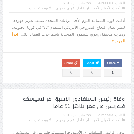
الكاتب:
elressala
on:
يناير 31, 2016
In:
أحدث الأخبار
,
الأخبــــار
,
عاجل
,
عربي و دولي
لا يوجد تعليقات
أدانت كوريا الشمالية اليوم الأحد الولايات المتحدة بسبب تعزيز جهودها
لنشر نظام الدفاع الصاروخي الأمريكي المتقدم “ثاد” في كوريا الجنوبية.
وذكرت صحيفة رودونج شينمون المتحدثة باسم حزب العمال الك...
اقرأ
المزيد
Share
Tweet
Share
0
0
0
وفاة رئيس السلفادور الأسبق فرانسيسكو
فلوريس عن عمر يناهز 56 عاما
الكاتب:
elressala
on:
يناير 31, 2016
In:
أحدث الأخبار
,
الأخبــــار
,
عاجل
,
عربي و دولي
لا يوجد تعليقات
توفى الرئيس السلفادوري الأسبق فرانسيسكو فلوريس في مستشفى