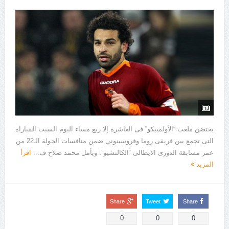
يحتضن ملعب “الأولمبيكو” فى العاشرة إلا ربع مساء اليوم السبت المباراة
التى تجمع بين فريقى روما وفروسينوني ضمن منافسات الجولة الـ22 من
عمر مسابقة الدورى الايطالى “الكالتشيو”. ويأمل محمد صلاح ف...
اقرأ
المزيد
Share
Tweet
Share
0
0
0