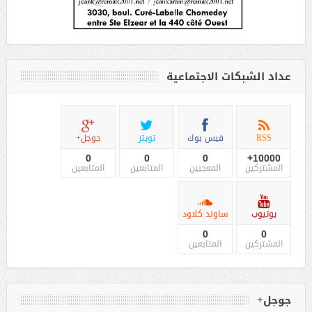
عداد الشبكات الاجتماعية
RSS
فيس بوك
تويتر
جوجل+
0
0
0
10000+
المشتركين
المعجبين
المتابعين
المتابعين
يوتيوب
ساوند كلاود
0
0
المشتركين
المتابعين
جوجل+