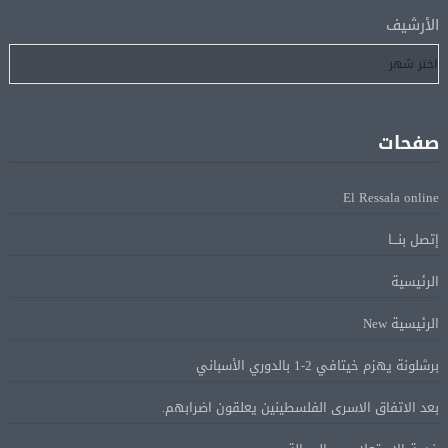
لإتمام انتقاله إلى طرابزون سبور
الأرشيف
رسميًا.. انطلاق الدورى الممتاز 21 أغسطس.. وقمة الزمالك
05 أغسطس
والأهلى 11 أكتوبر
صفحات
مباحثات لبنانية – أممية حول دعم لبنان وتطورات الأوضاع
05 أغسطس
فى المنطقة
El Ressala online
ماكرون: الاتحاد الأوروبى وشركاؤه سيواصلون زيادة الضغط
05 أغسطس
إتصل بنـــا
على روسيا لوقف الحرب بأوكرانيا
الرئيسية
البيان الختامى لاجتماع عمّان الوزارى يدين الإجراءات
05 أغسطس
الرئيسية New
الإسرائيلية بالقدس.. ويطلق تحركا دوليا لوقفها
برشلونة يهزم خيتافي 2-1 بالدوري الأسباني
ترامب: مضيق هرمز سيفتح قريبًا أو ستواجه إيران ضربة
بعد الاتفاق الاسرى الفلسطينين يعلقون اضرابهم.
05 أغسطس
قاسية