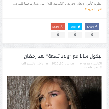
بطولة كأس الإتحاد الأفريقى (الكونفدرالية) التى يشارك فيها للمرة...
اقرأ المزيد
Share
Tweet
Share
0
0
0
نيكول سابا مع “ولاد تسعة” بعد رمضان
الكاتب:
elressala
on:
يناير 30, 2016
In:
عاجل
,
عالــــم الفن
لا يوجد تعليقات