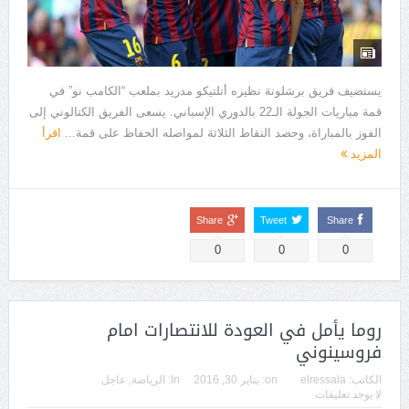
يستضيف فريق برشلونة نظيره أتلتيكو مدريد بملعب “الكامب نو” في
قمة مباريات الجولة الـ22 بالدوري الإسباني. يسعى الفريق الكتالوني إلى
الفوز بالمباراة، وحصد النقاط الثلاثة لمواصله الحفاظ على قمة...
اقرأ
المزيد
Share
Tweet
Share
0
0
0
روما يأمل في العودة للانتصارات امام
فروسينوني
الكاتب:
elressala
on:
يناير 30, 2016
In:
الرياضة
,
عاجل
لا يوجد تعليقات