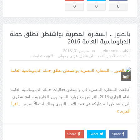
0
0
0
بالصور .. السفارة المصرية بواشنطن تطلق حملة
الدبلوماسية العامة 2016
الكاتب:
elressala
on:
مارس 31, 2016
In:
أحدث الأخبار
,
الأخبــــار
,
عاجل
,
عربي و دولي
لا يوجد تعليقات
أطلقت السفارة المصرية فى واشنطن فعاليات حملة الدبلوماسية العامة
للعام الجارى 2016 بالتزامن مع زيارة السيد وزير الخارجية سامح شكرى
إلى واشنطن للمشاركة فى قمة الأمن النووى وذلك احتفالاً بمرور...
اقرأ
المزيد
Share
Tweet
Share