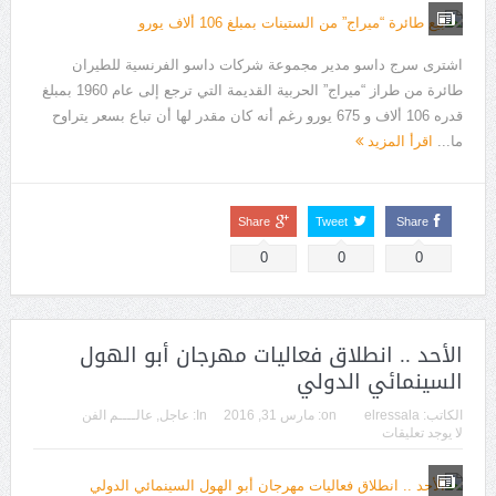
اشترى سرج داسو مدير مجموعة شركات داسو الفرنسية للطيران
طائرة من طراز “ميراج” الحربية القديمة التي ترجع إلى عام 1960 بمبلغ
قدره 106 ألاف و 675 يورو رغم أنه كان مقدر لها أن تباع بسعر يتراوح
ما...
اقرأ المزيد
Share
Tweet
Share
0
0
0
الأحد .. انطلاق فعاليات مهرجان أبو الهول
السينمائي الدولي
الكاتب:
elressala
on:
مارس 31, 2016
In:
عاجل
,
عالــــم الفن
لا يوجد تعليقات