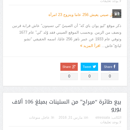
لا يوجد تعليقات
ذكر موقع “ليو يوان باي كه” أن الصينيّ “لي تسينون” عاش قرابة قرنين
ونصف من الزمن. وبحسب الموقع الصيني فقد وُلد “لي” عام 1677
وتوفي عام 1933 عن عمر ناهز 256 عامًا، اسمه الحقيقي “تشو
ليانج”عاش...
اقرأ المزيد
Share
Tweet
Share
0
0
0
بيع طائرة “ميراج” من الستينات بمبلغ 106 ألاف
يورو
الكاتب:
elressala
on:
مارس 31, 2016
In:
عاجل
,
منوعات
لا يوجد تعليقات