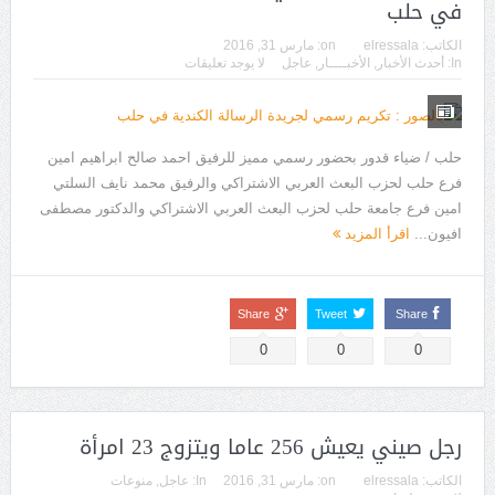
في حلب
الكاتب:
elressala
on:
مارس 31, 2016
In:
أحدث الأخبار
,
الأخبــــار
,
عاجل
لا يوجد تعليقات
حلب / ضياء قدور بحضور رسمي مميز للرفيق احمد صالح ابراهيم امين
فرع حلب لحزب البعث العربي الاشتراكي والرفيق محمد نايف السلتي
امين فرع جامعة حلب لحزب البعث العربي الاشتراكي والدكتور مصطفى
افيون...
اقرأ المزيد
Share
Tweet
Share
0
0
0
رجل صيني يعيش 256 عاما ويتزوج 23 امرأة
الكاتب:
elressala
on:
مارس 31, 2016
In:
عاجل
,
منوعات