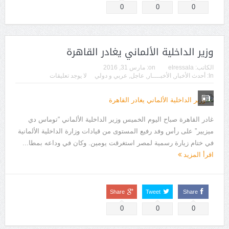
0
0
0
وزير الداخلية الألماني يغادر القاهرة
الكاتب:
elressala
on:
مارس 31, 2016
In:
أحدث الأخبار
,
الأخبــــار
,
عاجل
,
عربي و دولي
لا يوجد تعليقات
غادر القاهرة صباح اليوم الخميس وزير الداخلية الألماني “توماس دي
ميزيير” على رأس وفد رفيع المستوى من قيادات وزارة الداخلية الألمانية
في ختام زيارة رسمية لمصر استغرقت يومين. وكان في وداعه بمطا...
اقرأ المزيد
Share
Tweet
Share
0
0
0