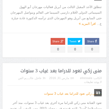
تنطلق الأحد المقبل الثالث من أبريل فعاليات مهرجان أبو الهول
السينمائى الدولى لأفلام دارسى السينما فى العالم ويتواصل المهرجان
حتى السابع من أبريل وهو المهرجان الذى ترأسه الدكتورة غادة جبارة
ع...
اقرأ المزيد
Share
Tweet
Share
0
0
0
منى زكي تعود للدراما بعد غياب 3 سنوات
الكاتب:
elressala
on:
مارس 31, 2016
In:
عاجل
,
عالــــم الفن
لا يوجد تعليقات
تعود الفنانة منى زكي للدراما مرة أخرى بعد غياب 3 سنوات، منذ آخر
مسلسلاتها “آسيا”، الذي قدمته في رمضان 2013، ومن المقرر أن تخوض