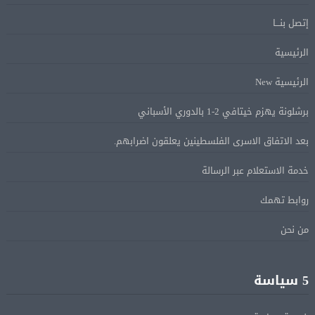
ماكرون: الاتحاد الأوروبى وشركاؤه سيواصلون زيادة الضغط
05 أغسطس
على روسيا لوقف الحرب بأوكرانيا
إتصل بنـــا
الرئيسية
البيان الختامى لاجتماع عمّان الوزارى يدين الإجراءات
05 أغسطس
الإسرائيلية بالقدس.. ويطلق تحركا دوليا لوقفها
الرئيسية New
برشلونة يهزم خيتافي 2-1 بالدوري الأسباني
ترامب: مضيق هرمز سيفتح قريبًا أو ستواجه إيران ضربة
05 أغسطس
قاسية
بعد الاتفاق الاسرى الفلسطينين يعلقون اضرابهم.
خدمة الاستعلام عبر الرسالة
الرئيس السيسى يؤكد لرئيس وزراء اليونان تضامن مصر
05 أغسطس
روابط تهمك
الكامل مع اليونان في مواجهة تداعيات حرائق الغابات
من نحن
الرئيس السيسى يستقبل ملك البحرين فى مطار العلمين
05 أغسطس
فى زيارة لتعزيز أواصر الأخوة الراسخة بين البلدين
5 سياسة
الشقيقين