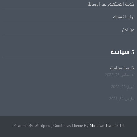
خدمة الاستعلام عبر الرسالة
الرئيس السيسى يؤكد لرئيس وزراء اليونان تضامن مصر
05 أغسطس
روابط تهمك
الكامل مع اليونان في مواجهة تداعيات حرائق الغابات
من نحن
الرئيس السيسى يستقبل ملك البحرين فى مطار العلمين
05 أغسطس
فى زيارة لتعزيز أواصر الأخوة الراسخة بين البلدين
5 سياسة
الشقيقين
خمسة سياسة
مي سليم: سعيدة بالعودة الى الكوميديا
04 أغسطس
أغسطس 25, 2023
أبريل 28, 2023
مارس 31, 2023
Momizat Team
2014 Powered By Wordpress, Goodnews Theme By