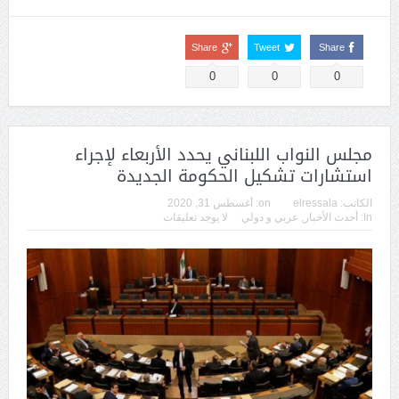
Share
Tweet
Share
0
0
0
مجلس النواب اللبناني يحدد الأربعاء لإجراء
استشارات تشكيل الحكومة الجديدة
الكاتب:
elressala
on:
أغسطس 31, 2020
In:
أحدث الأخبار
,
عربي و دولي
لا يوجد تعليقات