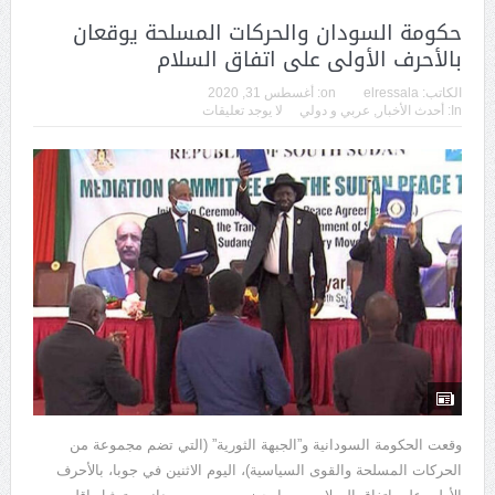
حكومة السودان والحركات المسلحة يوقعان
بالأحرف الأولى على اتفاق السلام
الكاتب:
elressala
on:
أغسطس 31, 2020
In:
أحدث الأخبار
,
عربي و دولي
لا يوجد تعليقات
وقعت الحكومة السودانية و”الجبهة الثورية” (التي تضم مجموعة من
الحركات المسلحة والقوى السياسية)، اليوم الاثنين في جوبا، بالأحرف