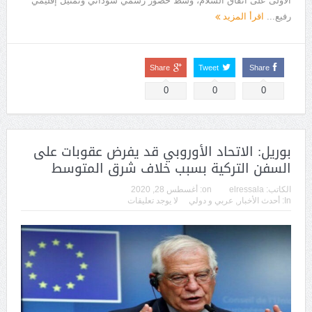
الأولى على اتفاق السلام، وسط حضور رسمي سوداني وتمثيل إقليمي
رفيع...
اقرأ المزيد
Share
Tweet
Share
0
0
0
بوريل: الاتحاد الأوروبي قد يفرض عقوبات على
السفن التركية بسبب خلاف شرق المتوسط
الكاتب:
elressala
on:
أغسطس 28, 2020
In:
أحدث الأخبار
,
عربي و دولي
لا يوجد تعليقات