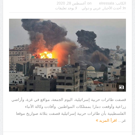
الكاتب:
elressala
on:
أغسطس 28, 2020
In:
أحدث الأخبار
,
عربي و دولي
لا يوجد تعليقات
قصفت طائرات حربية إسرائيلية، اليوم الجمعة، مواقع في غزة، وأراضي
زراعية وأوقعت دمارا بممتلكات المواطنين. وأفادت وكالة الأنباء
الفلسطينية بأن طائرات حربية إسرائيلية قصفت بثلاثة صواريخ موقعا
غر...
اقرأ المزيد