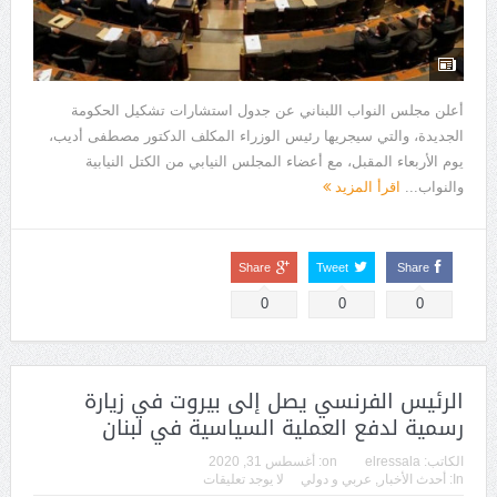
أعلن مجلس النواب اللبناني عن جدول استشارات تشكيل الحكومة
الجديدة، والتي سيجريها رئيس الوزراء المكلف الدكتور مصطفى أديب،
يوم الأربعاء المقبل، مع أعضاء المجلس النيابي من الكتل النيابية
والنواب...
اقرأ المزيد
Share
Tweet
Share
0
0
0
الرئيس الفرنسي يصل إلى بيروت في زيارة
رسمية لدفع العملية السياسية في لبنان
الكاتب:
elressala
on:
أغسطس 31, 2020
In:
أحدث الأخبار
,
عربي و دولي
لا يوجد تعليقات