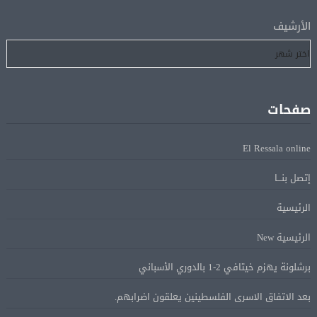
الأرشيف
رسميًا.. انطلاق الدورى الممتاز 21 أغسطس.. وقمة الزمالك
05 أغسطس
والأهلى 11 أكتوبر
مباحثات لبنانية – أممية حول دعم لبنان وتطورات الأوضاع
05 أغسطس
صفحات
فى المنطقة
El Ressala online
ماكرون: الاتحاد الأوروبى وشركاؤه سيواصلون زيادة الضغط
05 أغسطس
إتصل بنـــا
على روسيا لوقف الحرب بأوكرانيا
الرئيسية
البيان الختامى لاجتماع عمّان الوزارى يدين الإجراءات
05 أغسطس
الرئيسية New
الإسرائيلية بالقدس.. ويطلق تحركا دوليا لوقفها
برشلونة يهزم خيتافي 2-1 بالدوري الأسباني
ترامب: مضيق هرمز سيفتح قريبًا أو ستواجه إيران ضربة
05 أغسطس
بعد الاتفاق الاسرى الفلسطينين يعلقون اضرابهم.
قاسية