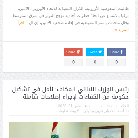
طالبت المفوضية الأوروبية، الذراع التنفيذية للاتحاد الأوروبي، الاثنين،
تركيا بالامتناع عن اتخاذ خطوات أحادية تؤجج التوتر في شرق المتوسط.
وقال متحدث باسم المفوضية في إفادة صحفية الاثنين، إن ال...
اقرأ
المزيد
Share
Tweet
Share
0
0
0
رئيس الوزراء اللبناني المكلف: نأمل في تشكيل
حكومة من الكفاءات لإجراء إصلاحات شاملة
الكاتب:
elressala
on:
أغسطس 31, 2020
In:
أحدث الأخبار
,
عربي و دولي
لا يوجد تعليقات