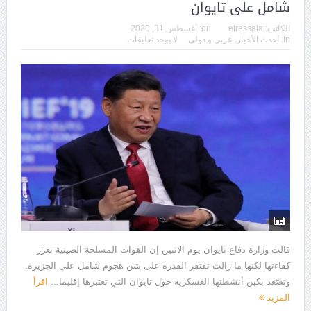
شامل على تايوان
الكاتب:
elressala
on:
أغسطس 31, 2020
In:
أحدث الأخبار
,
عربي و دولي
لا يوجد تعليقات
قالت وزارة دفاع تايوان يوم الاثنين إن القوات المسلحة الصينية تعزز
كفاءتها لكنها ما زالت تفتقر القدرة على شن هجوم شامل على الجزيرة.
وتصّعد بكين أنشطتها العسكرية حول تايوان التي تعتبرها إقليما...
اقرأ
المزيد