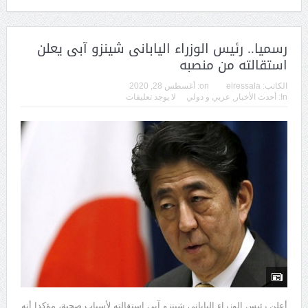
رسميا.. رئيس الوزراء اليابانى شينزو آبى يعلن
استقالته من منصبه
الكاتب:
elressala
on:
أغسطس 28, 2020
In:
أحدث الأخبار
,
عربي و دولي
لا يوجد تعليقات
أعلن رئيس الوزراء اليابانى شينزو آبى استقالته لأسباب صحية، مؤكدا أنه