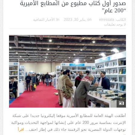
صدور أول كتاب مطبوع من المطابع الأميرية
“200 عام”
الكاتب:
elressala
on:
يناير 30, 2023
In:
الأخبار الثقافية
لا يوجد تعليقات
أطلقت الهيئة العامة للمطابع الأميرية موقعا إليكترونيا جديدا على شبكة
الإنترنت بمناسبة مرور 200 عام على إنشائها لمواجهة التحديات ومواكبة
توجهات الدولة المصرية نحو الرقمنة جاء ذلك في إطار احتف...
اقرأ