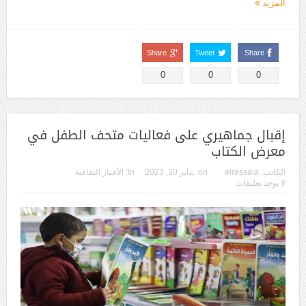
المزيد
Share
Tweet
Share
0
0
0
إقبال جماهيري على فعاليات متحف الطفل في
معرض الكتاب
الكاتب:
elressala
on:
يناير 30, 2023
In:
الأخبار الثقافية
لا يوجد تعليقات