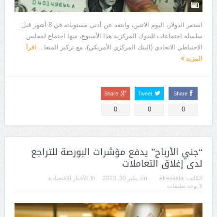
استقر الدولار، اليوم الاثنين، وابتعد عن أدنى مستوياته في 8 أشهر قبل
سلسلة اجتماعات للبنوك المركزية هذا الأسبوع، منها اجتماع لمجلس
الاحتياطي الاتحادي (البنك المركزي الأمريكي)، مع تركيز المتعا...
اقرأ
المزيد
Share
Tweet
Share
0
0
0
“جني الأرباح” يدفع مؤشرات البورصة للتراجع
لدى إغلاق التعاملات
الكاتب:
elressala
on:
يناير 30, 2023
In:
الأخبار الاقتصادية
لا يوجد تعليقات