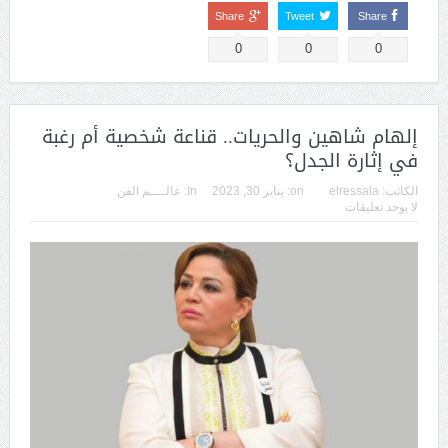
Share
Tweet
Share
0
0
0
إلهام شاهين والحريات.. قناعة شخصية أم رغبة
في إثارة الجدل؟
الكاتب:
elressala
on:
يناير 30, 2023
In:
عالــــم الفن
لا يوجد تعليقات