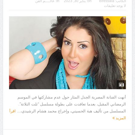
الكاتب:
elressala
on:
يناير 30, 2023
In:
عالــــم الفن
لا يوجد تعليقات
أنهت الفنانة المصرية الجدل المثار حول عدم مشاركتها في الموسم
الرمضاني المقبل، بعدما تعاقدت على بطولة مسلسل “تلت التلاتة”.
المسلسل من تأليف هبة الحسيني، وإخراج محمد هشام الرشيدي،...
اقرأ
المزيد