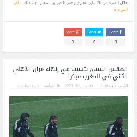
خلال الفترة من 28 يناير الجاري وحتى 5 فبراير المقبل. جاء ذلك...
اقرأ
المزيد
Share
Tweet
Share
0
0
0
الطقس السيئ يتسبب في إنهاء مران الأهلي
الثاني في المغرب مبكرا
الكاتب:
elressala
on:
يناير 30, 2023
In:
الرياضة
لا يوجد تعليقات