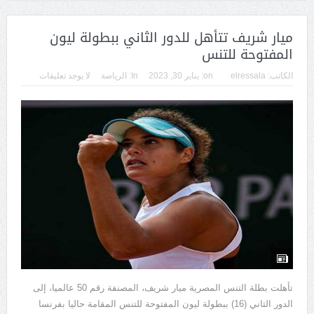
ميار شريف تتأهل للدور الثاني ببطولة ليون
المفتوحة للتنس
الكاتب:
elressala
on:
يناير 30, 2023
In:
الرياضة
لا يوجد تعليقات
تأهلت بطلة التنس المصرية ميار شريف، المصنفة رقم 50 عالميا، إلى
الدور الثاني (16) ببطولة ليون المفتوحة للتنس المقامة حاليا بفرنسا