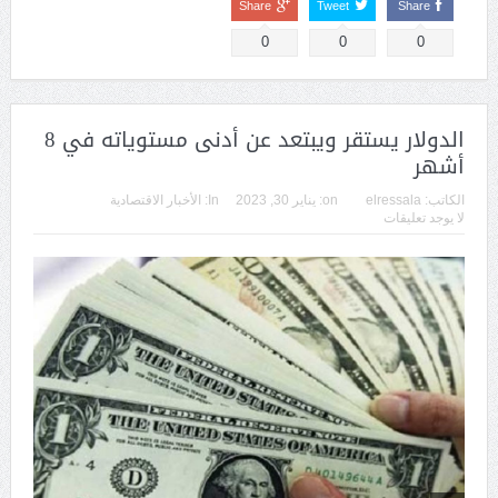
Share
Tweet
Share
0
0
0
الدولار يستقر ويبتعد عن أدنى مستوياته في 8
أشهر
الكاتب:
elressala
on:
يناير 30, 2023
In:
الأخبار الاقتصادية
لا يوجد تعليقات