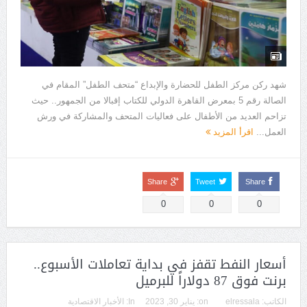
شهد ركن مركز الطفل للحضارة والإبداع “متحف الطفل” المقام في
الصالة رقم 5 بمعرض القاهرة الدولي للكتاب إقبالا من الجمهور.. حيث
تزاحم العديد من الأطفال على فعاليات المتحف والمشاركة في ورش
العمل...
اقرأ المزيد
Share
Tweet
Share
0
0
0
أسعار النفط تقفز في بداية تعاملات الأسبوع..
برنت فوق 87 دولاراً للبرميل
الكاتب:
elressala
on:
يناير 30, 2023
In:
الأخبار الاقتصادية