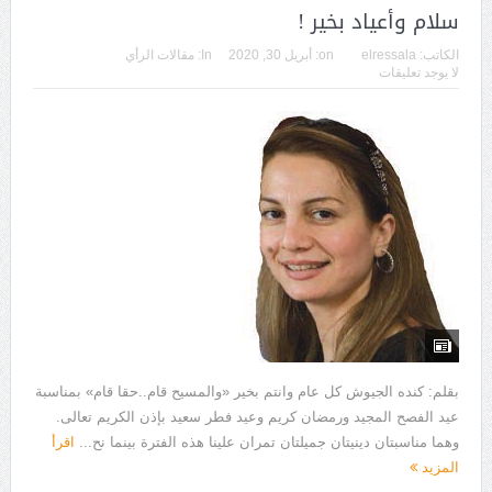
سلام وأعياد بخير !
الكاتب:
elressala
on:
أبريل 30, 2020
In:
مقالات الرأي
لا يوجد تعليقات
بقلم: كنده الجيوش كل عام وانتم بخير «والمسيح قام..حقا قام» بمناسبة
عيد الفصح المجيد ورمضان كريم وعيد فطر سعيد بإذن الكريم تعالى.
وهما مناسبتان دينيتان جميلتان تمران علينا هذه الفترة بينما نح...
اقرأ
المزيد