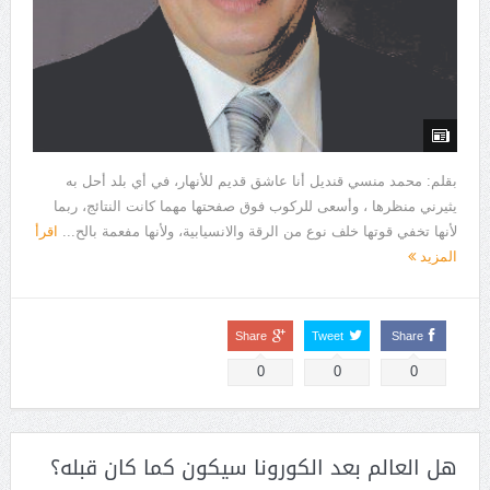
بقلم: محمد منسي قنديل أنا عاشق قديم للأنهار، في أي بلد أحل به
يثيرني منظرها ، وأسعى للركوب فوق صفحتها مهما كانت النتائج، ربما
لأنها تخفي قوتها خلف نوع من الرقة والانسيابية، ولأنها مفعمة بالح...
اقرأ
المزيد
Share
Tweet
Share
0
0
0
هل العالم بعد الكورونا سيكون كما كان قبله؟