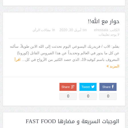
حوار مع الله!!
الكاتب:
elressala
on:
أبريل 30, 2020
In:
مقالات الرأي
لا يوجد تعليقات
بقلم: الاب / فريدريك اليسوعي اليوم تحدثت إلى الله الابن طويلاً، سألته
عن كل ما يدور في العالم وتحديداً عن هذا الفيروس القاتل (كورونا)
المعروف باسم كوفيد-19، الذي حصد الكثير من الأرواح في كل...
اقرأ
المزيد
Share
Tweet
Share
0
0
0
الوجبات السريعة و مضارها FAST FOOD