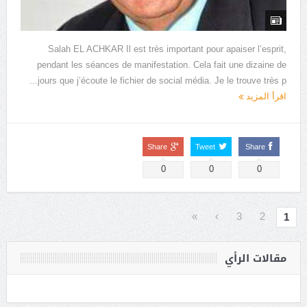
Salah EL ACHKAR Il est très important pour apaiser l’esprit,
pendant les séances de manifestation. Cela fait une dizaine de
jours que j’écoute le fichier de social média. Je le trouve très p...
اقرأ المزيد
Share
Tweet
Share
0
0
0
»
›
3
2
1
مقالات الرأي