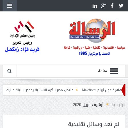
قائمة
Ma
منتخب مصر للكرة النسائية يخوض الليلة مباراة وداع أمم إفريقيا أمام ني
غابات
الرئيسية
أرشيف أبريل 2020
لم تعد وسائل تقليدية