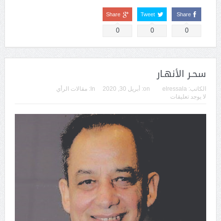
Share
Tweet
Share
0
0
0
سحـر الأنهـار
الكاتب:
elressala
on:
أبريل 30, 2020
In:
مقالات الرأي
لا يوجد تعليقات