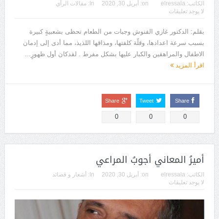
الكاتب:
elressala
on:
أبريل 30, 2020
In:
مقالات الرأي
لا يوجد تعليقات
بقلم: الدكتور غازي الفنوش وجبات من الطعام تحظى بشعبيةٍ كبيرة
بسبب سرعة اعدادها، وقلّة كلفتها، ومذاقها اللذيذ، مما أدى إلى إدمان
الاطفال والمراهقين والكبار عليها بشكل مفرط . لقدكان أول ظهورٍ...
اقرأ المزيد
Share
Tweet
Share
0
0
0
أميرُ المعاني أجوبُ المراعي
الكاتب:
elressala
on:
أبريل 30, 2020
In:
أشعار و قصائد
لا يوجد تعليقات