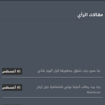
مقالات الرأي
جنا عمرو دياب تشوّق جمهورها لأول ألبوم غنائي
05 أغسطس
براد بيت يطالب أنجلينا جولي بالشفافية حول أرباح
05 أغسطس
Maleficent
منتخب مصر للكرة النسائية يخوض الليلة مباراة وداع أمم
05 أغسطس
إفريقيا أمام نيجيريا