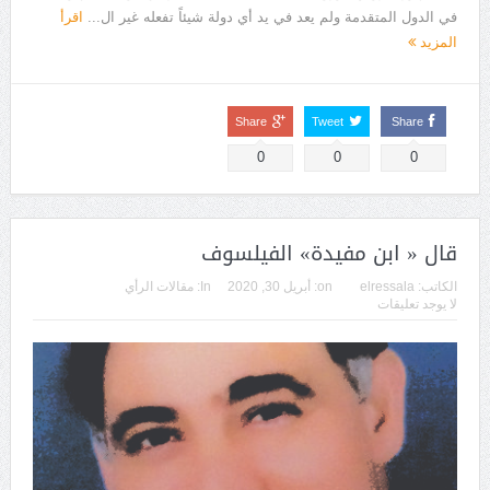
في الدول المتقدمة ولم يعد في يد أي دولة شيئاً تفعله غير ال...
اقرأ
المزيد
Share
Tweet
Share
0
0
0
قال « ابن مفيدة» الفيلسوف
الكاتب:
elressala
on:
أبريل 30, 2020
In:
مقالات الرأي
لا يوجد تعليقات