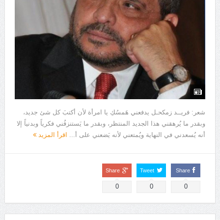
شعر: فريــد زمكحـل يدفعني هَمسُكِ يا امرأة لأن أكتبَ كل شئ جديد،
وبقدر ما يُرهقني هذا الجديد المنتظر، وبقدر ما يَستنزفُني فكرياً وبدنياً إلا
أنه يُسعدني في النهاية ويُمتعني لأنه يَضعني على أ...
اقرأ المزيد
Share
Tweet
Share
0
0
0