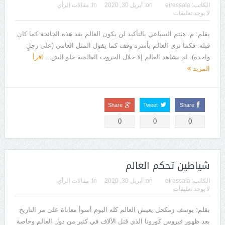
الكاتب:
elressala
on:
أبريل 30, 2020
In:
مقالات الرأي
لا يوجد تعليقات
بقلم: م. هيثم السباعي بالتأكيد لن يكون العالم بعد هذه الجائحة كما كان
قبله. فكما نرى العالم بأسره وقف كما يقول المثل العامي (على رجلٍ
واحده). لم يشاهد العالم إلا خلال الحروب العالمية خلو الش...
اقرأ
المزيد
Share
Tweet
Share
0
0
0
شياطين تحكم العالم
الكاتب:
elressala
on:
أبريل 30, 2020
In:
مقالات الرأي
لا يوجد تعليقات
بقلم: يوسف زمكحل يعيش العالم كله اليوم أسوأ معاناة على مر التاريخ
بعد ظهور فيروس كورونا الذي قتل الآلاف في كثير من دول العالم وخاصة