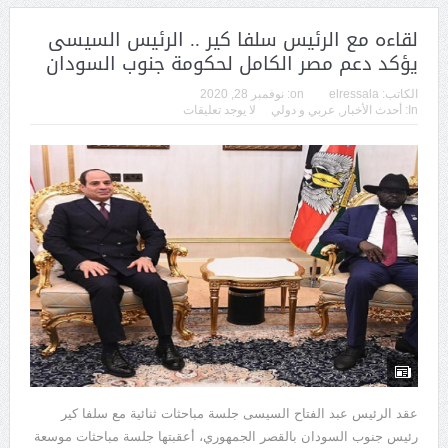
لقاءه مع الرئيس سلفا كير .. الرئيس السيسى
يؤكد دعم مصر الكامل لحكومة جنوب السودان
الكاتب:
elressala
on:
نوفمبر 28, 2020
In:
أحدث الأخبار
,
عربي و دولي
لا يوجد تعليقات
عقد الرئيس عبد الفتاح السيسى جلسة مباحثات ثنائية مع سلفا كير
رئيس جنوب السودان بالقصر الجمهوري، أعقبتها جلسة مباحثات موسعة