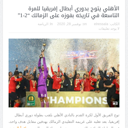
الأهلي يتوج بدوري أبطال إفريقيا للمرة
التاسعة في تاريخه بفوزه على الزمالك “2-1”
الكاتب:
elressala
on:
نوفمبر 28, 2020
In:
الرياضة
لا يوجد تعليقات
توج الفريق الأول لكرة القدم بالنادي الأهلي بلقب بطولة دوري أبطال
إفريقيا، بعد تغلبه على غريمه التقليدي الزمالك بهدفين مقابل هدف واحد،