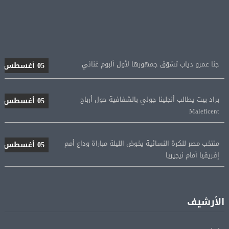
جنا عمرو دياب تشوّق جمهورها لأول ألبوم غنائي
05 أغسطس
براد بيت يطالب أنجلينا جولي بالشفافية حول أرباح
05 أغسطس
Maleficent
منتخب مصر للكرة النسائية يخوض الليلة مباراة وداع أمم
05 أغسطس
إفريقيا أمام نيجيريا
استقبال جماهيرى حاشد لمحمد صلاح لدى وصوله إلى تركيا
05 أغسطس
لإتمام انتقاله إلى طرابزون سبور
الأرشيف
رسميًا.. انطلاق الدورى الممتاز 21 أغسطس.. وقمة الزمالك
05 أغسطس
والأهلى 11 أكتوبر