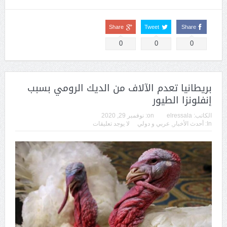
Share
Tweet
Share
0
0
0
بريطانيا تعدم الآلاف من الديك الرومي بسبب
إنفلونزا الطيور
الكاتب:
elressala
on:
نوفمبر 29, 2020
In:
أحدث الأخبار
,
عربي و دولي
لا يوجد تعليقات