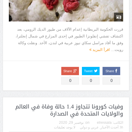
قررت الحكومة البريطانية إعدام الآلاف من طيور الديك الرومي، بعد
اكتشاف تفشي إنفلونزا الطيور في إحدى المزارع في شمال إنجلترا،
وفق ما أفاد مراسل سكاي نيوز عربية في لندن، الأحد. ونقلت وكالة
رويت...
اقرأ المزيد
Share
Tweet
Share
0
0
0
وفيات كورونا تتجاوز 1.4 حالة وفاة في العالم
والولايات المتحدة في الصدارة
الكاتب:
elressala
on:
نوفمبر 29, 2020
In:
أحدث الأخبار
,
عربي و دولي
لا يوجد تعليقات