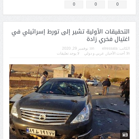
0
0
0
التحقيقات الأولية تشير إلى تورط إسرائيلي في
اغتيال فخري زادة
الكاتب:
elressala
on:
نوفمبر 29, 2020
In:
أحدث الأخبار
,
عربي و دولي
لا يوجد تعليقات