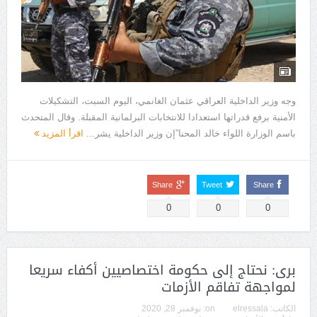
وجه وزير الداخلية العراقي عثمان الغانمي، اليوم السبت، التشكيلات
الأمنية برفع قدراتها استعدادا للانتخابات البرلمانية المقبلة. وقال المتحدث
باسم الوزارة اللواء خالد المحنا”إن وزير الداخلية يشر...
اقرأ المزيد
Share
Tweet
Share
0
0
0
برى: نحتاج إلى حكومة اختصاصيين أكفاء سريعا
لمواجهة تفاقم الأزمات
الكاتب:
elressala
on:
نوفمبر 28, 2020