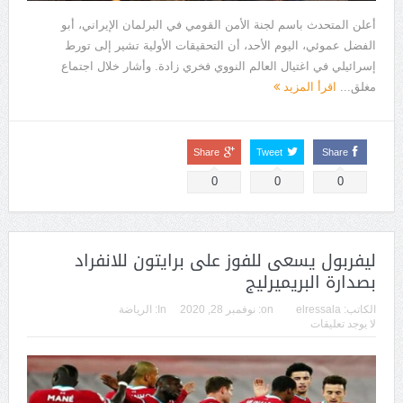
أعلن المتحدث باسم لجنة الأمن القومي في البرلمان الإيراني، أبو
الفضل عموئي، اليوم الأحد، أن التحقيقات الأولية تشير إلى تورط
إسرائيلي في اغتيال العالم النووي فخري زادة. وأشار خلال اجتماع
مغلق...
اقرأ المزيد
Share
Tweet
Share
0
0
0
ليفربول يسعى للفوز على برايتون للانفراد
بصدارة البريميرليج
الكاتب:
elressala
on:
نوفمبر 28, 2020
In:
الرياضة
لا يوجد تعليقات