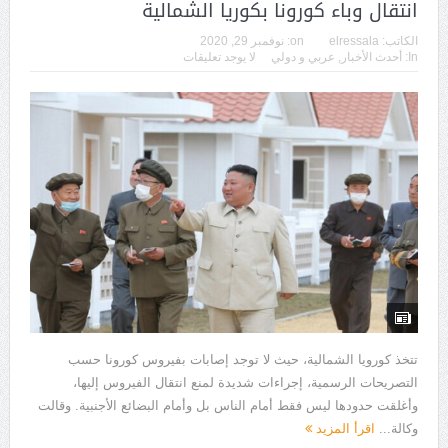
انتقال وباء كورونا بكوريا الشمالية
الكاتب:
elressala
on:
نوفمبر 29, 2020
In:
أحدث الأخبار
,
عربي و دولي
لا يوجد تعليقات
تتخذ كورويا الشمالية، حيث لا توجد إصابات بفيروس كورونا حسب
التصريحات الرسمية، إجراءات شديدة لمنع انتقال الفيروس إليها،
وأغلقت حدودها ليس فقط أمام الناس بل وأمام البضائع الأجنبية. وقالت
وكالة...
اقرأ المزيد