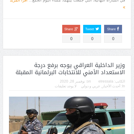
في المباراة النهائية، التي جمعت بينهما، مساء اليوم الجمع...
اقرأ المزيد
Share
Tweet
Share
0
0
0
وزير الداخلية العراقي يوجه برفع درجة
الاستعداد الأمني للانتخابات البرلمانية المقبلة
الكاتب:
elressala
on:
نوفمبر 28, 2020
In:
أحدث الأخبار
,
عربي و دولي
لا يوجد تعليقات