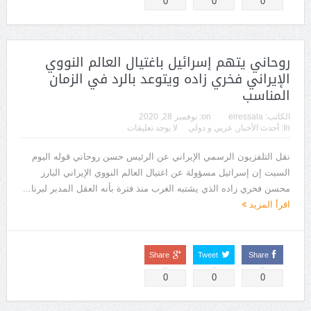
0
0
0
روحاني يتهم إسرائيل باغتيال العالم النووي
الإيراني فخري زاده ويتوعد بالرد في الزمان
المناسب
الكاتب:
elressala
on:
نوفمبر 28, 2020
In:
أحدث الأخبار
,
عربي و دولي
لا يوجد تعليقات
نقل التلفزيون الرسمي الإيراني عن الرئيس حسن روحاني قوله اليوم
السبت إن إسرائيل مسؤولة عن اغتيال العالم النووي الإيراني البارز
محسن فخري زاده الذي يشتبه الغرب منذ فترة بأنه العقل المدبر لبرنا...
اقرأ المزيد
Share
Tweet
Share
0
0
0