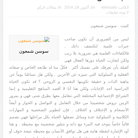
الكاتب:
elressala
on:
أكتوبر 18, 2014
In:
مقالات الرأي
لا يوجد تعليقات
كتبت : سوسن شمعون
ليس من الضروري أن تكون صاحب
خبرات علمية لتكتشف ذاتك ,
سوسن شمعون
فالكفاءات العلمية هي ضرورية بلا ريب
ولكن لتجارب الحياة دورها الفعال فهي
كفيلة بأن تعرفك على نفسك أكثر . فكلٌ منا له طابعه الخاص و صفاته
العقلية و السلوكية التي تميزه عن الآخرين , ولكن هل تسائلنا يوماً عن
ماهية الذات و حقيقة تكوينها النفسي و الروحي ؟ قد تكون الحياة
الدراسية أحد الإجابات ولكن هنا أنا لا أقصد المناهج التعليمية و إنما
الشرائح الإجتماعية المختلفة التي نتعامل معها بطرق شتى فهي و بمرور
الزمن تروض شخصيتنا من خلال التعامل و التواصل و الحوار و أيضاً
الأنسجام و الإختلاف و الخلاف . فإن لتطوير الشخصية و المهارات
الكلامية و السلوكية عدة وسائل تصقلها الحياة بكل مراحلها فهي تصمم
قالباً خاصاً يتوحد فيه المرء مع ذاته و تتبلور شخصيته مع محيطه . و هنا
أود الإشارة لنقطة هامة هي هل توافق الأنسان مع محيطه نتيجة خوف أو