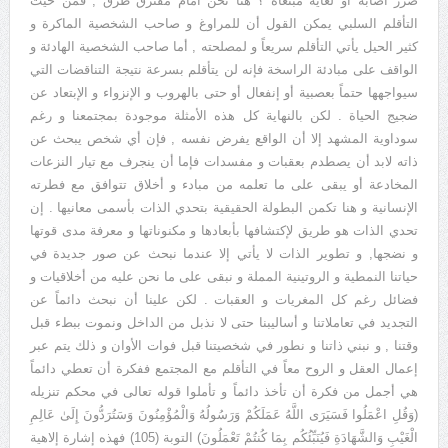
ضرر أصابه أو لغاية مبتغاة ؟ هنا نحن أمام مفترق طرق , فمن حيث
التأقلم السلبي يمكن القول أن للمراوغ و صاحب الشخصية الماكرة و
كثير الحيل يأتي التأقلم سريعاً و لمصلحته , أما صاحب الشخصية الهادئة و
الواقف على مبادئة الراسخة فإنه لن يتأقلم بسرعة نتيجة التناقضات التي
سيواجهها حتماً بعصبية أو إنفعال أو حتى بالهروب و الإنزواء و الإبتعاد عن
ضجيج الحياة . لكن بالنهاية كل هذه الأمثلة موجودة بمجتمعنا و رغم
سوداوية المشهد إلا أن الواقع يفرض نفسه , فإن أي شخص يبحث عن
ذاته لابد أن يصطدم بعقبات و مفسدات فإما أن ينجرف مع تيار النزعات
المخادعة أو يبقى على ما تعلمه من مبادء و أخلاق تتوافق مع فطرته
الإنسانية و هنا تكمن البطولة الحقيقية بتحدي الذات بأسمى معانيها . إن
تحدي الذات هو طريق لإكتشافها بأبعادها و مكنوناتها و معرفة مدى قوتها
و نضجها, و تطوير الذات لا يأتي إلا عندما نبحث عن صور جديدة في
حياتنا النمطية و الروتينية المملة و نبقى على ما نحن عليه من أخلاقيات و
فضائل رغم كل المغريات و العقبات . لكن علينا أن نبحث دائماً عن
التجديد في تعاملاتنا و أساليبنا حتى لا نذبل من الداخل ونموت ببطء قبل
وقتنا , و نبني ذاتنا و نطور في شخصيتنا قبل فوات الأوان و ذلك يتم عبر
إعمال العقل و الروح معاً في التأقلم مع المجتمع ففكرة أن تعطي دائماً
هي أجمل من فكرة أن تأخذ دائماً و تأملوا قوله تعالى في محكم تنزيله
(وَقُلِ اعْمَلُوا فَسَيَرَى اللَّهُ عَمَلَكُمْ وَرَسُولُهُ وَالْمُؤْمِنُونَ وَسَتُرَدُّونَ إِلَىٰ عَالِمِ
الْغَيْبِ وَالشَّهَادَةِ فَيُنَبِّئُكُم بِمَا كُنتُمْ تَعْمَلُونَ) التوبة (105) فهذه إشارة إلاهية