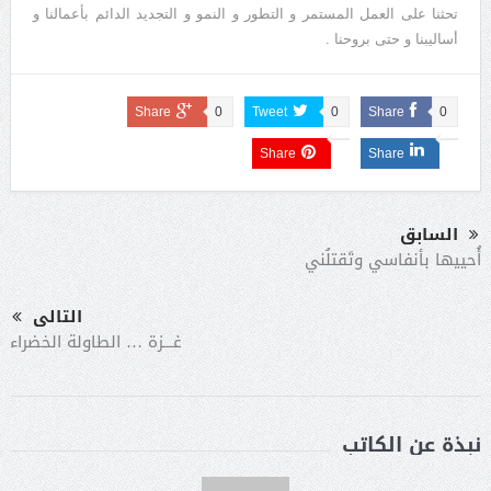
تحثنا على العمل المستمر و التطور و النمو و التجديد الدائم بأعمالنا و
أساليبنا و حتى بروحنا .
Share
0
Tweet
0
Share
0
Share
Share
السابق
أُحييها بأنفاسي وتَقتلُني
التالى
غـــزة … الطاولة الخضراء
نبذة عن الكاتب