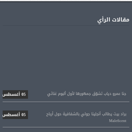
مقالات الرأي
جنا عمرو دياب تشوّق جمهورها لأول ألبوم غنائي
05 أغسطس
براد بيت يطالب أنجلينا جولي بالشفافية حول أرباح
05 أغسطس
Maleficent
منتخب مصر للكرة النسائية يخوض الليلة مباراة وداع أمم
05 أغسطس