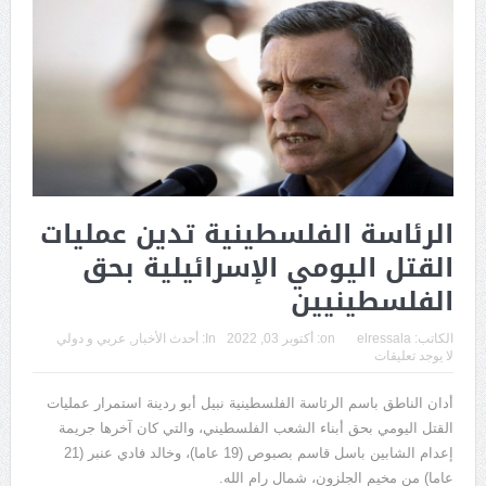
الرئاسة الفلسطينية تدين عمليات
القتل اليومي الإسرائيلية بحق
الفلسطينيين
الكاتب:
elressala
on:
أكتوبر 03, 2022
In:
أحدث الأخبار
,
عربي و دولي
لا يوجد تعليقات
أدان الناطق باسم الرئاسة الفلسطينية نبيل أبو ردينة استمرار عمليات
القتل اليومي بحق أبناء الشعب الفلسطيني، والتي كان آخرها جريمة
إعدام الشابين باسل قاسم بصبوص (19 عاما)، وخالد فادي عنبر (21
عاما) من مخيم الجلزون، شمال رام الله.