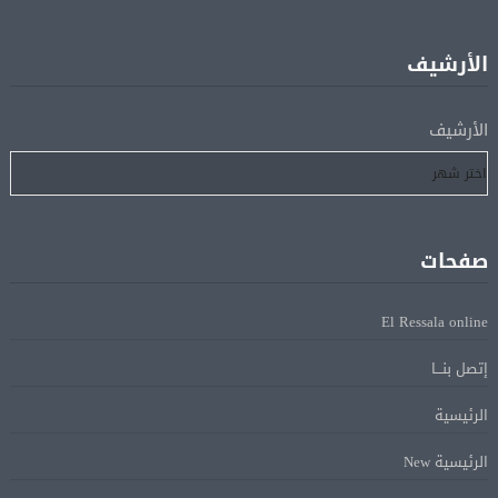
إفريقيا أمام نيجيريا
الأرشيف
استقبال جماهيرى حاشد لمحمد صلاح لدى وصوله إلى تركيا
05 أغسطس
لإتمام انتقاله إلى طرابزون سبور
الأرشيف
رسميًا.. انطلاق الدورى الممتاز 21 أغسطس.. وقمة الزمالك
05 أغسطس
والأهلى 11 أكتوبر
صفحات
مباحثات لبنانية – أممية حول دعم لبنان وتطورات الأوضاع
05 أغسطس
فى المنطقة
El Ressala online
إتصل بنـــا
ماكرون: الاتحاد الأوروبى وشركاؤه سيواصلون زيادة الضغط
05 أغسطس
على روسيا لوقف الحرب بأوكرانيا
الرئيسية
الرئيسية New
البيان الختامى لاجتماع عمّان الوزارى يدين الإجراءات
05 أغسطس
الإسرائيلية بالقدس.. ويطلق تحركا دوليا لوقفها