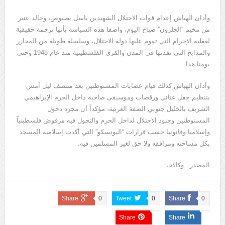
وأدان الهباش إعدام قوات الاحتلال الشهيدين باسل بصبوص، وخالد عنبر
من مخيم “الجلزون” صباح اليوم، واصفا هذه السياسة بأنها ترجمة حقيقية
لعقلية الإجرام التي تقوم عليها دولة الاحتلال، وسلسلة طويلة من المجازر
والمذابح التي نفذتها في المدن والقرى الفلسطينية منذ عام 1948 وحتى
يومنا هذا.
وأدان الهباش كذلك قيام عصابات المستوطنين بعد منتصف ليل أمس
بتنظيم حفل غنائي ورقصات وموسيقى صاخبة داخل الحرم الإبراهيمي
الشريف بالخليل جنوبي الضفة الغربية، مؤكداً أن مجرد دخول
المستوطنين وجنود الاحتلال لداخل الحرم والتجول فيه مرفوض فلسطينياً
وإسلاميا وقانونيا حسب قرارات “اليونسكو” التي أكدت إسلامية المسجد
بكل مساحته ومرافقه ولا حق لغير المسلمين فيه.
المصدر : وكالات
Share
0
Tweet
0
Share
0
Share
Share