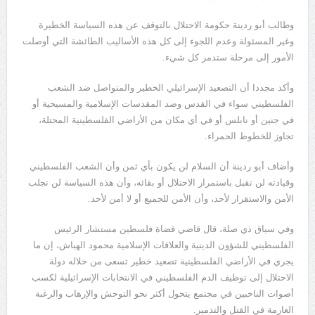
وطالب أبو ردينة حكومة الاحتلال بالتوقف عن هذه السياسة الخطيرة
وغير المسئولة وعدم اللجوء إلى كل هذه الأساليب الطائشة التي أوصلت
الأمور إلى مرحلة ستدمر كل شيء.
وأكد مجددا أن التصعيد الإسرائيلي الخطير والمتواصل ضد الشعب
الفلسطيني سواء في القدس وضد المقدسات الإسلامية والمسيحية أو
في جنين أو نابلس أو في أي مكان من الأراضي الفلسطينية المحتلة،
تجاوز للخطوط الحمراء.
وأضاف أبو ردينة أن السلام لن يكون بأي ثمن وأن الشعب الفلسطيني
وقيادته لن تقبل باستمرار الاحتلال أو بقائه، وأن هذه السياسة لن تجلب
الأمن والاستقرار لأحد، وأن الأمن للجميع أو لا أمن لأحد.
وفي سياق ذي صلة، قال قاضي قضاة فلسطين مستشار الرئيس
الفلسطيني للشؤون الدينية والعلاقات الإسلامية محمود الهباش، إن ما
يجري في الأراضي الفلسطينية تصعيد خطير تسعى من خلاله دولة
الاحتلال إلى توظيف الدم الفلسطيني في الانتخابات الإسرائيلية لكسب
أصوات الناخبين في مجتمع يتحول أكثر نحو التوحش والإرهاب والرغبة
العارمة في القتل والتدمير.