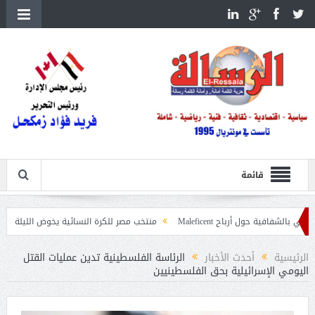
قائمة
رباح Maleficent
منتخب مصر للكرة النسائية يخوض الليلة مباراة وداع أمم إفري
ت حرائق الغابات
الرئيسية
أحدث الأخبار
الرئاسة الفلسطينية تدين عمليات القتل
اليومي الإسرائيلية بحق الفلسطينيين