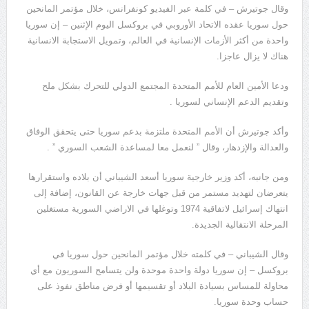
وقال جوتيرش – في كلمة عبر الفيديو كونفرانس، خلال مؤتمر المانحين
حول سوريا عقده الاتحاد الأوروبي في بروكسل اليوم الإثنين – إن سوريا
واحدة من أكثر الأزمات الإنسانية في العالم، وتمويل الاستجابة الانسانية
هناك لا يزال عاجزا.
ودعا الأمين العام للأمم المتحدة المجتمع الدولي للتحرك بشكل ملح
وتقديم الدعم الإنساني لسوريا .
وأكد جوتيرش أن الأمم المتحدة ملتزمة بدعم سوريا حتى يتحقق الوفاق
والعدالة والإزدهار، وقال ” لنعمل معا لمساعدة الشعب السوري ” .
ومن جانبه، أكد وزير خارجية سوريا أسعد الشيباني أن بلاده واستقرارها
يتعرضان لتهديد مستمر من قبل جهات خارجة عن القانون، إضافة إلى
انتهاك إسرائيل لاتفاقية 1974 وتوغلها في الاراضي السورية مستغلين
المرحلة الانتقالية الجديدة.
وقال الشيباني – في كلمته خلال مؤتمر المانحين حول سوريا في
بروكسل – إن سوريا دولة واحدة موحدة ولن يتسامح السوريون مع أي
محاولة للمساس بسيادة البلاد أو تقسيمها أو فرض مناطق نفوذ على
حساب وحدة سوريا.