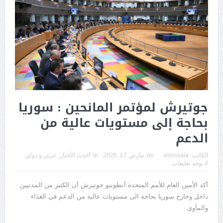
جوتيرش لمؤتمر المانحين : سوريا
بحاجة إلى مستويات عالية من
الدعم
الكاتب:
elressala
on:
مارس 17, 2025
In:
أحدث الأخبار
,
عربي و دولي
لا يوجد تعليقات
أكد الأمين العام للأمم المتحدة أنطونيو جوتيرش أن الكثير من المدنيين
داخل وخارج سوريا بحاجة الى مستويات عالية من الدعم في الغذاء
والمأوى.