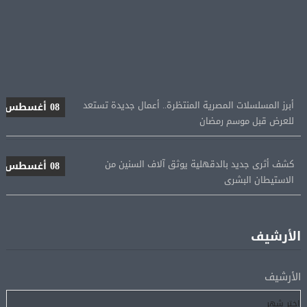
أبرز المسلسلات المصرية المنتظرة.. أعمال جديدة تستعد
08 أغسطس
للعرض قبل موسم رمضان
كشف أثرى جديد بالدقهلية يوثق آلاف السنين من
08 أغسطس
الاستيطان البشرى
اتحاد الكرة يطلب استضافة أمم إفريقيا تحت 23 عامًا
08 أغسطس
المؤهلة لأولمبياد 2028
الأرشيف
إسبانيا تعيد فرض الرقابة على حدودها مع إيطاليا وسط
08 أغسطس
الأرشيف
خلاف متصاعد بشأن الهجرة