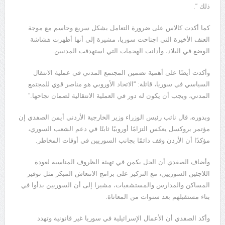
ذلك “.
كما أكدت كالاس على ضرورة التعامل بشكل سريع وحاسم مع موجة
العنف الأخيرة التي اجتاحت سوريا، مشيرة إلى أنها أظهرت هشاشة
الوضع في البلاد، وأدانت الهجمات التي استهدفت المدنيين.
وأكدت أيضًا على أهمية تضمين المجتمع المدني في عملية الانتقال
السياسي في سوريا، قائلة: “الاتحاد الأوروبي هو مناصر قوي للمجتمع
المدني، ويجب أن يكون له دور في العملية الانتقالية لضمان نجاحها.”
وبدوره، قال نائب رئيس الوزراء وزير الخارجية الأردني أيمن الصفدي إن
مؤتمر بروكسل يعكس التزامًا أوروبيًا ثابتًا في دعم الشعب السوري،
مؤكدًا أن الأردن وقف دائمًا بجانب السوريين في أوقات المخاطر.
وأضاف الصفدي أن الحل يكمن في تهيئة الظروف المناسبة لعودة
اللاجئين السوريين، مع التركيز على برامج الانتعاش المبكر مثل توفير
المساكن والمدارس والمستشفيات، مشيرا إلى أن السوريين بدأوا في
بناء مستقبلهم بعد سنوات من المعاناة.
وأكد الصفدي أن الأعمال الإسرائيلية في سوريا غير قانونية وتهدد