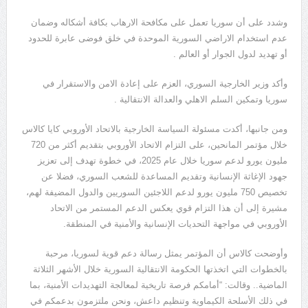
وشدد على أن سوريا تعمل على مكافحة الارهاب بكافة أشكاله وضمان
عدم استخدام الاراضي السورية الموحدة في خلق فوضى عابرة للحدود
أو تهديد لدول الجوار أو العالم .
وأكد وزير الخارجية السوري، العزم على إعادة الامن والاستقرار في
سوريا وتمكين السلم الاهلي والعدالة الانتقالية .
ومن جانبها، أكدت مسئولة السياسة الخارجية بالاتحاد الأوروبي كايا كالاس
خلال مؤتمر المانحين، على التزام الاتحاد الأوروبي بتقديم أكثر من 720
مليون يورو لدعم سوريا خلال عام 2025، في خطوة تهدف إلى تعزيز
جهود الإغاثة الإنسانية وتقديم المساعدة للشعب السوري، فضلا عن
تخصيص 750 مليون يورو لدعم اللاجئين السوريين والدول المضيفة لهم،
مشيرة إلى أن هذا التزام قوي يعكس الدعم المستمر من الاتحاد
الأوروبي في مواجهة التحديات الإنسانية والأمنية في المنطقة.
وأوضحت كالاس أن المؤتمر يمثل رسالة دعم قوية لسوريا، مرحبة
بالخطوات التي اتخذتها الحكومة الانتقالية السورية خلال الأشهر الثلاثة
الماضية.. وقالت: “أمامكم فرصة تاريخية لمعالجة التهديدات الأمنية، بما
في ذلك الأسلحة الكيماوية وتنظيم داعش، ونحن ملتزمون بدعمكم في