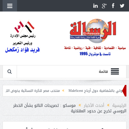
قائمة
ة حول أرباح Maleficent
منتخب مصر للكرة النسائية يخوض الليلة مباراة وداع أم
تداعيات حرائق الغابات
الرئيسية
أحدث الأخبار
موسكو : تصريحات الناتو بشأن الخطر
الروسي تخرج عن حدود العقلانية