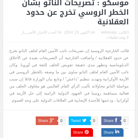
موسكو : تصريحات الناتو بشأن
الخطر الروسي تخرج عن حدود
العقلانية
الكاتب:
elressala
on:
أكتوبر 22, 2014
In:
أحدث الأخبار
,
الأخبــــار
لا يوجد تعليقات
قالت الخارجية الروسية إن تصريحات نائب الأمين العام لحلف الناتو تخرج
عن حدود العقلانية / وأضافت الخارجية أن التصريحات بعيدة عن الأخلاق
الدبلوماسية وتظهر مدى حقيقة تقويض الحلف للثقة في أوروبا. وكان
نائب الأمين العام لحلف الناتو ساوى بين ما وصفه بالخطر الروسي في
الأزمة الأوكرانية وتهديد تنظيم “داعش” / وتابع بيان الوزارة قائلا إن سبب
مواصلة الناتو محاولاته تأليب الرأي العام العالمي هو مخاوف الحلف من
فعالية مساهمة روسيا في الجهود الدولية الرامية إلى حل الأزمة في
أوكرانيا ، ودعمها للأجندة الإيجابية في العلاقات الدولية على وجه العموم.
Share
0
Tweet
0
Share
0
Share
Share