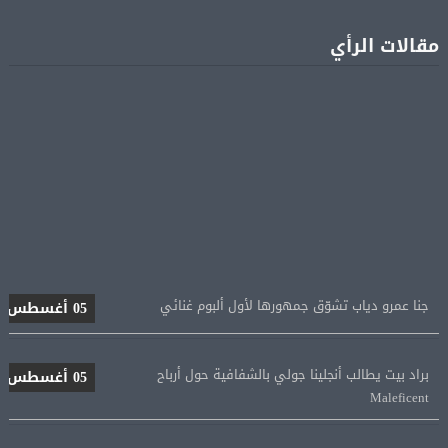
مقالات الرأي
جنا عمرو دياب تشوّق جمهورها لأول ألبوم غنائي
05 أغسطس
براد بيت يطالب أنجلينا جولي بالشفافية حول أرباح
05 أغسطس
Maleficent
منتخب مصر للكرة النسائية يخوض الليلة مباراة وداع أمم
05 أغسطس