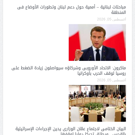
مباحثات لبنانية – أممية حول دعم لبنان وتطورات الأوضاع فى
المنطقة
أغسطس 05, 2026
ماكرون: الاتحاد الأوروبى وشركاؤه سيواصلون زيادة الضغط على
روسيا لوقف الحرب بأوكرانيا
أغسطس 05, 2026
البيان الختامى لاجتماع عمّان الوزارى يدين الإجراءات الإسرائيلية
بالقدس.. ويطلق تحركا دوليا لوقفها