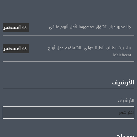
جنا عمرو دياب تشوّق جمهورها لأول ألبوم غنائي
05 أغسطس
براد بيت يطالب أنجلينا جولي بالشفافية حول أرباح
05 أغسطس
Maleficent
منتخب مصر للكرة النسائية يخوض الليلة مباراة وداع أمم
05 أغسطس
إفريقيا أمام نيجيريا
الأرشيف
استقبال جماهيرى حاشد لمحمد صلاح لدى وصوله إلى تركيا
05 أغسطس
الأرشيف
لإتمام انتقاله إلى طرابزون سبور
رسميًا.. انطلاق الدورى الممتاز 21 أغسطس.. وقمة الزمالك
05 أغسطس
والأهلى 11 أكتوبر
صفحات