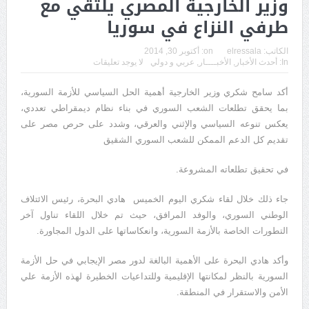
وزير الخارجية المصري يلتقي مع
طرفي النزاع في سوريا
الكاتب:
elressala
on:
أكتوبر 30, 2014
In:
أحدث الأخبار
,
الأخبــــار
,
عربي و دولي
لا يوجد تعليقات
أكد سامح شكري وزير الخارجية أهمية الحل السياسي للأزمة السورية،
بما يحقق تطلعات الشعب السوري في بناء نظام ديمقراطي تعددي،
يعكس تنوعه السياسي والإثني والعرقي، وشدد على حرص مصر على
تقديم كل الدعم الممكن للشعب السوري الشقيق
في تحقيق تطلعاته المشروعة.
جاء ذلك خلال لقاء شكري اليوم الخميس هادي البحرة، رئيس الائتلاف
الوطني السوري، والوفد المرافق، حيث تم خلال اللقاء تناول آخر
التطورات الخاصة بالأزمة السورية، وانعكاساتها على الدول المجاورة.
وأكد هادي البحرة على الأهمية البالغة لدور مصر الإيجابي في حل الأزمة
السورية بالنظر لمكانتها الإقليمية وللتداعيات الخطيرة لهذه الأزمة علي
الأمن والاستقرار في المنطقة.