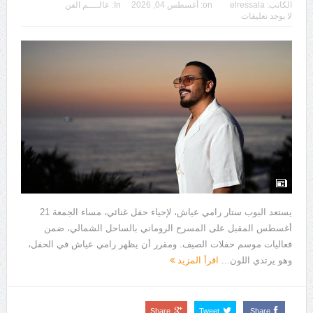
الكاتب:
elressala
on:
أغسطس 04, 2026
In:
عالــــم الفن
لا يوجد تعليقات
يستعد البوب ستار رامي عياش، لإحياء حفل غنائي، مساء الجمعة 21
أغسطس المقبل على المسرح الروماني بالساحل الشمالي، ضمن
فعاليات موسم حفلات الصيف. ومقرر أن يظهر رامي عياش في الحفل،
وهو يرتدي اللون...
اقرأ المزيد
Share
Tweet
Share