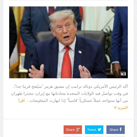
أكد الرئيس الأمريكي دونالد ترامب إن مضيق هرمز “سيُفتح قريبا جدا”،
في وقت تواصل فيه الولايات المتحدة محادثاتها مع إيران، محذرا طهران
من أنها ستواجه عملاً عسكرياً “قاسياً” إذا انهارت المفاوضات...
اقرأ
المزيد
Share
Tweet
Share