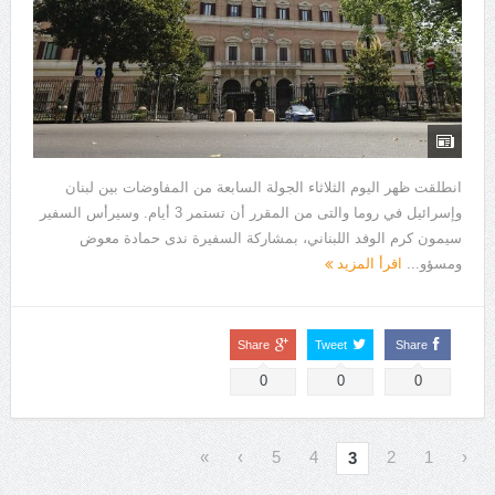
انطلقت ظهر اليوم الثلاثاء الجولة السابعة من المفاوضات بين لبنان
وإسرائيل في روما والتى من المقرر أن تستمر 3 أيام. وسيرأس السفير
سيمون كرم الوفد اللبناني، بمشاركة السفيرة ندى حمادة معوض
ومسؤو...
اقرأ المزيد
Share
Tweet
Share
0
0
0
»
›
5
4
2
1
‹
3