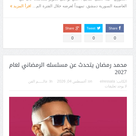
العاصمة السورية دمشق، تمهيداً لعرضه خلال الفترة الم...
اقرأ المزيد
Share
Tweet
Share
0
0
0
محمد رمضان يتحدث عن مسلسله الرمضاني لعام
2027
الكاتب:
elressala
on:
أغسطس 04, 2026
In:
عالــــم الفن
لا يوجد تعليقات