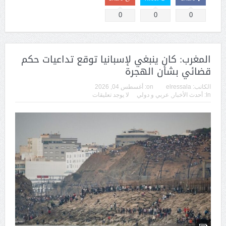
0
0
0
المغرب: كان ينبغي لإسبانيا توقع تداعيات حكم
قضائي بشأن الهجرة
الكاتب:
elressala
on:
أغسطس 04, 2026
In:
أحدث الأخبار
,
عربي و دولي
لا يوجد تعليقات