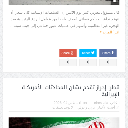
قال مسؤول مغربي كبير يوم الاثنين إن السلطات الإسبانية كان ينبغي أن
تتوقع تداعيات حكم قضائي أضعف واحدا من عوامل الردع الرئيسية ضد
الهجرة غير النظامية، وأسهم في عمليات عبور جماعي إلى جيب سبتة...
اقرأ المزيد
Share
Tweet
Share
0
0
0
قطر: إحراز تقدم بشأن المحادثات الأمريكية
الإيرانية
الكاتب:
elressala
on:
أغسطس 04, 2026
In:
أحدث الأخبار
,
عربي و دولي
لا يوجد تعليقات