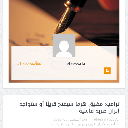
elressala
مقالات 31٬790
ترامب: مضيق هرمز سيفتح قريبًا أو ستواجه
إيران ضربة قاسية
الكاتب:
elressala
on:
أغسطس 05, 2026
In:
أحدث الأخبار
,
عربي و دولي
لا يوجد تعليقات