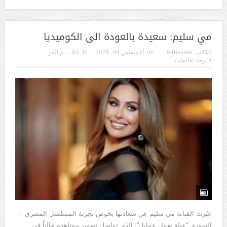
مي سليم: سعيدة بالعودة الى الكوميديا
الكاتب:
elressala
on:
أغسطس 04, 2026
In:
عالــــم الفن
لا يوجد تعليقات
عبّرت الفنانة مي سليم عن سعادتها بخوض تجربة المسلسل المصري –
السوري “عيلة تعمل عمايل”، الذي تواصل تصوير مشاهده حالياً في