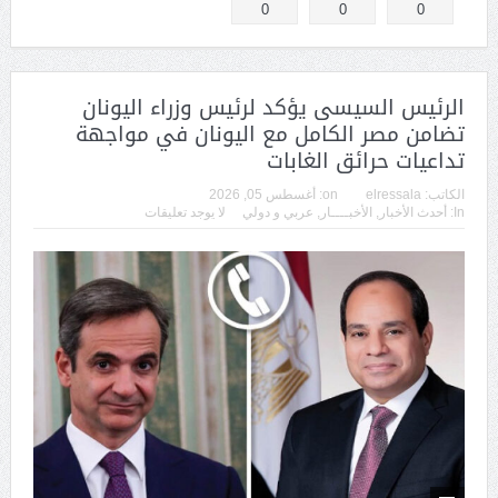
0
0
0
الرئيس السيسى يؤكد لرئيس وزراء اليونان
تضامن مصر الكامل مع اليونان في مواجهة
تداعيات حرائق الغابات
الكاتب:
elressala
on:
أغسطس 05, 2026
In:
أحدث الأخبار
,
الأخبــــار
,
عربي و دولي
لا يوجد تعليقات