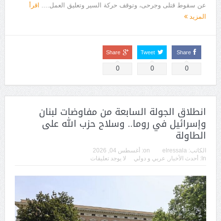
عن سقوط قتلى وجرحى، وتوقف حركة السير وتعليق العمل....
اقرأ
المزيد
Share
Tweet
Share
0
0
0
انطلاق الجولة السابعة من مفاوضات لبنان
وإسرائيل في روما.. وسلاح حزب الله على
الطاولة
الكاتب:
elressala
on:
أغسطس 04, 2026
In:
أحدث الأخبار
,
عربي و دولي
لا يوجد تعليقات