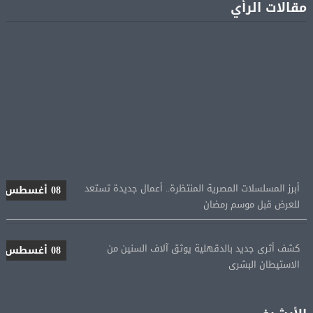
مقالات الرأي
أبرز المسلسلات المصرية المنتظرة.. أعمال جديدة تستعد
08 أغسطس
للعرض قبل موسم رمضان
كشف أثرى جديد بالدقهلية يوثق آلاف السنين من
08 أغسطس
الاستيطان البشرى
اتحاد الكرة يطلب استضافة أمم إفريقيا تحت 23 عامًا
08 أغسطس
المؤهلة لأولمبياد 2028