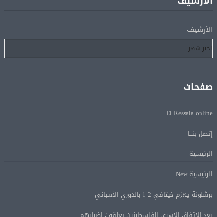
الأرشيف
إسبانيا تعيد فرض الرقابة على حدودها مع إيطاليا وسط
08 أغسطس
الأرشيف
خلاف متصاعد بشأن الهجرة
فانس: سنواصل الضغط على إيران.. ونعمل على مسار آمن
08 أغسطس
للسفن فى هرمز
صفحات
الرئيس الإيرانى: الظروف الراهنة فرصة للتوصل إلى اتفاق
08 أغسطس
El Ressala online
عبر المفاوضات
إتصل بنـــا
Alcool américain au Canada: «Carney risque d’être pris en
08 أغسطس
الرئيسية
sandwich entre Trump et les provinces»
الرئيسية New
«Aucune négociation ne peut être bonne avec
08 أغسطس
برشلونة يهزم خيتافي 2-1 بالدوري الأسباني
l’administration Trump en ce moment», estime une
spécialiste en droit commercial
بعد الاتفاق الاسرى الفلسطينين يعلقون اضرابهم.