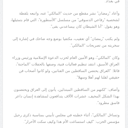
في بغداد.
وأعاد “رمضان” نشر مقطع من حديث “المالكي” عنه، واتبعه بلقطة
لشخصية “رفاعي الدسوقي” من مسلسل “الأسطورة”، التي قام بتمثيلها،
وهو يقول: “أنا الشيطان كان بيساعدني بقى”.
ولم يكتب “رمضان” أي تعقيب، مكتفيا بوضع وجه ضاحك في إشارة إلى
سخريته من تصريحات “المالكي”.
وكان “المالكي”، وهو الأمين العام لحزب الدعوة الإسلامية ورئيس وزراء
العراق الأسبق، انتقد تنظيم فعاليات فنية، وصفها بالحفلات “الماجنة”،
قائلا: “العراق يحتضن الساقطين من الفنانين، ولو كانوا أصحاب فن
حقيقي لقلنا لهم أهلا وسهلا”.
وأضاف: “لكنهم من الساقطين المبتذلين، يأتون إلى العراق ويحتضنون
بهذا الشكل المخيف، عشرات الألاف يتدافعون لمشاهدة إنسان داعر
فاسق مطرود”.
وتساءل “المالكي”، أثناء خطبته في مجلس تأبيني بمناسبة ذكرى رحيل
مؤسس الحزب: “كيف استساغت الأم هذا وكيف سكت الأحرار”.