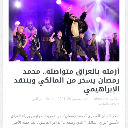
أزمته بالعراق متواصلة.. محمد
رمضان يسخر من المالكي وينتقد
الإبراهيمي
الكاتب:
elressala
on:
ديسمبر 20, 2021
In:
عالــــم الفن
لا يوجد تعليقات
سخر الفنان المصري “محمد رمضان”، من تصريحات رئيس وزراء العراق
الأسبق “نوري المالكي” الذي وصفه بـ”الداعر الفاسق”، بعد حفله الأخير