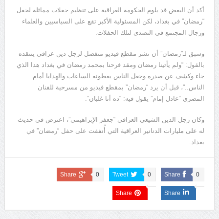
أكد أن البعض قد يلوم الحكومة العراقية على تنظيم حفلات مماثلة لحفل
“رمضان” في بغداد، لكن المسئولية الأكبر تقع على السياسيين والعلماء
ورجال المجتمع في التصدى لتلك الحفلات.
وسبق لـ”رمضان” أن نشر مقطع فيديو منفصل لرجل دين عراقي ينتقده
بالقول: “ولم يأتينا رمضان ومقد فرحنا بمحمد رمضان في بغداد هذا الذي
جاء وكشف عن صدره وجعل الناس يعطونه الساعات والهدايا أمام
الناس..”، قبل أن يرد “رمضان” بمقطع فيديو من مسرحية للفنان
المصري “عادل إمام” يقول فيه: “ده أنا غلبان”.
وكان رجل الدين الشيعي العراقي “جعفر الإبراهيمي”، اعترض في حديث
له على مليارات الدنانير العراقية التي أُنفقت على حفل “رمضان” في
بغداد.
Share
0
Tweet
0
Share
0
Share
Share