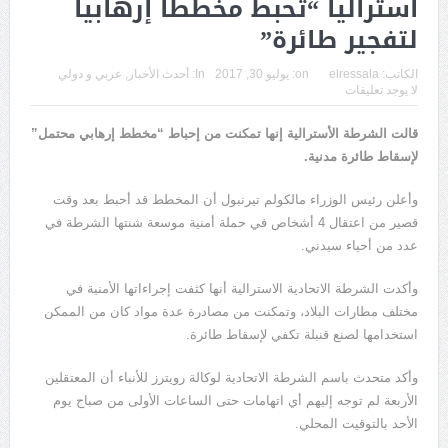
أستراليا “تحبط مخططا إرهابيا
لتفجير طائرة”
الكاتب:
elressala
on:
يوليو 30, 2017
In:
أحدث الأخبار
,
عربي و دولي
لا يوجد تعليقات
قالت الشرطة الأسترالية إنها تمكنت من إحباط “مخطط إرهابي محتمل”
لإسقاط طائرة مدنية.
وأعلن رئيس الوزراء مالكولم تيرنبول أن المخطط قد أحبط بعد وقت
قصير من اعتقال 4 أشخاص في حملة أمنية موسعة شنتها الشرطة في
عدد من أحياء سيدني.
وأكدت الشرطة الاتحادية الاسترالية أنها كثفت إجراءاتها الأمنية في
مختلف مطارات البلاد، وتمكنت من مصادرة عدة مواد كان من الممكن
استخدامها لصنع قنبلة تكفي لإسقاط طائرة.
وأكد متحدث باسم الشرطة الاتحادية لوكالة رويترز للأنباء أن المعتقلين
الأربعة لم توجه إليهم أي اتهامات حتى الساعات الأولى من صباح يوم
الأحد بالتوقيت المحلي.