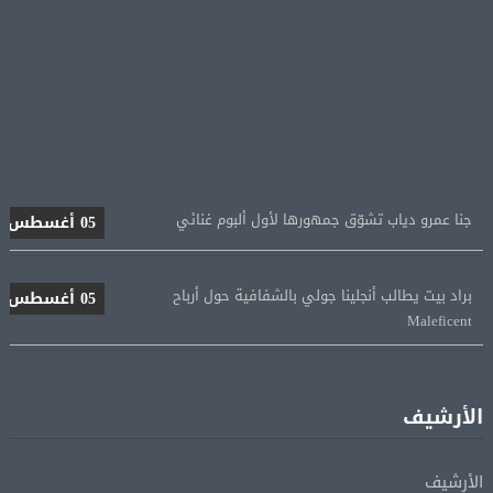
جنا عمرو دياب تشوّق جمهورها لأول ألبوم غنائي
05 أغسطس
براد بيت يطالب أنجلينا جولي بالشفافية حول أرباح
05 أغسطس
Maleficent
منتخب مصر للكرة النسائية يخوض الليلة مباراة وداع أمم
05 أغسطس
إفريقيا أمام نيجيريا
الأرشيف
استقبال جماهيرى حاشد لمحمد صلاح لدى وصوله إلى تركيا
05 أغسطس
الأرشيف
لإتمام انتقاله إلى طرابزون سبور