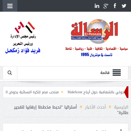
قائمة
ية حول أرباح Maleficent
منتخب مصر للكرة النسائية يخوض الليلة مباراة وداع أم
تداعيات حرائق الغابات
الرئيسية
أحدث الأخبار
أستراليا “تحبط مخططا إرهابيا لتفجير
طائرة”