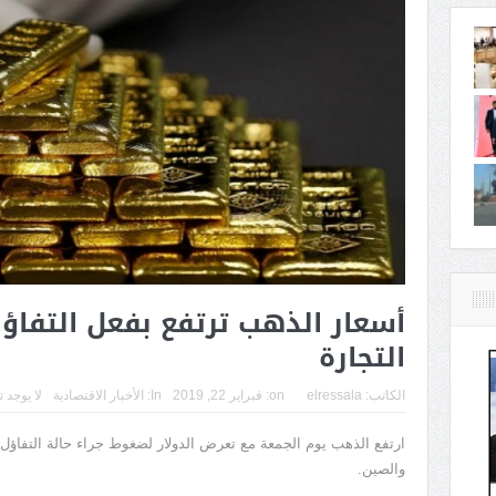
أسعار الذهب ترتفع بفعل التفاؤ
التجارة
الكاتب:
elressala
on:
فبراير 22, 2019
In:
الأخبار الاقتصادية
لا يوجد 
ارتفع الذهب يوم الجمعة مع تعرض الدولار لضغوط جراء حالة التفاؤل ب
والصين.