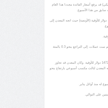
ي) قد يرفع أسعار الفائدة مجددا هذا العام
سابق من هذا الأسبوع.
وارتفعت أسعار الذهب في التعاملات الفورية 0.2 بالمئة إلى 1325.52 دولار للأوقية (الأونصة) حيث اتجه المعدن إلى
واتجه مؤشر الدولار، الذي يقيس أداء العملة الأمريكية مقابل سلة تضم ست عملات، إلى التراجع بنحو 0.3 بالمئة
ومن بين المعادن النفيسة الأخرى، ارتفع البلاديوم 0.3 بالمئة إلى 1472.50 دولار للأوقية. وكان المعدن قد تجاوز
. ويتجه المعدن لثالث مكسب أسبوعي بارتفاع بنحو