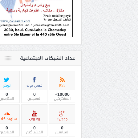
عداد الشبكات الاجتماعية
RSS
فيس بوك
تويتر
0
0
10000+
المشتركين
المعجبين
المتابعين
جوجل+
يوتيوب
ساوند كلاو
0
0
0
المتابعين
المشتركين
المتابعين