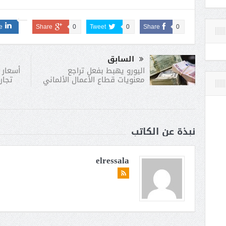
e
Share
0
Tweet
0
Share
0
السابق
أسعار 
اليورو يهبط بفعل تراجع
تجار
معنويات قطاع الأعمال الألماني
نبذة عن الكاتب
elressala