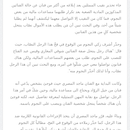
جاء تحذير نقيب الممثلين بعد إبلاغه من أكثر من فنان عن حالة الفنانَين
المذكورَين المادية الصعبة بعد تكرار طلبهما مساعدات مالية من بعض
النجوم، فما كان من النقيب إلا التواصل معهما ليكتشف أنهما لم يطلبا
شيئاً من أحد، وفي البحث تبين أن مَن يطلب هذه الأموال نصّاب ينتحل
شخصية كلٍ من هذين الفنانين.
وحذّر أشرف زكي النجوم من الوقوع في فخّ هذا الرجل النصّاب، حيث
قال: “هناك رجل ينتحل صفة الفنانَين شوقي المغازي وقيس عبد الفتاح
للنصب على النجوم، طلب من بعضهم المساعدات المالية، ولكن هناك
فنانون تواصلوا معي حين شكّوا في أمره، ومع البحث تبين أن هذا الرجل
نصّاب، وأنا لذلك أحذّر النجوم منه”.
وكانت البداية مع الفنان ماجد المصري حيث فوجئ بشخص يدّعي أنه
فنان من جيل الروّاد ويحتاج الى مساعدة مالية، وحين شكّ في أمر هذا
الرجل، تواصل مع نقابة المهن التمثيلية لمعرفة تفاصيل عنه، لكنه فوجئ
بأن هناك شخصاً ينتحل شخصية الفنان وينصب على النجوم باسمه.
وبناءً عليه، قرّر ماجد المصري أن يتخذ الإجراءات القانونية اللازمة ضد
هذا الرجل، كما حذّر زملاءه من الوقوع في الفخ، مطالباً كل النجوم
بضرورة الرجوع الى النقابة والفنان أشرف زكي أولاً قبل تقديم أي