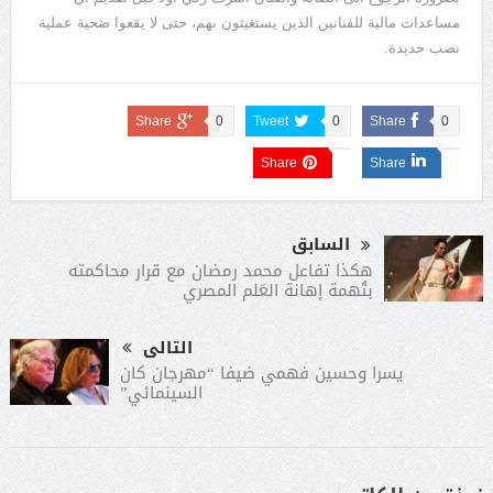
مساعدات مالية للفنانين الذين يستغيثون بهم، حتى لا يقعوا ضحية عملية
نصب جديدة.
Share
0
Tweet
0
Share
0
Share
Share
السابق
هكذا تفاعل محمد رمضان مع قرار محاكمته
بتُهمة إهانة العَلم المصري
التالى
يسرا وحسين فهمي ضيفا “مهرجان كان
السينمائي”