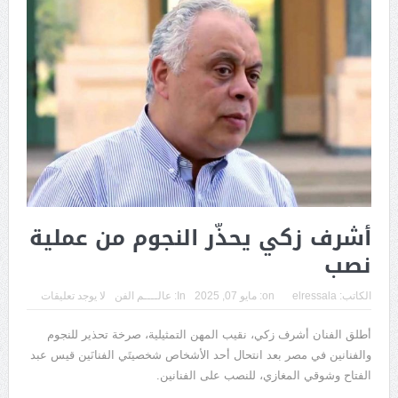
أشرف زكي يحذّر النجوم من عملية
نصب
الكاتب:
elressala
on:
مايو 07, 2025
In:
عالــــم الفن
لا يوجد تعليقات
أطلق الفنان أشرف زكي، نقيب المهن التمثيلية، صرخة تحذير للنجوم
والفنانين في مصر بعد انتحال أحد الأشخاص شخصيتَي الفنانَين قيس عبد
الفتاح وشوقي المغازي، للنصب على الفنانين.