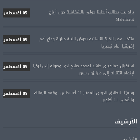
براد بيت يطالب أنجلينا جولي بالشفافية حول أرباح
05 أغسطس
Maleficent
منتخب مصر للكرة النسائية يخوض الليلة مباراة وداع أمم
05 أغسطس
إفريقيا أمام نيجيريا
استقبال جماهيرى حاشد لمحمد صلاح لدى وصوله إلى تركيا
05 أغسطس
لإتمام انتقاله إلى طرابزون سبور
رسميًا.. انطلاق الدورى الممتاز 21 أغسطس.. وقمة الزمالك
05 أغسطس
والأهلى 11 أكتوبر
مباحثات لبنانية – أممية حول دعم لبنان وتطورات الأوضاع
05 أغسطس
فى المنطقة
الأرشيف
ماكرون: الاتحاد الأوروبى وشركاؤه سيواصلون زيادة الضغط
05 أغسطس