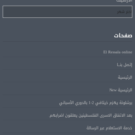
الأرشيف
على روسيا لوقف الحرب بأوكرانيا
البيان الختامى لاجتماع عمّان الوزارى يدين الإجراءات
05 أغسطس
الإسرائيلية بالقدس.. ويطلق تحركا دوليا لوقفها
صفحات
ترامب: مضيق هرمز سيفتح قريبًا أو ستواجه إيران ضربة
05 أغسطس
El Ressala online
قاسية
إتصل بنـــا
الرئيس السيسى يؤكد لرئيس وزراء اليونان تضامن مصر
05 أغسطس
الرئيسية
الكامل مع اليونان في مواجهة تداعيات حرائق الغابات
الرئيسية New
الرئيس السيسى يستقبل ملك البحرين فى مطار العلمين
برشلونة يهزم خيتافي 2-1 بالدوري الأسباني
05 أغسطس
فى زيارة لتعزيز أواصر الأخوة الراسخة بين البلدين
بعد الاتفاق الاسرى الفلسطينين يعلقون اضرابهم.
الشقيقين
خدمة الاستعلام عبر الرسالة
مي سليم: سعيدة بالعودة الى الكوميديا