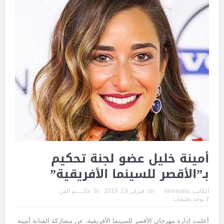
أمينة خليل عضو لجنة تحكيم
بـ”الأقصر للسينما الأفريقية”‎
الكاتب:
elressala
on:
فبراير 19, 2019
In:
عالــــم الفن
لا يوجد تعليقات
أعلنت إدارة مهرجان الأقصر للسينما الأفريقية، عن مشاركة الفنانة أمينة