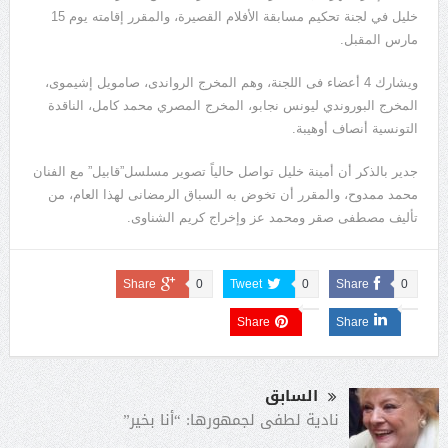
خليل في لجنة تحكيم مسابقة الأفلام القصيرة، والمقرر إقامته يوم 15
مارس المقبل.
ويشارك 4 أعضاء فى اللجنة، وهم المخرج الرواندى، صامويل إشيموى،
المخرج البوروندي ليونس نجابو، المخرج المصري محمد كامل، الناقدة
التونسية أنصاف أوهيبة.
جدير بالذكر أن أمينة خليل تواصل حالياً تصوير مسلسل”قابيل” مع الفنان
محمد ممدوح، والمقرر أن تخوض به السباق الرمضانى لهذا العام، من
تأليف مصطفى صقر ومحمد عز وإخراج كريم الشناوى.
Share
0
Tweet
0
Share
0
Share
Share
السابق
نادية لطفى لجمهورها: “أنا بخير”