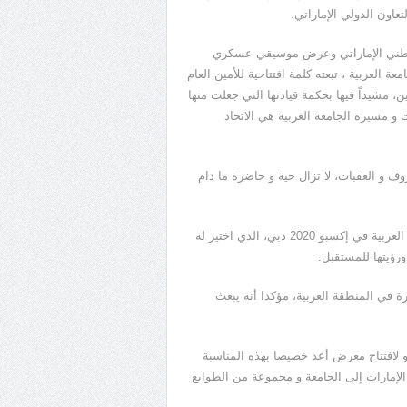
تعاون الدولي الإماراتي.
الوطني الإماراتي وعرض موسيقي عسكري
معة العربية ، تبعته كلمة افتتاحية للأمين العام
، مشيداً فيها بحكمة قيادتها التي جعلت منها
ت و مسيرة الجامعة العربية هي الاتحاد
ف و العقبات، لا تزال حية و حاضرة ما دام
وذكر المصدر أن الأمين العام تطرق في حديثه إلى جناح جامعة الدول العربية في إكسبو 2020 دبي، الذي اختير له
رؤيتها للمستقبل.
رة في المنطقة العربية، مؤكدا أنه يبعث
بو لافتتاح معرض أعد خصيصا بهذه المناسبة
لإمارات إلى الجامعة و مجموعة من الطوابع