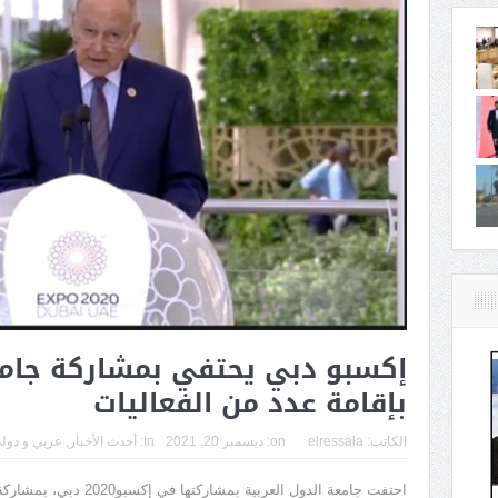
إكسبو دبي يحتفي بمشاركة جامعة
بإقامة عدد من الفعاليات
الكاتب:
elressala
on:
ديسمبر 20, 2021
In:
أحدث الأخبار
,
عربي و دول
احتفت جامعة الدول العربية 