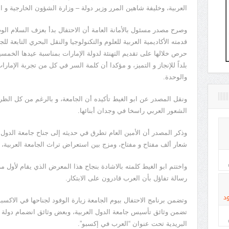
العربية، وخليفة شاهين المرر وزير دولة – وزارة الشؤون الخارجية و ال
وصرح مصدر مسئول بالأمانة العامة أن الاحتفال بدأ بعزف السلام 
قدمته الأكاديمية العربية للعلوم والتكنولوجيا والنقل البحري التابعة للجا
حرص خلالها على تقديم التهنئة لدولة الإمارات بمناسبة عيدها الخمسين
بلداً للإنجاز و التميز، و مؤكدا أن كلمة السر في كل من تجربة الإمارا
والوحدة.
ونقل المصدر عن ابو الغيط تأكيده أن الجامعة، و بالرغم من كل الظرو
الشعور العربي راسخا في وجدان أبنائها.
شعار ألف مفتاح و مفتاح، ومزج بين استعراض تراث الجامعة العربية، و
واختتم ابو الغيط كلمته بالاشادة بنجاح هذا المعرض الذي يقام لأول م
رسالة تفاؤل بأن العرب قادرون على الابتكار.
د
وتضمن برنامج الاحتفال بيوم الجامعة زيارة الوفود لجناحها في الاكس
تضمن وثائق تأسيس جامعة الدول العربية، وبعض وثائق انضمام دولة ا
البريدية تحت عنوان “العرب في إكسبو”.