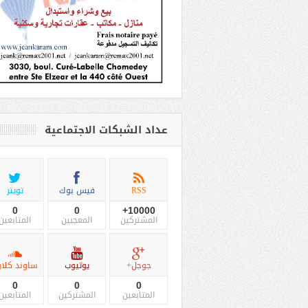
عداد الشبكات الاجتماعية
RSS
فيس بوك
تويتر
0
0
10000+
المشتركين
المعجبين
المتابعين
جوجل+
يوتيوب
ساوند كلاو
0
0
0
المتابعين
المشتركين
المتابعين