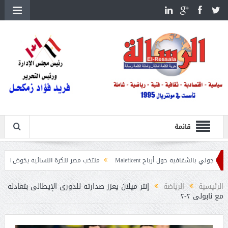
قائمة
فية حول أرباح Maleficent
منتخب مصر للكرة النسائية يخوض الليلة مباراة وداع أ
 تداعيات حرائق الغابات
الرئيسية
الرياضة
إنتر ميلان يعزز صدارته للدورى الإيطالى بتعادله
مع نابولى ٢-٢