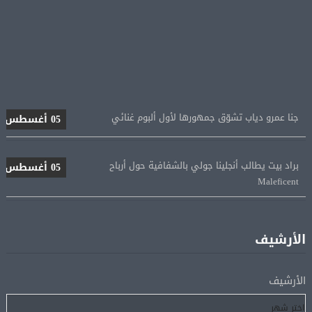
جنا عمرو دياب تشوّق جمهورها لأول ألبوم غنائي
05 أغسطس
براد بيت يطالب أنجلينا جولي بالشفافية حول أرباح
05 أغسطس
Maleficent
منتخب مصر للكرة النسائية يخوض الليلة مباراة وداع أمم
05 أغسطس
إفريقيا أمام نيجيريا
الأرشيف
استقبال جماهيرى حاشد لمحمد صلاح لدى وصوله إلى تركيا
05 أغسطس
الأرشيف
لإتمام انتقاله إلى طرابزون سبور