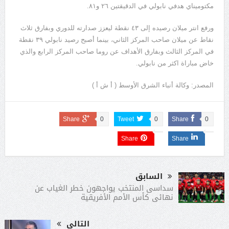
مكتوميناي هدفي نابولي في الدقيقتين ٢٦ و٨١.
ورفع انتر ميلان رصيده إلى ٤٣ نقطة ليعزز صدارته للدوري وبفارق ثلاث
نقاط عن ميلان صاحب المركز الثاني، بينما أصبح رصيد نابولي ٣٩ نقطة
في المركز الثالث وبفارق الأهداف عن روما صاحب المركز الرابع والذي
خاض مباراة اكثر من نابولي.
المصدر: وكالة أنباء الشرق الأوسط ( أ ش أ )
Share
0
Tweet
0
Share
0
Share
Share
السابق
سداسى المنتخب يواجهون خطر الغياب عن
نهائى كأس الأمم الأفريقية
التالى