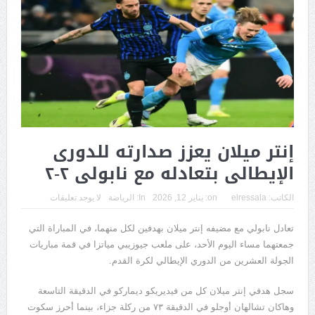
إنتر ميلان يعزز صدارته للدورى
الإيطالى بتعادله مع نابولى ٢-٢
الكاتب:
elressala
on:
يناير 12, 2026
In:
الرياضة
لا يوجد تعليقات
تعادل نابولي مع مضيفه إنتر ميلان بهدفين لكل منهما، في المباراة التي
جمعتهما مساء اليوم الأحد، على ملعب جيوزيبي مياتزا في قمة مباريات
الجولة العشرين من الدوري الإيطالي لكرة القدم.
سجل هدفي إنتر ميلان كل من فيديريكو ديماركو في الدقيقة التاسعة
وهاكان تشالهان أوجلو في الدقيقة ٧٣ من ركلة جزاء، بينما أحرز سكوت