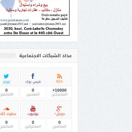
عداد الشبكات الاجتماعية
RSS
فيس بوك
تويتر
0
0
10000+
المشتركين
المعجبين
المتابعين
جوجل+
يوتيوب
ساوند كلاو
0
0
0
المتابعين
المشتركين
المتابعين