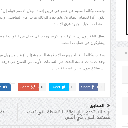
ونقلت وكالة الطلبة عن عضو في فريق إنقاذ الهلال الأحمر قوله إن 
تكون أثرا لحطام الطائرة“. ولم تورد الوكالة مزيدا من التفاصيل. 
المنطقة الجبلية جهود فرق الإنقاذ.
وقال التلفزيون إن طائرات هليكوبتر ومتسلقي جبال من القوات المسل
يشاركون في عمليات البحث.
ونقلت وكالة أنباء الجمهورية الإسلامية الرسمية (إيرنا) عن مسؤول م
استطلاع بدون طيار المنطقة كذلك.
e
Share
0
Tweet
0
Share
0
السابق
د
لاف
بريطانيا تدعو إيران لوقف الأنشطة التي تهدد
بتصعيد الصراع في اليمن