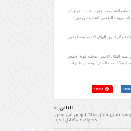
”نقطة داكنة“ رصدت قرب قرية دنكزلو ”قد
وعطلت برودة الطقس الشديدة ووعورة
حة وأفراد من الهلال الأحمر ومتطوعين
ن هيئة الهلال الأحمر المحلية قوله ”خمس
وحدات بدأت عملية البحث في الساعات الأولى من الصباح في درجة حرارة 16 تحت الصفر“. وتفتش طائرات
Share
Shar
التالى
روف: تقارير مقتل مئات الروس في سوريا
محاولة لاستغلال الحرب