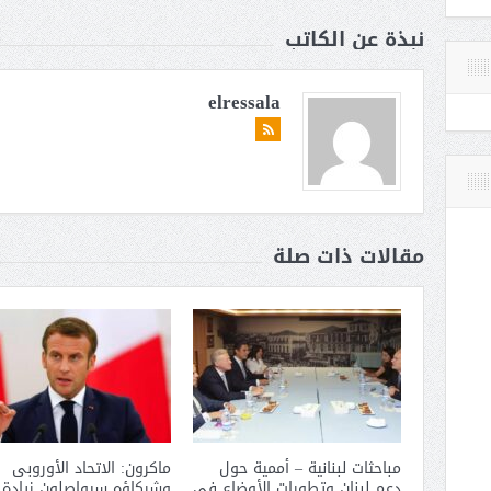
نبذة عن الكاتب
elressala
مقالات ذات صلة
مباحثات لبنانية – أممية حول
ماكرون: الاتحاد الأوروبى
دعم لبنان وتطورات الأوضاع فى
وشركاؤه سيواصلون زيادة