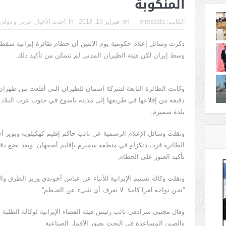
المنكوبة
الكاتب:
elressala
on:
فبراير 19, 2018
In:
أحدث الأخبار
,
عربي و دولي
وسط إيران لكن هيئة الطيران المدني لم تتمكن من تأكيد ذلك.
دقيقة من إقلاعها في طريقها إلى مدينة ياسوج في جنوب غرب البلاد
بلدة سميرم.
ونقلت وسائل الإعلام الرسمية عن نائب حاكم إقليم كهكیلویه وبویر
الطائرة قرب دنكزلو في منطقة سميرم بإقليم أصفهان. وبعد بضع دقائق
تأكيد العثور على الحطام.
ونقلت وكالة تسنيم الإيرانية للأنباء عن عباس أخوندي وزير الطرق وا
”نحن نواجه لغزا كاملا. لا نعرف أي شيء عن التحطم“.
وقال مجتبى سرادقي نائب رئيس هيئة الفضاء الإيرانية لوكالة الطلبة الإ
والصين المساعدة في البحث بصور الأقمار الصناعية.