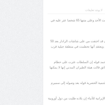
لا يوجد تعليقات
ذكرت وسائل إعلام حكومية يوم الاثنين أن حطام طائرة إيرانية سقطت الأحد وعلى متنها 65 شخصا عثر عليه في
وكانت الطائرة التابعة لشركة آسمان للطيران التي أقلعت من طهران قد اختفت من على شاشات الرادار بعد 50
. ويعتقد أنها تحطمت في منطقة جبلية قرب
 أحمد قوله إن السلطات عثرت على حطام
 قالت هيئة الطيران المدني إنها لا يمكنها
لتنمية الحضرية قوله بعد وصوله إلى سميرم
يرانية للأنباء إن بلاده طلبت من دول أوروبية