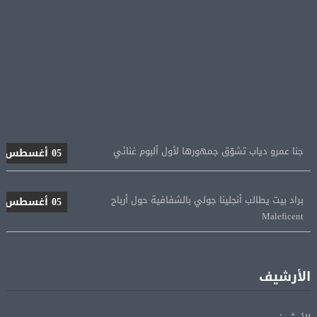
جنا عمرو دياب تشوّق جمهورها لأول ألبوم غنائي
05 أغسطس
براد بيت يطالب أنجلينا جولي بالشفافية حول أرباح
05 أغسطس
Maleficent
منتخب مصر للكرة النسائية يخوض الليلة مباراة وداع أمم
05 أغسطس
إفريقيا أمام نيجيريا
الأرشيف
استقبال جماهيرى حاشد لمحمد صلاح لدى وصوله إلى تركيا
05 أغسطس