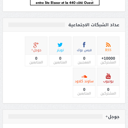
عداد الشبكات الاجتماعية
RSS
فيس بوك
تويتر
جوجل+
0
0
0
10000+
المشتركين
المعجبين
المتابعين
المتابعين
يوتيوب
ساوند كلاود
0
0
المشتركين
المتابعين
جوجل+