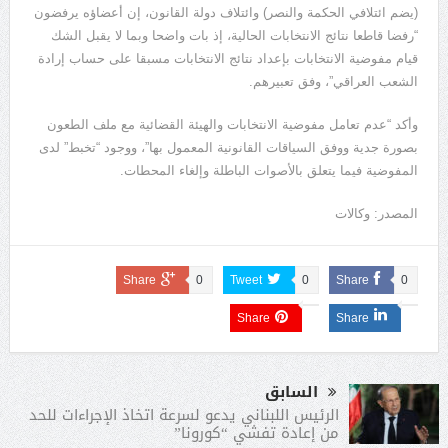
(يضم ائتلافي الحكمة والنصر) وائتلاف دولة القانون، إن أعضاؤه يرفضون
“رفضا قاطعا نتائج الانتخابات الحالية، إذ بات واضحا وبما لا يقبل الشك
قيام مفوضية الانتخابات بإعداد نتائج الانتخابات مسبقا على حساب إرادة
الشعب العراقي”، وفق تعبيرهم.
وأكد “عدم تعامل مفوضية الانتخابات والهيئة القضائية مع ملف الطعون
بصورة جدية ووفق السياقات القانونية المعمول بها”، ووجود “تخبط” لدى
المفوضية فيما يتعلق بالأصوات الباطلة وإلغاء المحطات.
المصدر: وكالات
Share
0
Tweet
0
Share
0
Share
Share
السابق
الرئيس اللبناني يدعو لسرعة اتخاذ الإجراءات للحد
من إعادة تفشي “كورونا”