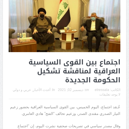
اجتماع بين القوى السياسية
العراقية لمناقشة تشكيل
الحكومة الجديدة
الكاتب:
elressala
on:
ديسمبر 02, 2021
In:
أحدث الأخبار
,
عربي و دولي
لا يوجد تعليقات
عُـقد اجتماع، اليوم الخميس، بين القوى السياسية العراقية بحضور زعيم
التيار الصدري مقتدى الصدر، وزعيم تحالف “الفتح” هادي العامري.
وقال مصدر سياسي في تصريحات صحفية نشرت اليوم، إن “اجتماع