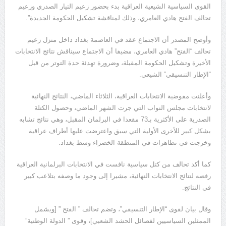
القوى السياسية الشيعية العراقية بدء بحضور زعيم التيار الصدري وزعيم
تحالف الفتح هادي العامري، وذلك لمناقشة تشكيل الحكومة الجديدة”.
وأوضح المصدر أن الاجتماع عقد في العاصمة بغداد داخل منزل زعيم
تحالف “الفتح” هادي العامري، مضيفا أن الاجتماع سيناقش نتائج الانتخابات
الأخيرة وتشكيل الحكومة المقبلة، وضرورة تهدئة حدة التوتر من قبل
“الإطار التنسيقي” الشيعي.
وأعلنت مفوضية الانتخابات العراقية، الثلاثاء الماضي، النتائج النهائية
لانتخابات مجلس النواب التي جرت الشهر الماضي، وحصول الكتلة
الصدرية على الأكثرية بـ73 مقعدا في البرلمان المقبل، وهي نتائج تشابه
بشكل كبير للأخرى الأولية التي سبق واعترضت عليها أطراف عراقية
وخرجت في تظاهرات في المنطقة الخضراء وسط بغداد.
كما أكد تحالف من كتل سياسية نافست في الانتخابات البرلمانية العراقية
رفضه لنتائج الانتخابات النهائية، مشيرا إلى وجود ما وصفه بتلاعب كبير
في النتائج.
وقال بيان لقوى “الإطار التنسيقي”، وتضم تحالف ” الفتح ” [ويشمل
الممثلين السياسيين لفصائل الحشد الشعبي]، وقوى ” الدولة الوطنية”