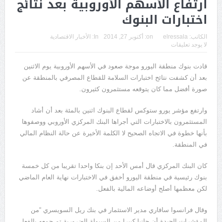
ارتفاع الأسهم الأوروبية بعد نتائج
اختبارات البنوك
الكاتب:
elressala
on:
أكتوبر 27, 2014
In:
الأخبار الاقتصادية
لا يوجد تعليقات
قادت بنوك منطقة اليورو موجة صعود في الأسهم الأوروبية يوم الاثنين
بعد أن كشفت نتائح اختبارات السلامة للقطاع المصرفي بالمنطقة عن
صورة أفضل مما كان يتوقعه مستثمرون كثيرون.
وارتفع مؤشر يورو ستوكس لقطاع البنوك اثنين بالمئة بعد أن أشاد
المستثمرون بالاختبارات التي أجراها البنك المركزي الأوروبي ووصفوها
بأنها خطوة في الاتجاه الصحيح لا الكلمة الأخيرة عن حالة النظام المالي
في المنطقة.
كان البنك المركزي قال أمس الأحد إن بنكا واحدا تقريبا من كل خمسة
بنوك رئيسية في منطقة اليورو أخفق في الاختبارات نهاية العام الماضي
لكن معظمها أصلح أوضاعه المالية بالفعل.
وقال فرانسوا سافاري مدير الاستثمار في بنك ريل السويسري “من
المؤشرات الجيدة أن جانبا كبيرا من السيولة الضرورية تم جمعه بالفعل