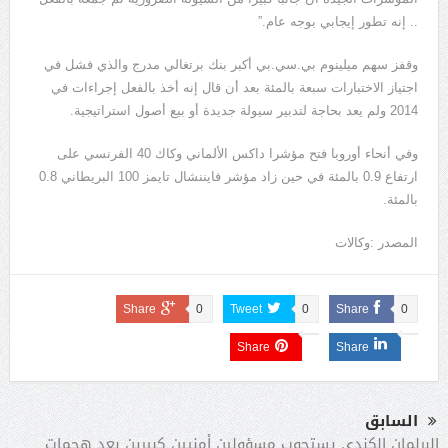
.. إنه تطور إيجابي بوجه عام.”
وقفز سهم ميلينوم بي.سي.بي أكبر بنك برتغالي مدرج والذي فشل في
اجتياز الاختبارات سبعة بالمئة بعد أن قال إنه أخذ بالفعل إجراءات في
2014 ولم يعد بحاجة لتدبير سيولة جديدة أو بيع أصول استراتيجية.
وفي أنحاء أوروبا فتح مؤشرا داكس الألماني وكاك 40 الفرنسي على
ارتفاع 0.9 بالمئة في حين زاد مؤشر فايننشال تايمز 100 البريطاني 0.8
بالمئة.
المصدر :وكالات
Share
0
Tweet
0
Share
0
Share
Share
السابق
البرلمان الكندي يستجوب مسؤولين أمنيين كبيرين بعد هجمات