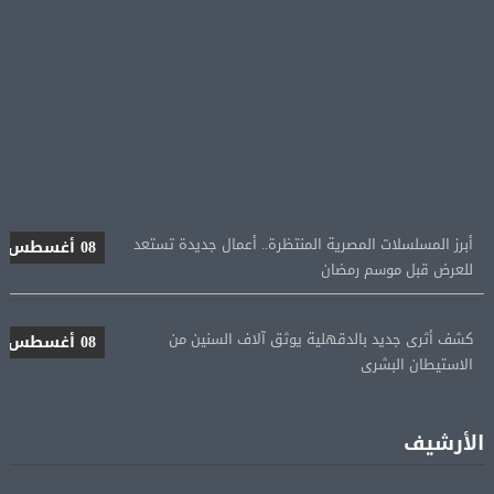
أبرز المسلسلات المصرية المنتظرة.. أعمال جديدة تستعد
08 أغسطس
للعرض قبل موسم رمضان
كشف أثرى جديد بالدقهلية يوثق آلاف السنين من
08 أغسطس
الاستيطان البشرى
اتحاد الكرة يطلب استضافة أمم إفريقيا تحت 23 عامًا
08 أغسطس
المؤهلة لأولمبياد 2028
الأرشيف