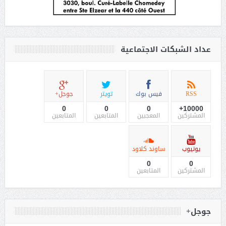
عداد الشبكات الاجتماعية
RSS
فيس بوك
تويتر
جوجل+
0
0
0
10000+
المشتركين
المعجبين
المتابعين
المتابعين
يوتيوب
ساوند كلاود
0
0
المشتركين
المتابعين
جوجل+