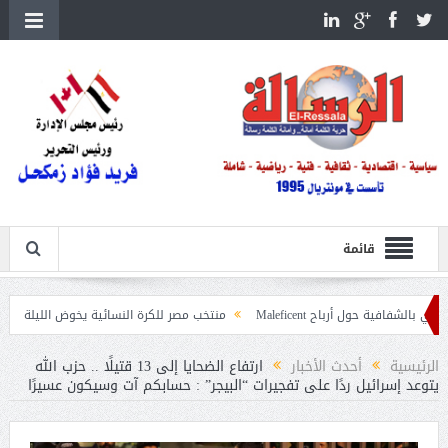
قائمة
أرباح Maleficent
منتخب مصر للكرة النسائية يخوض الليلة مباراة وداع أمم إفر
ات حرائق الغابات
الرئيسية
أحدث الأخبار
ارتفاع الضحايا إلى 13 قتيلًا .. حزب الله
يتوعد إسرائيل ردًا على تفجيرات “البيجر” : حسابكم آت وسيكون عسيرًا