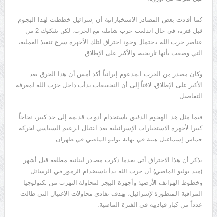
كما أفادت بعض المصادر الاستخباراتية أن إسرائيل خططت لهذا الهجوم
قبل فترة، في حال اندلعت حرب شاملة مع الحزب. لكن شكوك 2 من
عناصر حزب الله باحتمال وجود اختراق لتلك الأجهزة سرع تنفيذ العملية،
التي وصفت بأنها تاريخية، والأكبر على الإطلاق.
وكان مصدر من الحزب المدعوم إيرانياً أكد أمس أن هذا الخرق يعد
الأكبر على الإطلاق، لافتاً إلى أن النحقيقات بدأت داخل حزب الله لمعرفة
التفاصيل.
فيما مثل هذا الهجوم الدقيق باستخدام أدوات قديمة إلى حد كبير، نجاحاً
كبيرا لأجهزة الاستخبارات الإسرائيلية بعد اغتيال الزعيم السياسي لحركة
حماس إسماعيل هنية في نهاية يوليو الماضي في طهران.
يذكر أن هذا الاختراق أتى بعدما ذكرت مصادر لبنانية مطلعة قبل أشهر
(منذ يوليو الماضي) أن حزب الله بدأ باستخدام الرموز في الرسائل
وخطوط الهواتف الأرضية وأجهزة البيجر لمحاولة التهرب من تكنولوجيا
المراقبة المتطورة لإسرائيل، بهدف تفادي محاولات الاغتيال التي طالت
عدداً من كبار قيادييه في الفترة الماضية.