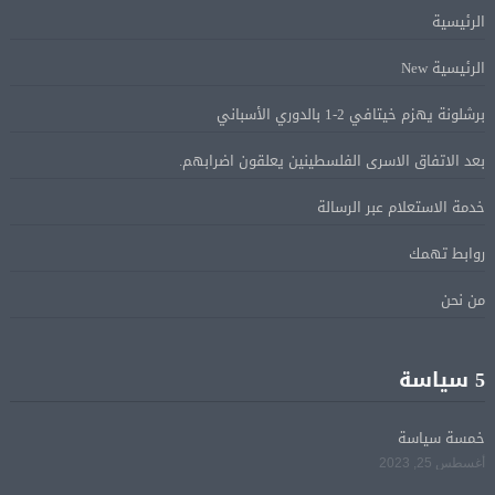
على روسيا لوقف الحرب بأوكرانيا
الرئيسية
الرئيسية New
البيان الختامى لاجتماع عمّان الوزارى يدين الإجراءات
05 أغسطس
الإسرائيلية بالقدس.. ويطلق تحركا دوليا لوقفها
برشلونة يهزم خيتافي 2-1 بالدوري الأسباني
بعد الاتفاق الاسرى الفلسطينين يعلقون اضرابهم.
ترامب: مضيق هرمز سيفتح قريبًا أو ستواجه إيران ضربة
05 أغسطس
قاسية
خدمة الاستعلام عبر الرسالة
روابط تهمك
الرئيس السيسى يؤكد لرئيس وزراء اليونان تضامن مصر
05 أغسطس
الكامل مع اليونان في مواجهة تداعيات حرائق الغابات
من نحن
الرئيس السيسى يستقبل ملك البحرين فى مطار العلمين
05 أغسطس
5 سياسة
فى زيارة لتعزيز أواصر الأخوة الراسخة بين البلدين
الشقيقين
خمسة سياسة
أغسطس 25, 2023
مي سليم: سعيدة بالعودة الى الكوميديا
04 أغسطس