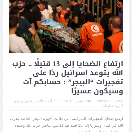
ارتفاع الضحايا إلى 13 قتيلًا .. حزب
الله يتوعد إسرائيل ردًا على
تفجيرات “البيجر” : حسابكم آت
وسيكون عسيرًا
الكاتب:
elressala
on:
سبتمبر 18, 2024
In:
أحدث الأخبار
,
عربي و دولي
لا يوجد تعليقات
ارتفع ضحايا التفجيرات المتزامنة التي طالت أجهزة البيجر الخاصة بحزب
الله في لبنان وسوريا إلى 13 قتيلا هم 11 من عناصر حزب الله وسيدة