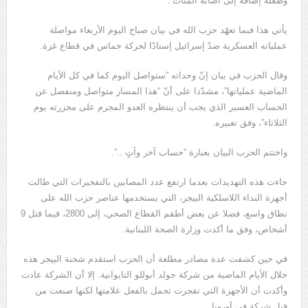
وطفلة إضافة إلى اصابة المئات .
يأتي هذا فيما تعهّد حزب الله في بيان صباح اليوم الأربعاء مواصلة
عملياته العسكرية ضدّ إسرائيل إسنادًا لحركة حماس في قطاع غزة.
وقال الحزب في بيان إنّ وحداته “ستواصل اليوم كما في كل الأيام
الماضية عملياتها”، مشدّدا على أنّ “هذا المسار متواصل ومنفصل عن
الحساب العسير الذي يجب أن ينتظره العدو المجرم على مجزرته يوم
الثلاثاء”، وفق تعبيره.
واختتم الحزب البيان بعبارة “حساب آخر وآتٍ ..”.
جاءت هذه التهديدات بعدما ارتفع عدد المصابين بالتفجيرات التي طالت
أجهزة النداء اللاسلكية البيجر، التي يستخدمها عناصر حزب الله على
نطاق واسع، فضلا عن بعض أطقم القطاع الصحي، إلى 2800، فيما قتل 9
أشخاص، وفق ما أكدت وزارة الصحة اللبنانية.
في حين كشفت عدة مصادر مطلعة أن الحزب استقدم شحنة البيجر هذه
خلال الأيام الماضية من شركة جولد أبوللو التايوانية. إلا أن الشركة عادت
وأكدت أن الأجهزة التي تفجرت تحمل بالفعل علامتها لكنها صنعت من
قبل شركة في أوروبا.