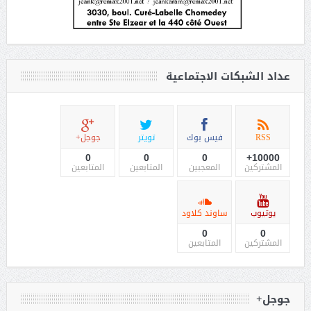
عداد الشبكات الاجتماعية
RSS
فيس بوك
تويتر
جوجل+
0
0
0
10000+
المشتركين
المعجبين
المتابعين
المتابعين
يوتيوب
ساوند كلاود
0
0
المشتركين
المتابعين
جوجل+