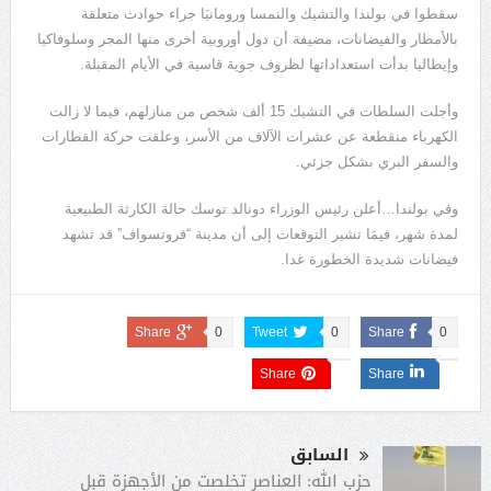
سقطوا في بولندا والتشيك والنمسا ورومانيَا جراء حوادث متعلقة
بالأمطار والفيضانات، مضيفة أن دول أوروبية أخرى منها المجر وسلوفاكيا
وإيطاليا بدأت استعداداتها لظروف جوية قاسية في الأيام المقبلة.
وأجلت السلطات في التشيك 15 ألف شخص من منازلهم، فيما لا زالت
الكهرباء منقطعة عن عشرات الآلاف من الأسر، وعلقت حركة القطارات
والسفر البري بشكل جزئي.
وفي بولندا…أعلن رئيس الوزراء دونالد توسك حالة الكارثة الطبيعية
لمدة شهر، فيمَا تشير التوقعات إلى أن مدينة “فروتسواف” قد تشهد
فيضانات شديدة الخطورة غدا.
Share
0
Tweet
0
Share
0
Share
Share
السابق
حزب الله: العناصر تخلصت من الأجهزة قبل