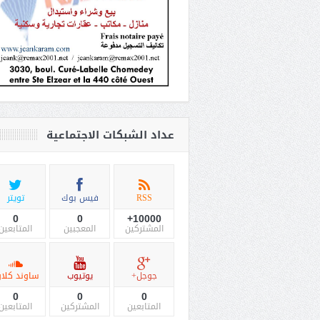
عداد الشبكات الاجتماعية
RSS
فيس بوك
تويتر
0
0
10000+
المشتركين
المعجبين
المتابعين
جوجل+
يوتيوب
ساوند كلاو
0
0
0
المتابعين
المشتركين
المتابعين