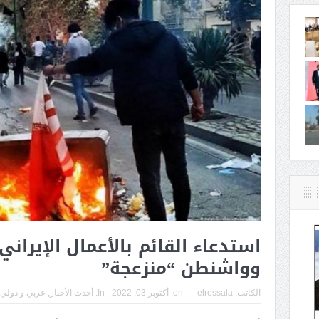
استدعاء القائم بالأعمال الإيراني 
وواشنطن “منزعجة”
الكاتب:
elressala
on:
أكتوبر 03, 2022
In:
أحدث الأخبار
,
عربي و دولي