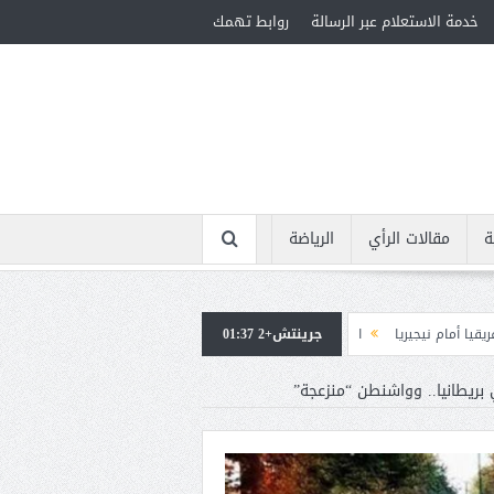
خدمة الاستعلام عبر الرسالة
روابط تهمك
ة
مقالات الرأي
الرياضة
جرينتش+2 01:37
استقبال جماهيرى حاشد لمحمد صلاح لدى وصوله إلى تركيا لإتمام انتقاله إلى طرا
ي بريطانيا.. وواشنطن “منزعجة”