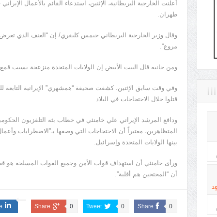
أعلنت الخارجية البريطانية، الإثنين، استدعاء القائم بالأعمال الإيران
طهران.
وقال وزير الخارجية البريطاني جيمس كليفري/ إن “العنف الذي تعرض
مروع”.
ومن جانبه قال البيت الأبيض إن الولايات المتحدة منزعجة بسبب قمع 
قتلوا خلال الاحتجاجات في البلاد.
ودافع المرشد الإيراني علي خامنئي في خطاب بثه التلفزيون الحكومي،
المتظاهرين، معتبراً أن الاحتجاجات التي وصفها بـ”الاضطرابات وأعمال
بينها الولايات المتحدة وإسرائيل.
ورأى خامنئي أن استهداف قوات الأمن وجميع القوات المسلحة هو قضية
أن “المحتجين هم أقلية”.
د
e
Share
0
Tweet
0
Share
0