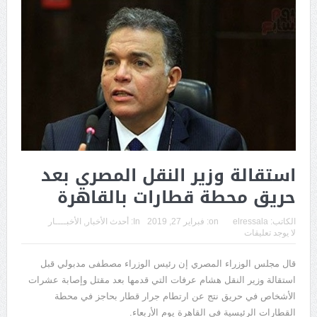
استقالة وزير النقل المصري بعد
حريق محطة قطارات بالقاهرة
الكاتب:
elressala
on:
فبراير 27, 2019
In:
أحدث الأخبار
,
الأخبــــار
لا يوجد تعليقات
قال مجلس الوزراء المصري إن رئيس الوزراء مصطفى مدبولي قبل
استقالة وزير النقل هشام عرفات التي قدمها بعد مقتل وإصابة عشرات
الأشخاص في حريق نتج عن ارتطام جرار قطار بحاجز في محطة
القطارات الرئيسية في القاهرة يوم الأربعاء.