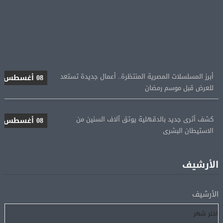
أبرز المسلسلات المصرية المنتظرة.. أعمال جديدة تستعد
08 أغسطس
للعرض قبل موسم رمضان
كشف أثرى جديد بالدقهلية يوثق آلاف السنين من
08 أغسطس
الاستيطان البشرى
اتحاد الكرة يطلب استضافة أمم إفريقيا تحت 23 عامًا
08 أغسطس
المؤهلة لأولمبياد 2028
الأرشيف
إسبانيا تعيد فرض الرقابة على حدودها مع إيطاليا وسط
08 أغسطس
الأرشيف
خلاف متصاعد بشأن الهجرة