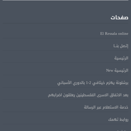
فانس: سنواصل الضغط على إيران.. ونعمل على مسار آمن
08 أغسطس
للسفن فى هرمز
صفحات
الرئيس الإيرانى: الظروف الراهنة فرصة للتوصل إلى اتفاق
08 أغسطس
El Ressala online
عبر المفاوضات
إتصل بنـــا
Alcool américain au Canada: «Carney risque d’être pris en
08 أغسطس
الرئيسية
sandwich entre Trump et les provinces»
الرئيسية New
«Aucune négociation ne peut être bonne avec
برشلونة يهزم خيتافي 2-1 بالدوري الأسباني
08 أغسطس
l’administration Trump en ce moment», estime une
بعد الاتفاق الاسرى الفلسطينين يعلقون اضرابهم.
spécialiste en droit commercial
خدمة الاستعلام عبر الرسالة
الاقتصاد الكندي أضاف 75.000 وظيفة والبطالة تراجعت
08 أغسطس
روابط تهمك
إلى 6,4%