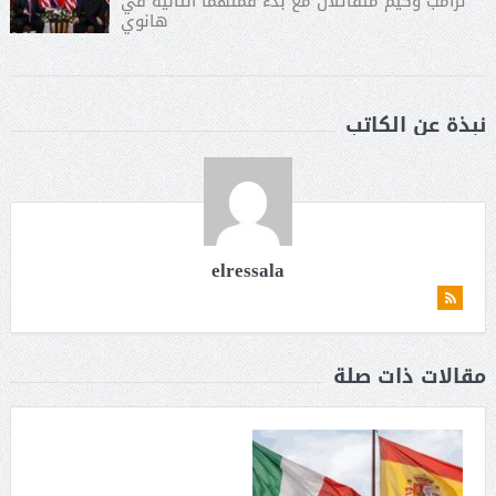
ترامب وكيم متفائلان مع بدء قمتهما الثانية في
هانوي
نبذة عن الكاتب
elressala
مقالات ذات صلة