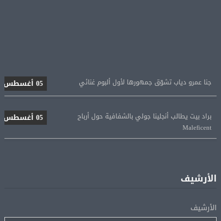
جنا عمرو دياب تشوّق جمهورها لأول ألبوم غنائي
05 أغسطس
براد بيت يطالب أنجلينا جولي بالشفافية حول أرباح
05 أغسطس
Maleficent
منتخب مصر للكرة النسائية يخوض الليلة مباراة وداع أمم
05 أغسطس
إفريقيا أمام نيجيريا
الأرشيف
استقبال جماهيرى حاشد لمحمد صلاح لدى وصوله إلى تركيا
05 أغسطس
لإتمام انتقاله إلى طرابزون سبور
الأرشيف