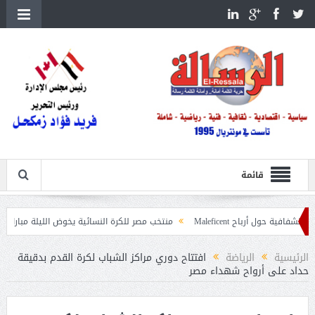
قائمة
ح Maleficent
منتخب مصر للكرة النسائية يخوض الليلة مباراة وداع أمم إفريقي
حرائق الغابات
الرئيسية
الرياضة
افتتاح دوري مراكز الشباب لكرة القدم بدقيقة
حداد على أرواح شهداء مصر