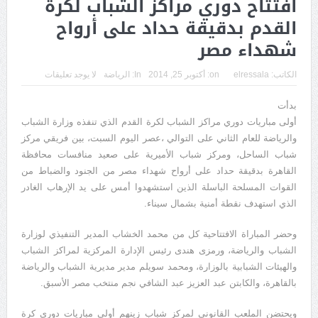
افتتاح دوري مراكز الشباب لكرة
القدم بدقيقة حداد على أرواح
شهداء مصر
الكاتب:
elressala
on:
أكتوبر 25, 2014
In:
الرياضة
لا يوجد تعليقات
بدأت
أولى مباريات دوري مراكز الشباب لكرة القدم الذي تنفذه وزارة الشباب
والرياضة للعام الثاني على التوالي ،عصر اليوم السبت، بين فريقي مركز
شباب الساحل، ومركز شباب الأميرية على صعيد منافسات محافظة
القاهرة بدقيقة حداد على أرواح شهداء مصر من الجنود والضباط من
القوات المسلحة الباسلة الذين استشهدوا أمس على يد الإرهاب الغادر
الذي استهدف نقطة أمنية بشمال سيناء.
وحضر المباراة الافتتاحية كل من محمد الخشاب المدير التنفيذي لوزارة
الشباب والرياضة، ورمزى هندى رئيس الإدارة المركزية لمراكز الشباب
والهيئات الشبابية بالوزارة، ومحمد سويلم مدير مديرية الشباب والرياضة
بالقاهرة، والكابتن عبد العزيز عبد الشافي نجم منتخب مصر الأسبق.
ويحتضن الملعب القانوني لمركز شباب زينهم أولى مباريات دورى كرة