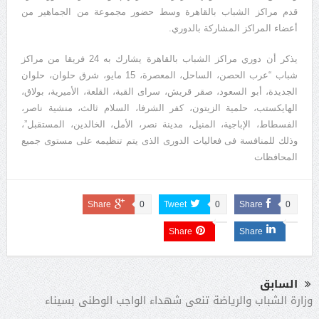
قدم مراكز الشباب بالقاهرة وسط حضور مجموعة من الجماهير من
أعضاء المراكز المشاركة بالدوري.
يذكر أن دوري مراكز الشباب بالقاهرة يشارك به 24 فريقا من مراكز
شباب “عرب الحصن، الساحل، المعصرة، 15 مايو، شرق حلوان، حلوان
الجديدة، أبو السعود، صقر قريش، سراى القبة، القلعة، الأميرية، بولاق،
الهايكستب، حلمية الزيتون، كفر الشرفا، السلام ثالث، منشية ناصر،
الفسطاط، الإباجية، المنيل، مدينة نصر، الأمل، الخالدين، المستقبل”،
وذلك للمنافسة فى فعاليات الدورى الذى يتم تنظيمه على مستوى جميع
المحافظات
Share
0
Tweet
0
Share
0
Share
Share
السابق
وزارة الشباب والرياضة تنعى شهداء الواجب الوطنى بسيناء