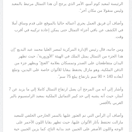
الرئيسة لمعبد كوم أمبو، الأمر الذي يرجح أن هذا التمثال مرتبط بالمعبد
وليس منقولا من مكان آخر”.
وأضاف أن فريق العمل يجري أعماله حاليا بالموقع على قدم وساق آملا
في الكشف عن باقي أجزاء التمثال حتى يمكن إعادة تركيبه في أقرب
وقت.
ومن جانبه، قال رئيس الإدارة المركزية لمصر العليا محمد عبد البديع “إن
هذا الجزء من التمثال يمثل الملك في الهيئة “الأوزورية”، حيث تظهر
اليدان متقاطعتان على الصدر وتمسكان بعلامة “العنخ” ويظهر جزء من
الذقن الملكية، وهو مازال يحتفظ ببقايا للألوان خاصة على اليدين، وتبلغ
أبعاده 140 × 90 سم بارتفاع يبلغ 75 سم”.
وأشار إلي أنه من المرجح أن يصل ارتفاع التمثال كاملا إلي ما يزيد عن 7
أمتار، حيث أنه يشبه إلي حد كبير التماثيل الملكية بمعبد الرامسيوم بالبر
الغربي بالأقصر.
وأضاف أن الرأس التي تم العثور عليها بالممر الخارجي الخلفي للمعبد
مازالت تحتفظ بآثار الألوان عليها، حيث تظهر بقايا اللون الأحمر على
الوجه واللون الأصفر على الجبين عند بداية التاج، كما يزين الجبين حية