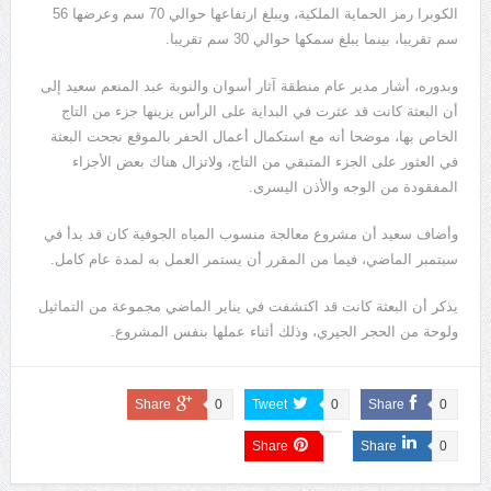
الكوبرا رمز الحماية الملكية، ويبلغ ارتفاعها حوالي 70 سم وعرضها 56
سم تقريبا، بينما يبلغ سمكها حوالي 30 سم تقريبا.
وبدوره، أشار مدير عام منطقة آثار أسوان والنوبة عبد المنعم سعيد إلى
أن البعثة كانت قد عثرت في البداية على الرأس يزينها جزء من التاج
الخاص بها، موضحا أنه مع استكمال أعمال الحفر بالموقع نجحت البعثة
في العثور على الجزء المتبقي من التاج، ولاتزال هناك بعض الأجزاء
المفقودة من الوجه والأذن اليسرى.
وأضاف سعيد أن مشروع معالجة منسوب المياه الجوفية كان قد بدأ في
سبتمبر الماضي، فيما من المقرر أن يستمر العمل به لمدة عام كامل.
يذكر أن البعثة كانت قد اكتشفت في يناير الماضي مجموعة من التماثيل
ولوحة من الحجر الجيري، وذلك أثناء عملها بنفس المشروع.
Share
0
Tweet
0
Share
0
Share
Share
0