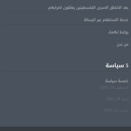
بعد الاتفاق الاسرى الفلسطينين يعلقون اضرابهم.
ترامب: مضيق هرمز سيفتح قريبًا أو ستواجه إيران ضربة
05 أغسطس
قاسية
خدمة الاستعلام عبر الرسالة
روابط تهمك
الرئيس السيسى يؤكد لرئيس وزراء اليونان تضامن مصر
05 أغسطس
من نحن
الكامل مع اليونان في مواجهة تداعيات حرائق الغابات
الرئيس السيسى يستقبل ملك البحرين فى مطار العلمين
05 أغسطس
5 سياسة
فى زيارة لتعزيز أواصر الأخوة الراسخة بين البلدين
الشقيقين
خمسة سياسة
أغسطس 25, 2023
مي سليم: سعيدة بالعودة الى الكوميديا
04 أغسطس
أبريل 28, 2023
مارس 31, 2023