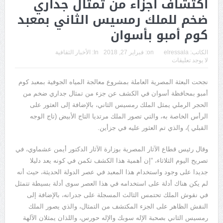
اكتشاف أجزاء من تمثال جداري
ضخم للملك رمسيس الثاني بمعبد
كوم أمبو بأسوان
الكاتب:
elressala
on:
فبراير 27, 2018
In:
الأخبار الثقافية
لا يوجد تعليقات
نجحت البعثة المصرية العاملة بمشروع معالجة المياه الجوفية بمعبد كوم
أمبو بمحافظة أسوان في الكشف عن جزء من تمثال جداري ضخم من
الحجر الرملي يمثل الملك رمسيس الثاني، بالإضافة إلى العثور على
الرأس الخاصة به، والتي تصور الملك مرتديا التاج الأبيض (تاج الوجه
القبلي )، والذي تم العثور عليه في جزأين.
وقال رئيس قطاع الآثار المصرية بوزارة الآثار الدكتور أيمن عشماوي، في
تصريح اليوم الثلاثاء، “إن أهمية هذا الكشف تكمن في كونه يعد دليلا
جديدا على وجود واستخدام هذا المعبد في عصر الدولة الحديثة، حيث أنه
لم يكن هناك أدلة على استخدامه في هذا العصر سوى أدلة بسيطة تتمثل
في نقوش الملك تحتمس الثالث المسجلة على جدرانه، بالإضافة إلى
النقش الظاهر على الجزء المكتشف من التمثال، والذي يصور الملك
رمسيس الثاني بصحبة الإله سوبك والإله حورس، واللذان يمثلان الآلهة