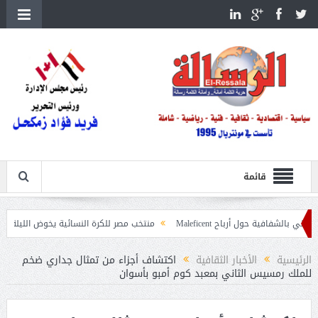
قائمة
ول أرباح Maleficent
منتخب مصر للكرة النسائية يخوض الليلة مباراة وداع أمم إ
عيات حرائق الغابات
الرئيسية
الأخبار الثقافية
اكتشاف أجزاء من تمثال جداري ضخم
للملك رمسيس الثاني بمعبد كوم أمبو بأسوان