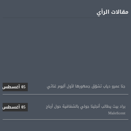
مقالات الرأي
جنا عمرو دياب تشوّق جمهورها لأول ألبوم غنائي
05 أغسطس
براد بيت يطالب أنجلينا جولي بالشفافية حول أرباح
05 أغسطس
Maleficent
منتخب مصر للكرة النسائية يخوض الليلة مباراة وداع أمم
05 أغسطس
إفريقيا أمام نيجيريا