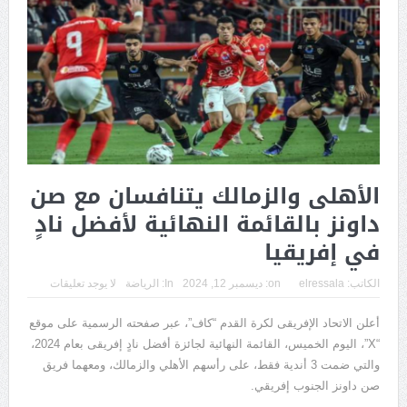
الأهلى والزمالك يتنافسان مع صن
داونز بالقائمة النهائية لأفضل نادٍ
في إفريقيا
الكاتب:
elressala
on:
ديسمبر 12, 2024
In:
الرياضة
لا يوجد تعليقات
أعلن الاتحاد الإفريقى لكرة القدم “كاف”، عبر صفحته الرسمية على موقع
“X”، اليوم الخميس، القائمة النهائية لجائزة أفضل نادٍ إفريقى بعام 2024،
والتي ضمت 3 أندية فقط، على رأسهم الأهلي والزمالك، ومعهما فريق
صن داونز الجنوب إفريقي.