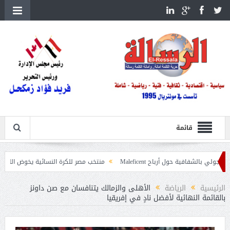
قائمة
ة حول أرباح Maleficent
منتخب مصر للكرة النسائية يخوض الليلة مباراة وداع أم
داعيات حرائق الغابات
الرئيسية
الرياضة
الأهلى والزمالك يتنافسان مع صن داونز
بالقائمة النهائية لأفضل نادٍ في إفريقيا