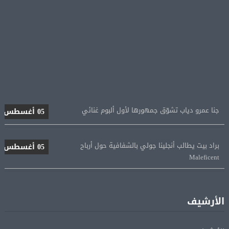
جنا عمرو دياب تشوّق جمهورها لأول ألبوم غنائي
05 أغسطس
براد بيت يطالب أنجلينا جولي بالشفافية حول أرباح
05 أغسطس
Maleficent
منتخب مصر للكرة النسائية يخوض الليلة مباراة وداع أمم
05 أغسطس
إفريقيا أمام نيجيريا
الأرشيف
استقبال جماهيرى حاشد لمحمد صلاح لدى وصوله إلى تركيا
05 أغسطس