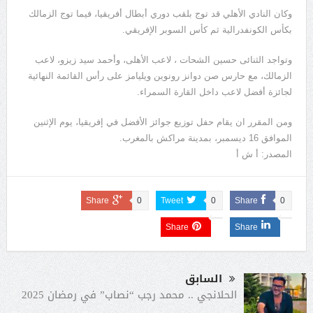
وكان النادي الأهلي قد توج بلقب دوري أبطال أفريقيا، فيما توج الزمالك
بكأس الكونفدرالية ثم كأس السوبر الإفريقي.
وتواجد الثنائى حسين الشحات ، لاعب الأهلى، وأحمد سيد زيزو، لاعب
الزمالك، مع حارس صن دوانز رونوين ويليامز على رأس القائمة النهائية
لجائزة أفضل لاعب داخل القارة السمراء.
ومن المقرر ان يقام حفل توزيع جوائز الأفضل في إفريقيا، يوم الإثنين
الموافق 16 ديسمبر، بمدينة مراكش بالمغرب.
المصدر: أ ش أ
Share
0
Tweet
0
Share
0
Share
Share
السابق
الحلانجي .. محمد رجب “نصاب” في رمضان 2025