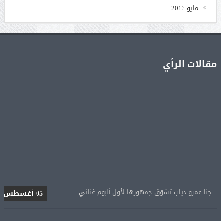
مايو 2013
مقالات الرأي
جنا عمرو دياب تشوّق جمهورها لأول ألبوم غنائي
05 أغسطس
براد بيت يطالب أنجلينا جولي بالشفافية حول أرباح
05 أغسطس