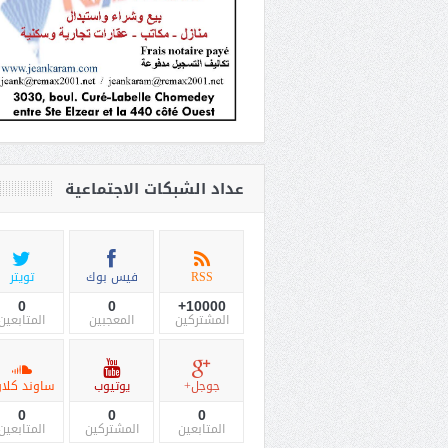
عداد الشبكات الاجتماعية
RSS
فيس بوك
تويتر
0
0
10000+
المشتركين
المعجبين
المتابعين
جوجل+
يوتيوب
ساوند كلاو
0
0
0
المتابعين
المشتركين
المتابعين