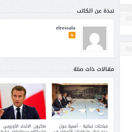
نبذة عن الكاتب
elressala
مقالات ذات صلة
مباحثات لبنانية – أممية حول
ماكرون: الاتحاد الأوروبى
دعم لبنان وتطورات الأوضاع فى
وشركاؤه سيواصلون زيادة