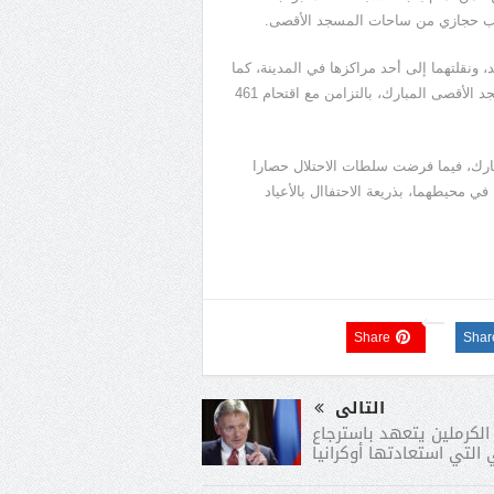
ونقلتهما إلى أحد مراكزها في المدينة، كما
تم اعتقال الشابين موسى غوشة، ورامي عبد السلام من داخل المسجد الأقصى المبارك، بالتزامن مع اقتحام 461
بارك، فيما فرضت سلطات الاحتلال حصارا
 محيطهما، بذريعة الاحتفاال بالأعياد
Share
Shar
التالى
الكرملين يتعهد باسترجاع
 التي استعادتها أوكرانيا