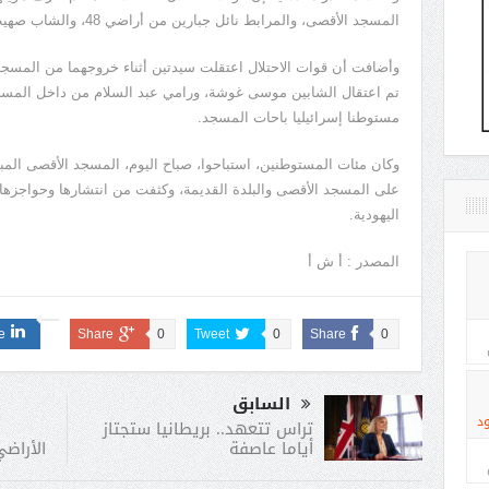
المسجد الأقصى، والمرابط نائل جبارين من أراضي 48، والشاب صهيب حجازي من ساحات المسجد الأقصى.
وأضافت أن قوات الاحتلال اعتقلت سيدتين أثناء خروجهما من المسجد، 
مستوطنا إسرائيليا باحات المسجد.
وكان مئات المستوطنين، استباحوا، صباح اليوم، المسجد الأقصى الم
على المسجد الأقصى والبلدة القديمة، وكثفت من انتشارها وحواجزها في
اليهودية.
المصدر : أ ش أ
e
Share
0
Tweet
0
Share
0
السابق
د
تراس تتعهد.. بريطانيا ستجتاز
الأراضي
أياما عاصفة