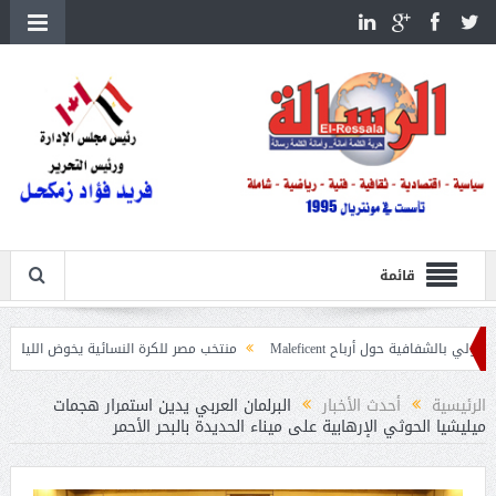
قائمة
ول أرباح Maleficent
منتخب مصر للكرة النسائية يخوض الليلة مباراة وداع أمم إ
عيات حرائق الغابات
الرئيسية
أحدث الأخبار
البرلمان العربي يدين استمرار هجمات
ميليشيا الحوثي الإرهابية على ميناء الحديدة بالبحر الأحمر