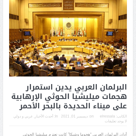
البرلمان العربي يدين استمرار
هجمات ميليشيا الحوثي الإرهابية
على ميناء الحديدة بالبحر الأحمر
الكاتب:
elressala
on:
ديسمبر 01, 2021
In:
أحدث الأخبار
,
عربي و دولي
لا يوجد تعليقات
أدان البرلمان العربي “هجوما وشيكا” كانت تعتزم ميليشيا الحوثي