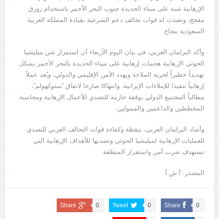
الإرهابية شنه على ميناء الحديدة جنوب البحر الأحمر باستخدام زورق
مفخخ، وتصدت له قوات تحالف دعم الشرعية بقيادة المملكة العربية
السعودية بنجاح.
وأكد البرلمان العربي، في بيان اليوم الأربعاء أن استمرار شن ميليشيا
الحوثي الإرهابية هجمات إرهابية على ميناء الحديدة بالبحر الأحمر يشكل
تهديداً خطيراً لحرية الملاحة ويهدد الأمن الإقليمي والدولي، ويُعد عملاً
إرهابياً تنفيذا للإملاءات الإيرانية، وانتهاكا صارخا لاتفاق “ستوكهولم”،
مطالباً المجتمع الدولي بوقفة حازمة للتصدي للأعمال الإرهابية ومحاسبة
المخططين والداعمين والممولين.
وأشاد البرلمان العربي، بيقظة وكفاءة قوات التحالف العربي للتصدي
للعمليات الإرهابية لميليشيا الحوثي وتصديها للأهداف الإرهابية التي
تستهدف ضرب أمن واستقرار المنطقة.
المصدر: أ ش أ
Share
0
Tweet
0
Share
0