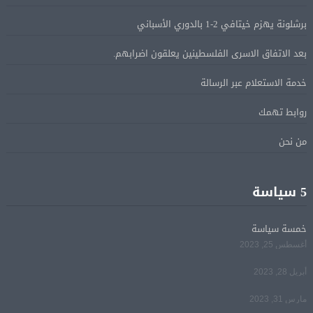
البيان الختامى لاجتماع عمّان الوزارى يدين الإجراءات
05 أغسطس
برشلونة يهزم خيتافي 2-1 بالدوري الأسباني
الإسرائيلية بالقدس.. ويطلق تحركا دوليا لوقفها
بعد الاتفاق الاسرى الفلسطينين يعلقون اضرابهم.
ترامب: مضيق هرمز سيفتح قريبًا أو ستواجه إيران ضربة
05 أغسطس
خدمة الاستعلام عبر الرسالة
قاسية
روابط تهمك
الرئيس السيسى يؤكد لرئيس وزراء اليونان تضامن مصر
05 أغسطس
من نحن
الكامل مع اليونان في مواجهة تداعيات حرائق الغابات
الرئيس السيسى يستقبل ملك البحرين فى مطار العلمين
5 سياسة
05 أغسطس
فى زيارة لتعزيز أواصر الأخوة الراسخة بين البلدين
الشقيقين
خمسة سياسة
أغسطس 25, 2023
مي سليم: سعيدة بالعودة الى الكوميديا
04 أغسطس
أبريل 28, 2023
مارس 31, 2023