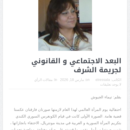
البعد الاجتماعي و القانوني
لجريمة الشرف
الكاتب:
elressala
on:
مارس 18, 2026
In:
مقالات الرأي
لا يوجد تعليقات
بقلم: تيماء الجيوش
احتفالية يوم المرأة العالمي لهذا العام لازمتها صورتان فارقتان عكستا
قضية هامة. الصورة الأولى كانت في قيام الكونغرس السوري الكندي
بتكريم المرأة السورية و العربية في مدينة مونتريال، الاحتفاء بانجازاتها ،
تثمين صوتها و رأيها ، تقدير ما قدمته على صعُدٍ مختلفة، مواجهة تحديات