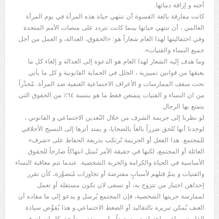
أخته و إراقة دمائها.
كانت مفارقة بالغة القسوة أن تنتهي حياة هذه المرأة في يوم المرأة
العالمي ، أن تنتهي حياتها بينما كانت تتردد على منصات الأمم المتحدة
وفي احتفاليتها لهذا العام شعاراً هو: «الحقوق، العدالة، و العمل من أجل
جميع النساء والفتيات».
وما هدف إليه الشعار لهذا العام هو الدعوة إلى العدالة و إلغاء كل ما
يعيقها من قوانين تمييزية ، الخلل في الحماية القانونية و كل ما يأتي
تحت سقف الممارسات و الأعراف الاجتماعية العنفية ضد المرأة. مُحذّراً
من ان النساء و الفتيات يتمتعن فقط ما هو بنسبة ٦٤٪؜ من الحقوق التي
يتمتع بها الرجال.
لو نظرنا إلى جريمة الشرف من خلال البُعدين الاجتماعي و القانوني ،
لوجدنا أنها تُلحق ضرراً بالغاً بالضحايا، و يمتد أثرها إلى النسيج الأخلاقي
للمجتمع. هذا الفعل أو الجريمة تُرتكب بذريعة الحفاظ على «شرف»
العائلة أو المجتمع، لكنها في حقيقة الأمر تُمثل انتهاكاً صارخاً للحقوق
الأساسية في الحياة والكرامة والحرية الشخصية. عندما تتم معاقبة النساء
والفتيات و يتمّ قتلهم لأسبابٍ مفترضة أو تجاوزات مُتصوَّرة، كأن تقرر
إحداهن اختيار من تتزوج به، أو تسعى لان تكون مستقلة أو تعمل
لممارسة حريتها الشخصية، فإن المجتمع يُرسل و يدعو إلى ما مفاده أن
العنف يُمكن تبريره بالتقاليد أو الضغط الاجتماعي.و هذا يُقوِّض سيادة
القانون و يلقي باحترام دوره بعيداً، بل و يهدم مبدأ حق كل إنسان في