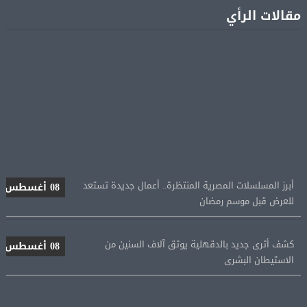
مقالات الرأي
أبرز المسلسلات المصرية المنتظرة.. أعمال جديدة تستعد
08 أغسطس
للعرض قبل موسم رمضان
كشف أثرى جديد بالدقهلية يوثق آلاف السنين من
08 أغسطس
الاستيطان البشرى
اتحاد الكرة يطلب استضافة أمم إفريقيا تحت 23 عامًا
08 أغسطس
المؤهلة لأولمبياد 2028