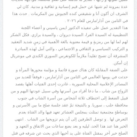
عدة بمرونة لم تثنيها عن حمل قيم إنسانية و ثقافية و مدنية. كان لي
الشرف ان أكون أنا و شقيقتي كنده الجيوش بين المكرمات . حدث هذا
في الثامن من آذار/مارس للعام ٢٠٢٦ .
هذا التقدير عمل على تنفيذه الدكتور ايمن ياسيني و أعضاء اللجنة
التنظيمية له السيدة الفرا، السيدة ديروان ، والسيدة برازي. فكل الشكر
لهم لما لها من رمزيةٍ و قيمة معنوية بالغة الأهمية في زمنٍ شديد التعقيد
و التركيب السياسي و الثقافي و الاجتماعي ، والتي آمل لهذه المبادرة
المشرقة أن تصبح تقليداً ملازماً للكونغرس السوري الكندي في مونتريال
إن أمكن.
على الضفة المقابلة كان هناك صورة قاتمةً و مؤلمة محورها المرأة و
حدثت في يومها العالمي في الثامن من آذار/مارس ، فوفقاً للعديد من
المصادر الإعلامية المحلية السورية ، غادرت إحدى الفتيات أهلها بقصد
الزواج من شاب ، ما دعا أفراد من أسرتها وفي سبيل عودتها اليهم و من
قبيل الضغط إلى اختطاف ثلاثة أشخاص من أسرة الشاب في جنوب
محافظة حلب ، سوريا. و بالنتيجة تمّ عقد جلسة صلح ما بين الأسرتين و
بوساطةٍ مجتمعية تمثلت بمجلس العشائر تعهد فيها والد الفتاة بعدم
التعرض لها . و توصل الطرفين إلى أن يتم تزويجها من الشاب . انتهى
الخبر هنا عند هذا الحد، ليليه و بعد بضع ساعات من الاتفاق و التعهد و
الصلح خبر آخر بمقتل الفتاة على يد أخيها الذي بحث عن شرفه في قتل