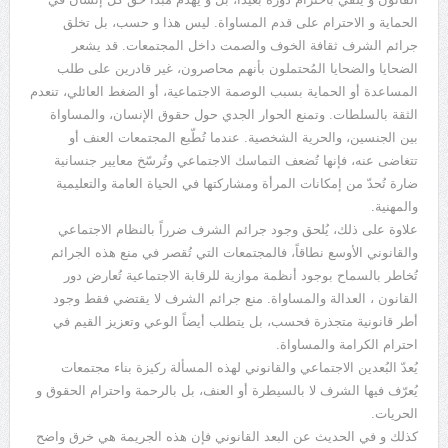
الحماية و الاحترام على قدم المساواة. ليس هذا و حسب، بل تخلق
جرائم الشرف ثقافة الخوف والصمت داخل المجتمعات. قد يشعر
الضحايا والضحايا المُحتملون بأنهم محاصرون، غير قادرين على طلب
المساعدة أو الحماية بسبب الوصمة الاجتماعية، أو الضغط العائلي، تنعدم
الثقة بالسلطات. وتمنع الحوار الجدي حول حقوق الإنسان، والمساواة
بين الجنسين، والحرية الشخصية. عندما تُطّبع المجتمعات العنف أو
تتغاضى عنه، فإنها تُضعف التماسك الاجتماعي وتُرسّخ معايير جنسانية
ضارة تُحدّ من إمكانات المرأة ومشاركتها في الحياة العامة والتعليمية
والمهنية.
علاوة على ذلك، يُلحق وجود جرائم الشرف ضرراً بالنظام الاجتماعي
والقانوني الأوسع نطاقاً، فالمجتمعات التي تُقصر في منع هذه الجرائم
تُخاطر بالسماح بوجود أنظمة موازية للرقابة الاجتماعية تُعارض دور
القانون ، العدالة والمساواة. منع جرائم الشرف لا يقتضي فقط وجود
أطر قانونية متجذرة فحسب، بل يتطلب أيضاً الوعي وتعزيز القيم في
احترام الكرامة والمساواة.
يُعدّ البُعدين الاجتماعي والقانوني لهذه المسألة ركيزة بناء مجتمعات
يُعرّف فيها الشرف لا بالسيطرة أو العنف، بل بالرحمة واحترام الحقوق و
الحريات.
كذلك و في الحديث عن البعد القانوني فإن هذه الجريمة هي خرق واضح