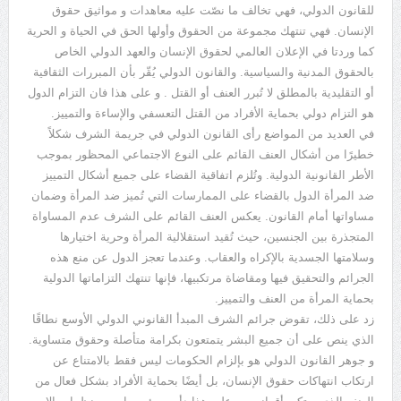
للقانون الدولي، فهي تخالف ما نصّت عليه معاهدات و مواثيق حقوق
الإنسان. فهي تنتهك مجموعة من الحقوق وأولها الحق في الحياة و الحرية
كما وردتا في الإعلان العالمي لحقوق الإنسان والعهد الدولي الخاص
بالحقوق المدنية والسياسية. والقانون الدولي يُقّر بأن المبررات الثقافية
أو التقليدية بالمطلق لا تُبرر العنف أو القتل . و على هذا فان التزام الدول
هو التزام دولي بحماية الأفراد من القتل التعسفي والإساءة والتمييز.
في العديد من المواضع رأى القانون الدولي في جريمة الشرف شكلاً
خطيرًا من أشكال العنف القائم على النوع الاجتماعي المحظور بموجب
الأطر القانونية الدولية. وتُلزم اتفاقية القضاء على جميع أشكال التمييز
ضد المرأة الدول بالقضاء على الممارسات التي تُميز ضد المرأة وضمان
مساواتها أمام القانون. يعكس العنف القائم على الشرف عدم المساواة
المتجذرة بين الجنسين، حيث تُقيد استقلالية المرأة وحرية اختيارها
وسلامتها الجسدية بالإكراه والعقاب. وعندما تعجز الدول عن منع هذه
الجرائم والتحقيق فيها ومقاضاة مرتكبيها، فإنها تنتهك التزاماتها الدولية
بحماية المرأة من العنف والتمييز.
زد على ذلك، تقوض جرائم الشرف المبدأ القانوني الدولي الأوسع نطاقًا
الذي ينص على أن جميع البشر يتمتعون بكرامة متأصلة وحقوق متساوية.
و جوهر القانون الدولي هو بإلزام الحكومات ليس فقط بالامتناع عن
ارتكاب انتهاكات حقوق الإنسان، بل أيضًا بحماية الأفراد بشكل فعال من