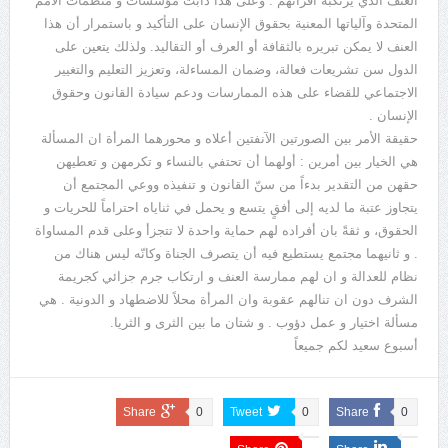
العنف الذي يرتكبه أقرانهم . وعلى هذا دأبت مؤسسات و منظمات الامم
المتحدة وآلياتها المعنية بحقوق الإنسان على التأكيد و باستمرار أن هذا
العنف لا يمكن تبريره بالثقافة أو العرف أو التقاليد. ولذلك يتعين على
الدول سن تشريعات فعالة، وضمان المساءلة، وتعزيز التعليم والتغيير
الاجتماعي للقضاء على هذه الممارسات ودعم سيادة القانون وحقوق
الإنسان .
حقيقة الأمر بين الصورتين الآنفتين أعلاه و محورهما المرأة ان المسألة
هي الخيار بين أمرين : أولهما أن تحتفي بالنساء و تكرمهن و تعطيهن
حقهن من التقدير بدءاً من سنّ القانون و تنفيذه ووعي المجتمع أن
يتجاوز عتبة ما لديه إلى أفقٍ يتسع و يحمل في ثناياه احتراماً للحريات و
الحقوق، و ثقةً بان أفراده لهم حماية واحدة لا تتجزأ وعلى قدم المساواة
. و ثانيهما مجتمع يستطيع فيه أن يتصرف الجناة وكانّه ليس هناك من
نظام للعدالة و ان لهم ممارسة العنف و ارتكاب جرم جزائي كجريمة
الشرف دون ان تنالهم عقوبة وان المرأة محلاً للاضطهاد و الدونية . هي
مسألة اختيار و عمل دؤوب . و شتان ما بين الثرى و الثريا.
أسبوع سعيد لكم جميعاً
Share
0
Tweet
0
Share
0