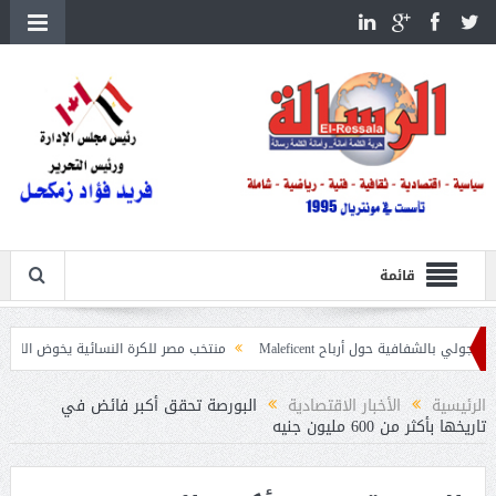
قائمة
ية حول أرباح Maleficent
منتخب مصر للكرة النسائية يخوض الليلة مباراة وداع أم
تداعيات حرائق الغابات
الرئيسية
الأخبار الاقتصادية
البورصة تحقق أكبر فائض في
تاريخها بأكثر من 600 مليون جنيه