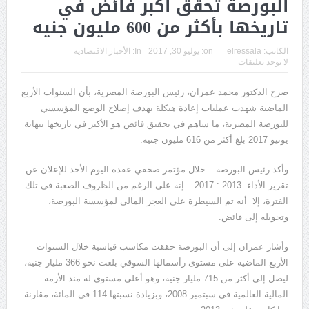
البورصة تحقق أكبر فائض في
تاريخها بأكثر من 600 مليون جنيه
الكاتب:
elressala
on:
يوليو 30, 2017
In:
الأخبار الاقتصادية
لا يوجد تعليقات
صرح الدكتور محمد عمران، رئيس البورصة المصرية، بأن السنوات الأربع
الماضية شهدت عمليات إعادة هيكلة بهدف إصلاح الوضع المؤسسي
للبورصة المصرية، ما ساهم في تحقيق فائض هو الأكبر في تاريخها بنهاية
يونيو 2017 بلغ أكثر من 616 مليون جنيه.
وأكد رئيس البورصة – خلال مؤتمر صحفي عقده اليوم الأحد للإعلان عن
تقرير الأداء 2013 : 2017 – إنه على الرغم من الظروف الصعبة في تلك
الفترة، إلا أنه تم السيطرة على العجز المالي لمؤسسة البورصة،
وتحويله إلى فائض.
وأشار عمران إلى أن البورصة حققت مكاسب قياسية خلال السنوات
الأربع الماضية على مستوى رأسمالها السوقي بلغت نحو 366 مليار جنيه،
ليصل إلى أكثر من 715 مليار جنيه، وهو أعلى مستوى له منذ الأزمة
المالية العالمية في سبتمبر 2008، وبزيادة نسبتها 114 في المائة، مقارنة