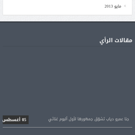
مايو 2013
مقالات الرأي
جنا عمرو دياب تشوّق جمهورها لأول ألبوم غنائي
05 أغسطس
براد بيت يطالب أنجلينا جولي بالشفافية حول أرباح
05 أغسطس