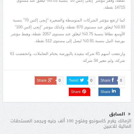
نقطة، وقفز مؤشر “إيجى إكس 20” بنسبة 0.03% ليغلق عند مستوى
14715 نقطة.
كما ارتفع مؤشر الشركات المتوسطة والصغيرة “إيجى إكس 70” بنسبة
0.93% ليغلق عند مستوى 870 نقطة، وكذلك مؤشر “إيجى إكس 100”
الأوسع نطاقا بنسبة 0.75% ليغلق عند مستوى 2057 نقطة، وهبط مؤشر
بورصة النيل بنسبة 0.91% ليصل إلى مستوى 512 نقطة.
وارتفعت أسهم 81 شركة مقيدة بالبورصة بختام التعاملات، وانخفضت 61
شركة، ولم تتغير 34 شركة.
Share
0
Tweet
0
Share
0
Share
Share
السابق
الزمالك يغرم كاسونجو وفتوح 100 ألف جنيه ويجمد المستحقات
المالية للاعبين