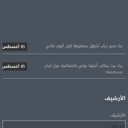
جنا عمرو دياب تشوّق جمهورها لأول ألبوم غنائي
05 أغسطس
براد بيت يطالب أنجلينا جولي بالشفافية حول أرباح
05 أغسطس
Maleficent
منتخب مصر للكرة النسائية يخوض الليلة مباراة وداع أمم
05 أغسطس
إفريقيا أمام نيجيريا
الأرشيف
استقبال جماهيرى حاشد لمحمد صلاح لدى وصوله إلى تركيا
05 أغسطس
لإتمام انتقاله إلى طرابزون سبور
الأرشيف