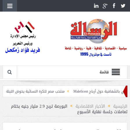
قائمة
ل أرباح Maleficent
منتخب مصر للكرة النسائية يخوض الليلة مباراة وداع أمم إف
يات حرائق الغابات
الرئيسية
الأخبار الاقتصادية
البورصة تربح 2.9 مليار جنيه بختام
تعاملات جلسة نهاية الأسبوع