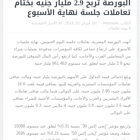
البورصة تربح 2.9 مليار جنيه بختام
تعاملات جلسة نهاية الأسبوع
الكاتب:
elressala
on:
فبراير 01, 2018
In:
الأخبار الاقتصادية
لا يوجد تعليقات
أنهت البورصة المصرية، تعاملات جلسة اليوم الخميس، نهاية جلسات
الأسبوع، على ارتفاع جماعى لكافة المؤشرات، مدفوعة بعمليات شراء
من المتعاملين العرب والأجانب، كما ارتفع رأس المال السوقى للبورصة
بنحو 2.9 مليار جنيه ليغلق عند مستوى 861.463 مليار جنيه.
وبلغ إجمالى قيمة التداول على الأسهم بالبورصة مليار جنيه، ومالت صافى
تعاملات المؤسسات المصرية والعربية للبيع، بصافى قيمة بلغت 16.6
مليون جنيه، 2.95 مليون جنيه، على التوالى، فيما مالت صافى تعاملات
الأفراد المصريين والعرب والأجانب والمؤسسات الأجنبية للشراء بصافى
قيمة 2.5 مليون جنيه، 3.8 مليون جنيه، 4 ملايين جنيه، 9.3 مليون جنيه،
على التوالى.
وارتفع مؤشر “إيجى إكس 30” بنسبة 0.31% ليغلق عند مستوى 15088
نقطة، وصعد مؤشر “إيجى إكس 50” بنسبة 0.21% عند مستوى 2695