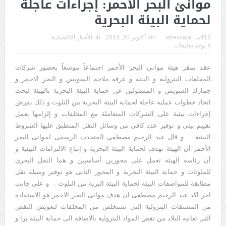
موانئ البحر الأحمر: إجراءات عاجلة
لحماية البيئة البحرية
الكاتب:
elressala
on:
أكتوبر 20, 2014
In:
الأخبار الاقتصادية
لا يوجد تعليقات
عقد بمقر هيئة موانى البحر الأحمر اجتماعاً موسعاً بحضور شركات
المخلفات البترولية و البيئة و غرفة ملاحة السويس و البحر الاحمر و
جمارك السويس و المسئولين عن حماية البيئة البحرية بالهيئة لبحث
اتخاذ خطوات عملية عاجلة لحماية البيئة البحرية من التلوث و ذلك بفرض
إجراءات بيئية على الشركات المتعاملة مع المخلفات و إلزامها بعمل
تقييم بيئى و توفير عدد كافى من وسائل النقل المنطبق عليها الشروط
البيئية . و قال عبد الرحيم مصطفى المتحدث الرسمى لموانى البحر
الأحمر أن الهيئة تهدف لحماية البيئة البحرية و إتباع الالتزامات البيئية و
أن رئاسة الهيئة تعمل على محورين أساسيين و هما النقل البحرى
للملوثات و حماية البيئة البحرية و المحور الثانى هو توفير وسيلة نقل
مطابقة للمواصفات البيئة لحماية البيئة البرية من التلوث . و على جانب
اخر اكد عبد الرحيم مصطفى ان هدف موانى البحر الاحمر هو الاستفادة
من المشتقات البترولية التى تستخلص من المخلفات لتعويض النقص
التى تعانيه البلاد من نقص المواد البترولية بالاضافة الى حماية البيئة برا و