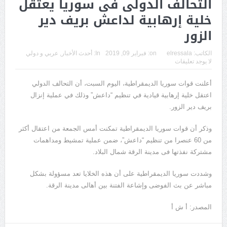
التحالف الدولى فى سوريا يعتقل
خلية إرهابية لداعش بريف دير
الزور
الكاتب:
elressala
on:
فبراير 09, 2019
In:
أحدث الأخبار
,
عربي و دولي
لا يوجد تعليقات
أعلنت قوات سوريا الديمقراطية، اليوم السبت، أن التحالف الدولي
اعتقل خلية إرهابية قيادية في تنظيم “داعش” وذلك في عملية إنزال
بريف دير الزور.
وذكر أن قوات سوريا الديمقراطية تمكنت أمس الجمعة من اعتقال أكثر
من 60 عنصرا من تنظيم “داعش”، ضمن عملية تمشيط ومداهمات
مشتركة نفذتها فى مدينة الرقة شمال البلاد.
وشددت سوريا الديمقراطية على أن هذه الخلايا تعد مسؤولة بشكل
مباشر عن بث الفوضى وإشاعة الفتنة بين أهالى مدينة الرقة.
المصدر: أ ش أ