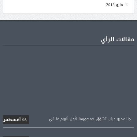
مايو 2013
مقالات الرأي
جنا عمرو دياب تشوّق جمهورها لأول ألبوم غنائي
05 أغسطس
براد بيت يطالب أنجلينا جولي بالشفافية حول أرباح
05 أغسطس