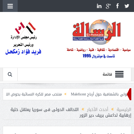
قائمة
ة حول أرباح Maleficent
منتخب مصر للكرة النسائية يخوض الليلة مباراة وداع أم
تداعيات حرائق الغابات
الرئيسية
أحدث الأخبار
التحالف الدولى فى سوريا يعتقل خلية
إرهابية لداعش بريف دير الزور