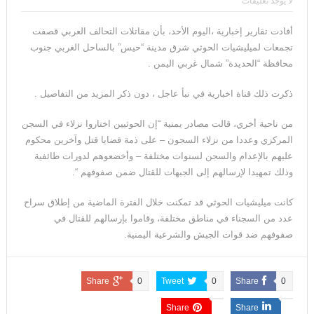
لا يوجد تعليقات
أفادت تقارير إخبارية ،اليوم الأحد، بأن مقاتلات التحالف العربي قصفت
تجمعات لميليشيات الحوثي شرق مدينة “حيس” بالساحل الغربي جنوب
محافظة “الحديدة” شمال غربي اليمن .
ذكرت ذلك قناة اخبارية في نبأ عاجل ، دون ذكر المزيد من التفاصيل .
من ناحية أخري، قالت مصادر يمنية “إن الحوثيين اختاروا نزلاء في السجن
المركزي وعددا من نزلاء السجون – على ذمة قضايا قتل وآخرين محكوم
عليهم بالإعدام والسجن لسنوات مختلفة – وأخضعوهم لدورات طائفية
وذلك تمهيدا لإرسالهم إلى الجبهات للقتال ضمن صفوفهم “.
كانت ميليشيات الحوثي قد تمكنت خلال الفترة الماضية من إطلاق سراح
عدد من السجناء في مناطق مختلفة، وقاموا بإرسالهم للقتال في
صفوفهم ضد قوات الجيش والشرعية اليمنية.
Share
0
Tweet
0
Share
0
Share
Share