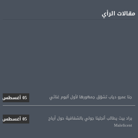
مقالات الرأي
جنا عمرو دياب تشوّق جمهورها لأول ألبوم غنائي
05 أغسطس
براد بيت يطالب أنجلينا جولي بالشفافية حول أرباح
05 أغسطس
Maleficent