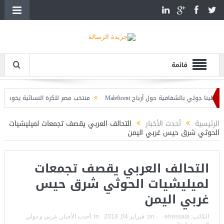
قائمة
ي بالشفافية حول أرباح Maleficent
منتخب مصر للكرة النسائية يخوض الليلة مباراة
مواجهة تداعيات حرائق الغابات
الرئيسية
أحدث الأخبار
التحالف العربي يقصف تجمعات لميليشيات
الحوثي شرق حيس غربي اليمن
التحالف العربي يقصف تجمعات
لميليشيات الحوثي شرق حيس
غربي اليمن
الكاتب:
elressala
on:
فبراير 04, 2018
In:
أحدث الأخبار
,
عربي و دولي