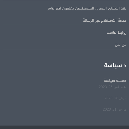
الإسرائيلية بالقدس.. ويطلق تحركا دوليا لوقفها
بعد الاتفاق الاسرى الفلسطينين يعلقون اضرابهم.
خدمة الاستعلام عبر الرسالة
ترامب: مضيق هرمز سيفتح قريبًا أو ستواجه إيران ضربة
05 أغسطس
قاسية
روابط تهمك
من نحن
الرئيس السيسى يؤكد لرئيس وزراء اليونان تضامن مصر
05 أغسطس
الكامل مع اليونان في مواجهة تداعيات حرائق الغابات
5 سياسة
الرئيس السيسى يستقبل ملك البحرين فى مطار العلمين
05 أغسطس
فى زيارة لتعزيز أواصر الأخوة الراسخة بين البلدين
خمسة سياسة
الشقيقين
أغسطس 25, 2023
أبريل 28, 2023
مي سليم: سعيدة بالعودة الى الكوميديا
04 أغسطس
مارس 31, 2023