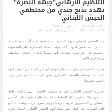
التنظيم الارهابي”جبهة النصرة”
تهدد بذبح جندي من مختطفي
الجيش اللبناني
الكاتب:
elressala
on:
أكتوبر 26, 2014
In:
أحدث الأخبار
,
الأخبــــار
,
عربي و دولي
لا يوجد تعليقات
هدد التنظيم الارهابي جبهة النصرة بأنه سيقوم بذبح أحد جنود الجيش
اللبناني المختطفين لديها إذا لم يوقف حملته العسكرية على المجموعة
المسلحة في طرابلس، وهددت بأنها ستبدأ بإعدام الجندي المختطف
صباح اليوم الأحد.
وحذرت النصرة في بيان نشر على موقع التواصل الاجتماعي “تويتر” اليوم
الأحد مما وصفته بالتصعيد العسكري بحق أهل السنة في طرابلس ،
(حسب تعبيرها).
وطالبت الجيش اللبناني بفك ما وصفته بالحصار عنهم والبدء بالحل
السلمي، وإلا ستقوم خلال الساعات القادمة بالبدء بإنهاء ملف الأسرى
العسكريين المحتجزين لديهم تدريجيا كونهم أسرى حرب، وعندها ستدفع
كافة الطوائف في لبنان ثمن مشاركتهم للجيش اللبناني العميل لحزب