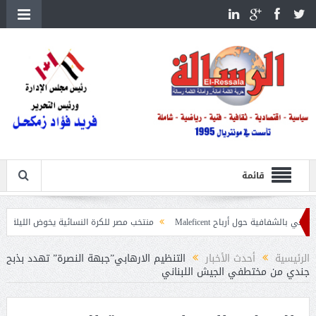
قائمة
ل أرباح Maleficent
منتخب مصر للكرة النسائية يخوض الليلة مباراة وداع أمم إف
يات حرائق الغابات
الرئيسية
أحدث الأخبار
التنظيم الارهابي”جبهة النصرة” تهدد بذبح
جندي من مختطفي الجيش اللبناني