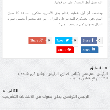
الله بقتل أهل السنة”. على حد قولها.
وكشفت أن أول عملية إعدام بحق الأسرى ستكون الساعة 10 صباح
اليوم بحق العسكري المدعو علي البزال .. ووزعت منشوراً يتضمن صورة
للبزال بعنوان “من سيدفع الثمن “.
Share
0
Tweet
0
Share
0
Share
Share
السابق
الرئيس السيسي يتلقى تعازي الرئيس البشير فى شهداء
الهجوم الإرهابي بسيناء
التالى
الرئيس التونسي يدلي بصوته في الانتخابات التشريعية