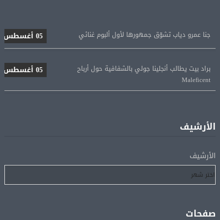
جنا عمرو دياب تشوّق جمهورها لأول ألبوم غنائي
05 أغسطس
براد بيت يطالب أنجلينا جولي بالشفافية حول أرباح
05 أغسطس
Maleficent
منتخب مصر للكرة النسائية يخوض الليلة مباراة وداع أمم
05 أغسطس
إفريقيا أمام نيجيريا
الأرشيف
استقبال جماهيرى حاشد لمحمد صلاح لدى وصوله إلى تركيا
05 أغسطس
لإتمام انتقاله إلى طرابزون سبور
الأرشيف
رسميًا.. انطلاق الدورى الممتاز 21 أغسطس.. وقمة الزمالك
05 أغسطس
والأهلى 11 أكتوبر
صفحات