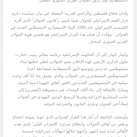
الاستيطانية على أرض الجولان العربي السوري المحتل.
وأدان قطاع فلسطين والأراضي العربية المحتلة، في بيان بمناسبة ذكرى
قرار الضم الإسرائيلي للجولان فيما سُمي بـ”قانون الجولان” الذي أقره
الكنيست الإسرائيلي عام 1981، البناء الاستعماري الاستيطاني الجديد في
الجولان.. مؤكدة أن هدف هذا القرار الإسرائيلي هو طمس هوية الجولان
العربي السوري المحتل.
وأشار البيان إلى أن الحكومة الإسرائيلية برئاسة نفتالي بينيت اختارت
حلول الذكرى الأربعين لهذا الإعلان بضم الجولان، لتعلن خطتها لبناء
مستوطنتين جديدتين وتوسيع البؤر الاستيطانية لمضاعفة أعداد
المستوطنين المستعمرين في الجولان، والذي يشمل بناء 12 ألف وحدة
سكنية في المستوطنتين الجديدتين اللتين أطلق عليهما اسما (اسيف
ومتار)، بالإضافة إلى بناء آلاف الوحدات في مستوطنة (كتسرين) إلى
جانب المشاريع الزراعية وغيرها لترسيخ الوجود اليهودي في الجولان
إمعاناً في العدوان وتحدي القانون والشرعية الدولية.
وأوضحت الجامعة أن آثار هذا القرار العدواني الذي جوبه بموجة احتجاج
ورفض من أهالي الجولان، وانطلاق شرارة “الإضراب الكبير” الذي نفذه
الأهالي لمدة ستة أشهر، واجهوا خلالها انتهاكات إسرائيلية جسيمة