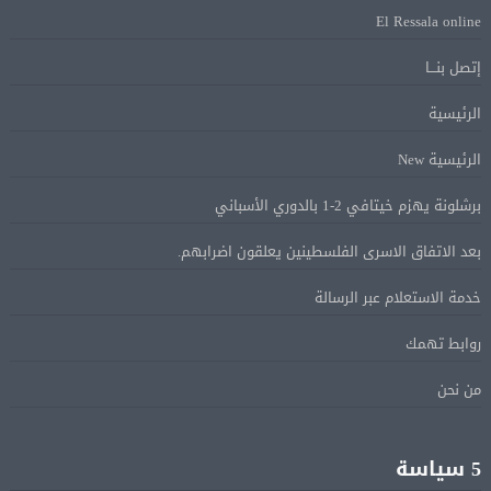
El Ressala online
ماكرون: الاتحاد الأوروبى وشركاؤه سيواصلون زيادة الضغط
05 أغسطس
إتصل بنـــا
على روسيا لوقف الحرب بأوكرانيا
الرئيسية
البيان الختامى لاجتماع عمّان الوزارى يدين الإجراءات
الرئيسية New
05 أغسطس
الإسرائيلية بالقدس.. ويطلق تحركا دوليا لوقفها
برشلونة يهزم خيتافي 2-1 بالدوري الأسباني
بعد الاتفاق الاسرى الفلسطينين يعلقون اضرابهم.
ترامب: مضيق هرمز سيفتح قريبًا أو ستواجه إيران ضربة
05 أغسطس
قاسية
خدمة الاستعلام عبر الرسالة
روابط تهمك
الرئيس السيسى يؤكد لرئيس وزراء اليونان تضامن مصر
05 أغسطس
الكامل مع اليونان في مواجهة تداعيات حرائق الغابات
من نحن
الرئيس السيسى يستقبل ملك البحرين فى مطار العلمين
05 أغسطس
5 سياسة
فى زيارة لتعزيز أواصر الأخوة الراسخة بين البلدين