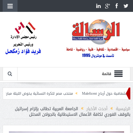
قائمة
Maleficent
منتخب مصر للكرة النسائية يخوض الليلة مباراة وداع أمم إفريقيا أ
ائق الغابات
الرئيسية
أحدث الأخبار
الجامعة العربية تطالب بإلزام إسرائيل
بالوقف الفوري لكافة الأعمال الاستيطانية بالجولان المحتل