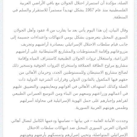
الصلة، مؤكدة أن استمرار احتلال الجولان مع باقي الأراضي العربية
الفلسطينية منذ عام 1967 يشكل تهديداً مستمراً للاستقرار والسلم في
المنطقة.
وقال البيان، إن هذا اليوم يأتي بعد ما يقارب من 4 عقود وأهل الجولان
السوري المحتل يتعرضون بشكل يومي لانتهاكات واعتداءات جسيمة إلى
جانب قيام سلطات الاحتلال الإسرائيلي بمصادرة أراضيهم وتجريف
مزروعاتهم وإقامة المستوطنات والمشاريع الاستيطانية على أراضيهم
الزراعية، واستغلال ثروات الجولان الطبيعية كاستنزاف المياه وإقامة
مشاريع مراوح الطاقة العملاقة واستخراج الثروات الجوفية وتسخير ذلك
لصالح مشاريع الاستيطان وللمستوطنين الجدد، وحرمان الأهالي من
حقهم فيها المكفول بالقانون الدولي وقرارات الشرعية الدولية ذات
الصلة وكذلك استهداف الأهالي في أقواتهم ومعايشهم، والتضييق عليهم
في أعمالهم وزراعتهم ومنعهم من البناء ومن التوسع العمراني الطبيعي
لقراهم وإجبارهم على حمل الهوية الإسرائيلية في محاولة أسرلتهم
وطمس هويتهم العربية السورية.
وجددت الأمانة العامة – في بيانها – تضامنها ودعمها الكامل لنضال أهالي
الجولان العربي السوري المحتل ضد انتهاكات سلطات الاحتلال
الإسرائيلي المتواصلة، وتحيي إصرارهم وتمسكهم بأرضهم وهويتهم