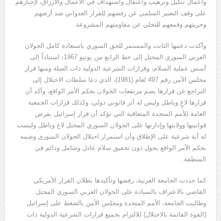
وأعمال تنكيل وترهيب واعتقال واستهداف في الأعمال والأرزاق، لإجبارهم
على وقف التعبير السلمي عن رفضهم للقرار العدواني ضد أرضهم
وحريتهم وقمعهم للتخلي عن مقاومتهم المشروعة.
وأكدت دعمها الثابت والمستمر للحق السوري باستعادة كامل الجولان
العربي السوري المحتل إلى خط الرابع من يونيو 1967، استناداً إلى
أسس عملية السلام، وقرارات الشرعية الدولية ذات الصلة ومنها قرار
مجلس الأمن رقم 497 لعام (1981)، الذي دعا سلطات الاحتلال إلى
التراجع عن قرارها بضم مرتفعات الجولان بحكم الأمر الواقع، وأكد أن
قرارها لاغٍ وباطل وليس له أثر قانوني دولي، وكذلك قرارات الجمعية
العامة للأمم المتحدة المتعاقبة التي تؤكد أن قرار إسرائيل بفرض
قوانينها وولايتها وإدارتها على الجولان السوري المحتل لاغ وباطل وليست
له أية شرعية على الإطلاق وأن استمرار احتلال الجولان السوري وضمه
بحكم الأمر الواقع يحول دون تحقيق سلام عادل وشامل ودائم في
المنطقة.
كما جددت الجامعة العربية، رفضها وتأكيدها بطلان القرار الأمريكي
القاضي بالاعتراف بالسيادة على الجولان العربي السوري المحتل.
وطالبت الجامعة، الأمم المتحدة ومجلس الأمن بالضغط على إسرائيل
(القوة القائمة بالاحتلال) للالتزام بجميع قرارات الشرعية الدولية ذات