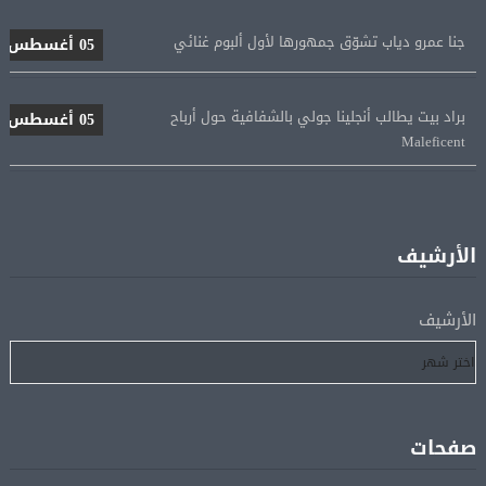
جنا عمرو دياب تشوّق جمهورها لأول ألبوم غنائي
05 أغسطس
براد بيت يطالب أنجلينا جولي بالشفافية حول أرباح
05 أغسطس
Maleficent
منتخب مصر للكرة النسائية يخوض الليلة مباراة وداع أمم
05 أغسطس
إفريقيا أمام نيجيريا
الأرشيف
استقبال جماهيرى حاشد لمحمد صلاح لدى وصوله إلى تركيا
05 أغسطس
لإتمام انتقاله إلى طرابزون سبور
الأرشيف
رسميًا.. انطلاق الدورى الممتاز 21 أغسطس.. وقمة الزمالك
05 أغسطس
والأهلى 11 أكتوبر
صفحات
مباحثات لبنانية – أممية حول دعم لبنان وتطورات الأوضاع
05 أغسطس
فى المنطقة