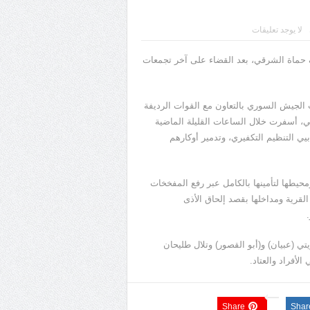
لا يوجد تعليقات
حماة الشرقي، بعد القضاء على آخر تجمعات
ات الجيش السوري بالتعاون مع القوات الرديفة
، أسفرت خلال الساعات القليلة الماضية
ي التنظيم التكفيري، وتدمير أوكارهم
حيطها لتأمينها بالكامل عبر رفع المفخخات
القرية ومداخلها بقصد إلحاق الأذى
(عبيان) و(أبو القصور) وتلال طليحان
أفراد والعتاد.
Share
Shar