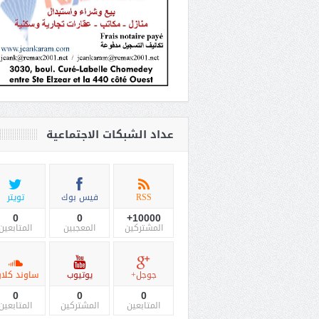
عداد الشبكات الاجتماعية
RSS
فيس بوك
تويتر
0
0
10000+
المشتركين
المعجبين
المتابعين
جوجل+
يوتيوب
ساوند كلاو
0
0
0
المتابعين
المشتركين
المتابعين