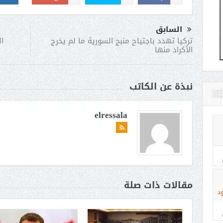
السابق
ا
تركيا تهدد باجتياح منبج السورية ما لم يخرج
الأكراد منها
نبذة عن الكاتب
elressala
مقالات ذات صلة
د