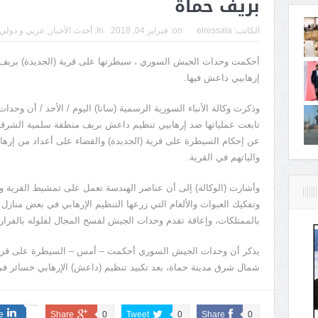
بريف حماة
الكاتب:
elressala
on:
فبراير 04, 2018
In:
أحدث الأخبار
,
عربي و دولي
أحكمت وحدات الجيش السوري ، سيطرتها على قرية (الجديدة) بريف 
إرهابيي داعش فيها.
وذكرت وكالة الأنباء السورية الرسمية (سانا) اليوم / الأحد / أن وحد
تابعت عملياتها ضد إرهابيي تنظيم داعش بريف منطقة سلمية الشرقي
عن إحكام السيطرة على قرية (الجديدة) والقضاء على أعداد من إرهابي
والياتهم في القرية.
وأشارت (الوكالة) إلى أن عناصر الهندسة تعمل على تمشيط القرية وم
وتفكيك العبوات والألغام التي زرعها التنظيم الإرهابي في بعض منازل 
بالممتلكات، وإعاقة تقدم وحدات الجيش لفسح المجال لفلوله بالفرار.
يذكر أن وحدات الجيش السوري أحكمت – أمس – السيطرة على قريتي 
شمال شرق مدينة حماة، بعد تكبيد تنظيم (داعش) الإرهابي خسائر في ال
e
Share
0
Tweet
0
Share
0