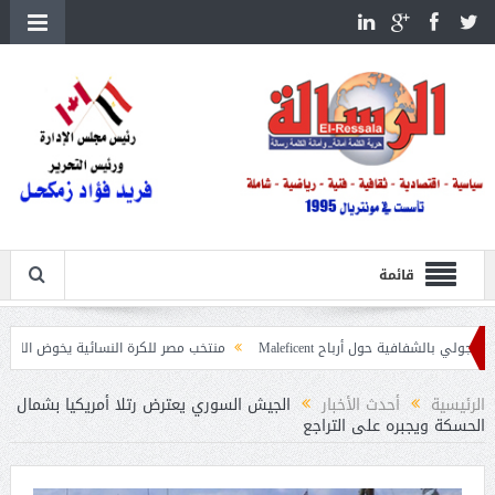
قائمة
 حول أرباح Maleficent
منتخب مصر للكرة النسائية يخوض الليلة مباراة وداع أمم
داعيات حرائق الغابات
الرئيسية
أحدث الأخبار
الجيش السوري يعترض رتلا أمريكيا بشمال
الحسكة ويجبره على التراجع