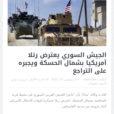
الجيش السوري يعترض رتلا
أمريكيا بشمال الحسكة ويجبره
على التراجع
الكاتب:
elressala
on:
ديسمبر 07, 2021
In:
أحدث الأخبار
,
عربي و دولي
لا يوجد تعليقات
أفادت وكالة “سانا” بأن “حاجزا للجيش العربي السوري في محيط قرية
الصالحية بشمال الحسكة، اعترض رتلا عسكريا لقوات الاحتلال الأمريكي
أثناء خروجه من مدينة القامشلي”.