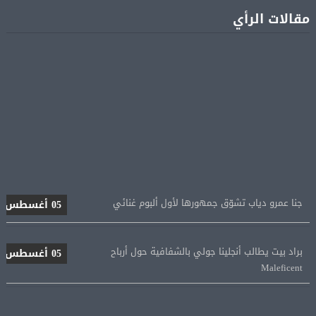
مقالات الرأي
جنا عمرو دياب تشوّق جمهورها لأول ألبوم غنائي
05 أغسطس
براد بيت يطالب أنجلينا جولي بالشفافية حول أرباح
05 أغسطس
Maleficent
منتخب مصر للكرة النسائية يخوض الليلة مباراة وداع أمم
05 أغسطس
إفريقيا أمام نيجيريا