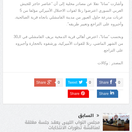
وأشارت “سانا” نقلا عن مصادر محلية إلى أن “عناصر حاجز للجيش
العربي السوري اعترضوا رتلا لقوات الاحتلال الأميركي مؤلفا من 5
عربات مدرعة حاول العبور من مدينة القامشلي باتجاه قرية الصالحية،
وأجبروه على التراجع وتغيير طريقه”.
وبحسب “سانا”، اعترض أهالي قرية الدمخية بريف القامشلي في الـ30
من الشهر الماضي، رتلا للقوات الأميركية، ورشقوه بالحجارة وأجبروه
على التراجع.
المصدر : وكالات
Share
0
Tweet
0
Share
0
Share
Share
السابق
مجلس النواب الليبى يعقد جلسة مغلقة
لمناقشة تطورات الانتخابات