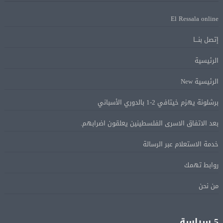
الرئيس الإيرانى: الظروف الراهنة فرصة للتوصل إلى اتفاق
08 أغسطس
El Ressala online
عبر المفاوضات
إتصل بنـــا
Alcool américain au Canada: «Carney risque d’être pris en
08 أغسطس
الرئيسية
sandwich entre Trump et les provinces»
الرئيسية New
«Aucune négociation ne peut être bonne avec
برشلونة يهزم خيتافي 2-1 بالدوري الأسباني
08 أغسطس
l’administration Trump en ce moment», estime une
بعد الاتفاق الاسرى الفلسطينين يعلقون اضرابهم.
spécialiste en droit commercial
خدمة الاستعلام عبر الرسالة
الاقتصاد الكندي أضاف 75.000 وظيفة والبطالة تراجعت
08 أغسطس
روابط تهمك
إلى 6,4%
من نحن
وزير الخارجية يبحث هاتفياً مع نظيره العراقي التطورات
08 أغسطس
الإقليمية
5 سياسة