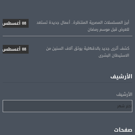
أبرز المسلسلات المصرية المنتظرة.. أعمال جديدة تستعد
08 أغسطس
للعرض قبل موسم رمضان
كشف أثرى جديد بالدقهلية يوثق آلاف السنين من
08 أغسطس
الاستيطان البشرى
اتحاد الكرة يطلب استضافة أمم إفريقيا تحت 23 عامًا
08 أغسطس
المؤهلة لأولمبياد 2028
الأرشيف
إسبانيا تعيد فرض الرقابة على حدودها مع إيطاليا وسط
08 أغسطس
الأرشيف
خلاف متصاعد بشأن الهجرة
فانس: سنواصل الضغط على إيران.. ونعمل على مسار آمن
08 أغسطس
للسفن فى هرمز
صفحات