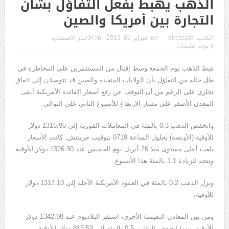
الذهب يهبط بفعل التفاؤل بشأن
التجارة بين أمريكا والصين
الكاتب:
elressala
on:
فبراير 01, 2019
In:
الأخبار الاقتصادية
لا يوجد تعليقات
هبط الذهب يوم الجمعة وسط إقبال من المستثمرين على المخاطرة في
ظل حالة من التفاؤل بأن الولايات المتحدة والصين قد تتوصلان إلى اتفاق
تجاري على الرغم من أن التوقف عن رفع أسعار الفائدة الأمريكية أبقى
المعدن الأصفر على مسار الارتفاع للأسبوع الثاني على التوالي.
وانخفض الذهب 0.3 بالمئة في المعاملات الفورية إلى 1316.95 دولار
للأوقية (الأونصة) بحلول الساعة 0719 بتوقيت جرينتش. كانت الأسعار
بلغت أعلى مستوى منذ 26 أبريل يوم الخميس عند 1326.30 دولار للأوقية
وتتجه للزيادة 1.1 بالمئة هذا الأسبوع.
ونزل الذهب 0.2 بالمئة في العقود الأمريكية الآجلة إلى 1317.10 دولار
للأوقية.
ومن بين المعادن النفيسة الأخرى، استقر البلاديوم عند 1342.98 دولار
للأوقية، بينما انخفض البلاتين 0.5 بالمئة إلى 815.50 دولار للأوقية.