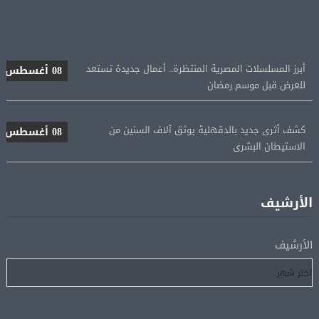
أبرز المسلسلات المصرية المنتظرة.. أعمال جديدة تستعد
08 أغسطس
للعرض قبل موسم رمضان
كشف أثرى جديد بالدقهلية يوثق آلاف السنين من
08 أغسطس
الاستيطان البشرى
اتحاد الكرة يطلب استضافة أمم إفريقيا تحت 23 عامًا
08 أغسطس
المؤهلة لأولمبياد 2028
الأرشيف
إسبانيا تعيد فرض الرقابة على حدودها مع إيطاليا وسط
08 أغسطس
الأرشيف
خلاف متصاعد بشأن الهجرة
فانس: سنواصل الضغط على إيران.. ونعمل على مسار آمن
08 أغسطس
للسفن فى هرمز