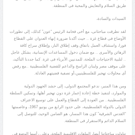
طريق السلام والتعايش والمحبة فى المنطقة.
السيدات والسادة،
لقد تطرقت مباحثاتى، مع أخى فخامة الرئيس “عون” كذلك، إلى تطورات
الأوضاع فى قطاع غزة .. حيث أكدنا ضرورة إنهاء العدوان على القطاع
فورا، واستئناف العمل باتفاق وقف إطلاق النار، وإطلاق سراح كافة
الرهائن والأسرى .. مع ضمان دخول المساعدات الإنسانية، بشكل عاجل
.. لتلبية الاحتياجات الملحة، للمدنيين الأبرياء فى غزة. كما جددنا التأكيد،
على موقف مصر ولبنان الراسخ والداعم للقضية الفلسطينية ..مع رفض
أى محاولات تهجير للفلسطينيين،أو تصفية قضيتهم العادلة.
ومن هذا المنبر، ندعو المجتمع الدولى، إلى حشد الجهود الدولية
والموارد، لتنفيذ خطة إعادة إعمار غزة دون تهجير أهلها، وتمكين السلطة
الفلسطينية.. من العودة إلى القطاع والعمل على توسيع الاعتراف
الدولى بالدولة الفلسطينية، على حدود الرابع من يونيو 1967، وعاصمتها
“القدس الشرقية” كون هذا المسار، هو الضامن الوحيد، للتوصل إلى
السلام الدائم والاستقرار فى المنطقة.
تناولت مباحثاتنا أيضا، الملفات الإقليمية الملحة، وعلى رأسها الوضع فى