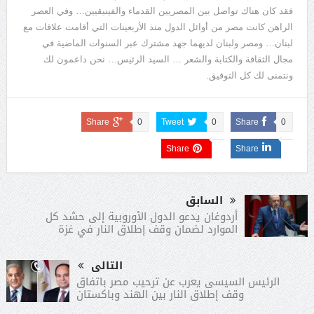
فقد كان هناك تواصل بين المصريين القدماء والفينيقيين… وفي العصر
الراهن كانت مصر من أوائل الدول منذ الأربعينات التي أقامت علاقات مع
لبنان… ومصر ولبنان لديهما جهد مشترك عبر السنوات الماضية في
مجال الثقافة والكتابة والشعر … السيد الرئيس… نحن داعمون لك
ونتمنى لك كل التوفيق.
Share
0
Tweet
0
Share
0
Share
Share
السابق
أردوغان يدعو الدول الأوروبية إلى حشد كل
الموارد لضمان وقف إطلاق النار في غزة
التالى
الرئيس السيسى يعرب عن ترحيب مصر باتفاق
وقف إطلاق النار بين الهند وباكستان