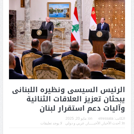
الرئيس السيسى ونظيره اللبنانى
يبحثان تعزيز العلاقات الثنائية
وآليات دعم استقرار لبنان
الكاتب:
elressala
on:
مايو 20, 2025
In:
أحدث الأخبار
,
الأخبــــار
,
عربي و دولي
لا يوجد تعليقات