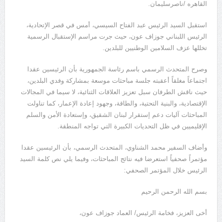
القاهره /ناصرسليمان.
استقبل السيد الرئيس عبد الفتاح السيسي، أمس في قصر الإتحادية،
الرئيس اللبناني جوزاف عون، حيث جرت مراسم الإستقبال الرسمية
تخللها عزف السلامين الوطنيين للبلدين.
وصرح المتحدث الرسمي باسم رئاسة الجمهورية بأن الرئيسين عقدا
اجتماعاً مغلقاً أعقبته جلسة مباحثات موسعة بمشاركة وفدي البلدين،
حيث ناقش الطرفان سبل تعزيز العلاقات الثنائية، لا سيما في المجالات
الإقتصادية، والبنية التحتية، والطاقة، وجهود إعادة الإعمار، كما تناولت
المباحثات آليات دعم إستقرار لبنان الشقيق، وإستعادة الأمن والسلم
الإقليميين في ظل التحديات الكبيرة التي تواجه المنطقة.
وأضاف السفير محمد الشناوي، المتحدث الرسمي، بأن الرئيسين عقدا
مؤتمراً صحفياً استعرضا فيه نتائج المباحثات، وفيما يلي نص كلمة السيد
الرئيس خلال المؤتمر الصحفي:
بسم الله الرحمن الرحيم
أخى العزيز، فخامة الرئيس/ العماد جوزاف عون،