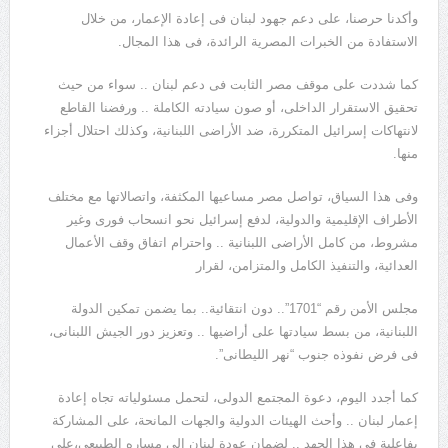
وأكدنا حرصنا، على دعم جهود لبنان فى إعادة الإعمار، من خلال
الاستفادة من الخبرات المصرية الرائدة، فى هذا المجال.
كما شددت على موقف مصر الثابت فى دعم لبنان .. سواء من حيث
تحقيق الاستقرار الداخلى، أو صون سيادته الكاملة .. ورفضنا القاطع
لانتهاكات إسرائيل المتكررة، ضد الأراضى اللبنانية، وكذلك احتلال أجزاء
منها.
وفى هذا السياق، تواصل مصر مساعيها المكثفة، واتصالاتها مع مختلف
الأطراف الإقليمية والدولية، لدفع إسرائيل نحو انسحاب فورى وغير
مشروط، من كامل الأراضى اللبنانية .. واحترام اتفاق وقف الأعمال
العدائية، والتنفيذ الكامل والمتزامن، لقرار
مجلس الأمن رقم “1701”.. دون انتقائية.. بما يضمن تمكين الدولة
اللبنانية، من بسط سيادتها على أراضيها .. وتعزيز دور الجيش اللبنانى،
فى فرض نفوذه جنوب “نهر الليطانى”.
كما أجدد اليوم، دعوة المجتمع الدولى، لتحمل مسئولياته تجاه إعادة
إعمار لبنان .. وأحث الهيئات الدولية والجهات المانحة، على المشاركة
بفاعلية فى هذا الجهد .. لضمان عودة لبنان إلى مساره الطبيعى،على