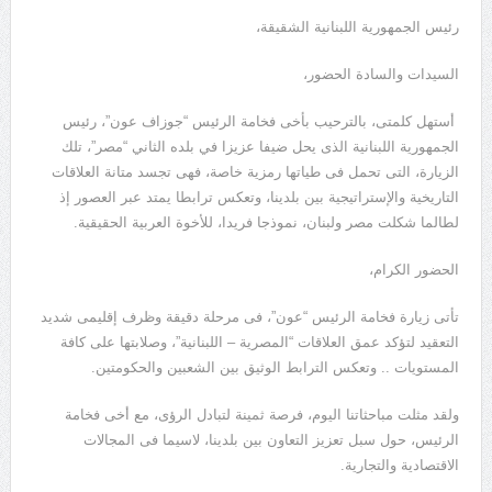
رئيس الجمهورية اللبنانية الشقيقة،
السيدات والسادة الحضور،
أستهل كلمتى، بالترحيب بأخى فخامة الرئيس “جوزاف عون”، رئيس
الجمهورية اللبنانية الذى يحل ضيفا عزيزا في بلده الثاني “مصر”، تلك
الزيارة، التى تحمل فى طياتها رمزية خاصة، فهى تجسد متانة العلاقات
التاريخية والإستراتيجية بين بلدينا، وتعكس ترابطا يمتد عبر العصور إذ
لطالما شكلت مصر ولبنان، نموذجا فريدا، للأخوة العربية الحقيقية.
الحضور الكرام،
تأتى زيارة فخامة الرئيس “عون”، فى مرحلة دقيقة وظرف إقليمى شديد
التعقيد لتؤكد عمق العلاقات “المصرية – اللبنانية”، وصلابتها على كافة
المستويات .. وتعكس الترابط الوثيق بين الشعبين والحكومتين.
ولقد مثلت مباحثاتنا اليوم، فرصة ثمينة لتبادل الرؤى، مع أخى فخامة
الرئيس، حول سبل تعزيز التعاون بين بلدينا، لاسيما فى المجالات
الاقتصادية والتجارية.