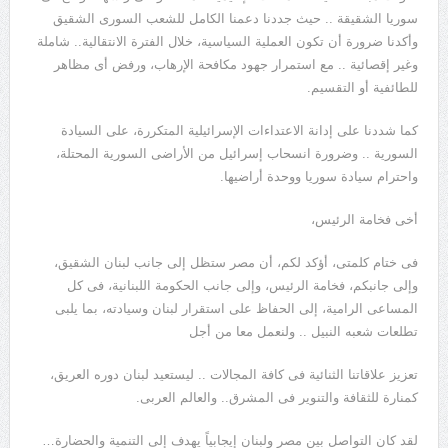
سوريا الشقيقة .. حيث جددنا دعمنا الكامل للشعب السورى الشقيق
وأكدنا ضرورة أن تكون العملية السياسية، خلال الفترة الانتقالية.. شاملة
وغير إقصائية .. مع استمرار جهود مكافحة الإرهاب، ورفض أى مظاهر
للطائفية أو التقسيم.
كما شددنا على إدانة الاعتداءات الإسرائيلية المتكررة، على السيادة
السورية .. وضرورة انسحاب إسرائيل من الأراضى السورية المحتلة،
واحترام سيادة سوريا ووحدة أراضيها.
أخى فخامة الرئيس،
فى ختام كلمتى، أؤكد لكم، أن مصر ستظل إلى جانب لبنان الشقيق،
وإلى جانبكم، فخامة الرئيس، وإلى جانب الحكومة اللبنانية، فى كل
المساعى الرامية، إلى الحفاظ على استقرار لبنان وسيادته، بما يلبى
تطلعات شعبه النبيل .. ولنعمل معا من أجل
تعزيز علاقاتنا الثنائية فى كافة المجالات .. ليستعيد لبنان دوره العريق،
كمنارة للثقافة والتنوير فى المشرق.. والعالم العربى.
لقد كان التواصل بين مصر ولبنان إيجابياً يهدف إلى التنمية والحضارة…