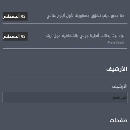
جنا عمرو دياب تشوّق جمهورها لأول ألبوم غنائي
05 أغسطس
براد بيت يطالب أنجلينا جولي بالشفافية حول أرباح
05 أغسطس
Maleficent
منتخب مصر للكرة النسائية يخوض الليلة مباراة وداع أمم
05 أغسطس
إفريقيا أمام نيجيريا
الأرشيف
استقبال جماهيرى حاشد لمحمد صلاح لدى وصوله إلى تركيا
05 أغسطس
لإتمام انتقاله إلى طرابزون سبور
الأرشيف
رسميًا.. انطلاق الدورى الممتاز 21 أغسطس.. وقمة الزمالك
05 أغسطس
والأهلى 11 أكتوبر
صفحات
مباحثات لبنانية – أممية حول دعم لبنان وتطورات الأوضاع
05 أغسطس