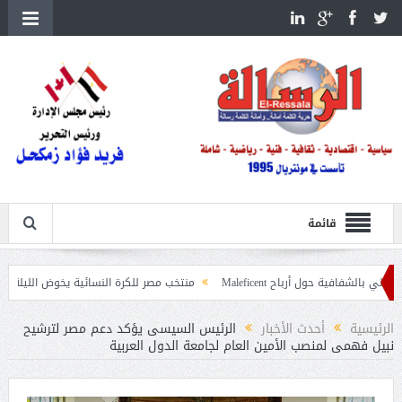
قائمة
ول أرباح Maleficent
منتخب مصر للكرة النسائية يخوض الليلة مباراة وداع أمم إ
عيات حرائق الغابات
الرئيسية
أحدث الأخبار
الرئيس السيسى يؤكد دعم مصر لترشيح
نبيل فهمى لمنصب الأمين العام لجامعة الدول العربية