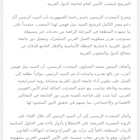
المرشح لمنصب الأمين العام لجامعة الدول العربية.
وصرح المتحدث الرسمي باسم رئاسة الجمهورية بأن السيد الرئيس أكد
دعم مصر الكامل لترشيح السيد نبيل فهمي لهذا المنصب، مشدداً على
ما تشهده المنطقة في المرحلة الراهنة من تحديات غير مسبوقة
تستوجب تعزيز منظومة العمل العربي المشترك، وتفعيل دور جامعة
الدول العربية باعتبارها المظلة الأساسية والإطار الجامع للدفاع عن
مصالح الدول والشعوب العربية.
وأضاف السفير محمد الشناوي، المتحدث الرسمي، أن السيد نبيل فهمي
أعرب عن بالغ تقديره وامتنانه لدعم السيد الرئيس، مؤكداً تطلعه إلى
العمل على تطوير أداء جامعة الدول العربية وصياغة رؤية استراتيجية
متقدمة وفاعلة تتناسب مع حجم التحديات الماثلة أمام الأمن القومي
العربي، كما شدد على قناعته بأهمية تعزيز دور الجامعة في المجالين
الاقتصادي والاجتماعي، بما يسهم في تحقيق الدور المنشود لها.
وأشار المتحدث الرسمي إلى أن السيد الرئيس أكد خلال اللقاء على
الرؤية المصرية الحريصة على الاضطلاع بأدوار بنّاءة تعزز الحلول السلمية
لأزمات المنطقة، لافتاً إلى تزايد بؤر الصراع وتصاعد انتهاكات القانون
الدولي، وهو ما يفرض تبعات جسيمة على الأمن القومي العربي بمفهومه