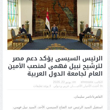
الرئيس السيسى يؤكد دعم مصر
لترشيح نبيل فهمى لمنصب الأمين
العام لجامعة الدول العربية
الكاتب:
elressala
on:
يونيو 22, 2026
In:
أحدث الأخبار
,
الأخبــــار
,
عربي و دولي
لا يوجد تعليقات
القاهرة/ناصر سليمان.
استقبل السيد الرئيس عبد الفتاح السيسي، الأحد، السيد نبيل فهمي،