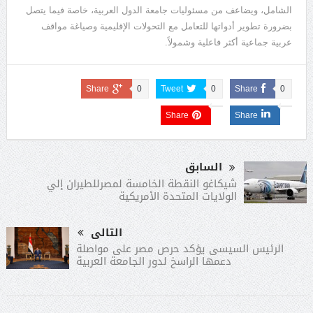
الشامل، ويضاعف من مسئوليات جامعة الدول العربية، خاصة فيما يتصل
بضرورة تطوير أدواتها للتعامل مع التحولات الإقليمية وصياغة مواقف
عربية جماعية أكثر فاعلية وشمولاً.
Share
0
Tweet
0
Share
0
Share
Share
السابق
شيكاغو النقطة الخامسة لمصرللطيران إلي
الولايات المتحدة الأمريكية
التالى
الرئيس السيسى يؤكد حرص مصر على مواصلة
دعمها الراسخ لدور الجامعة العربية