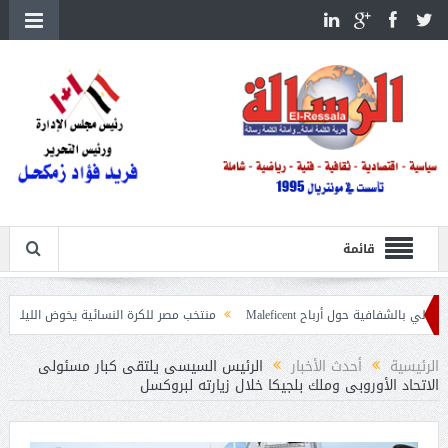
قائمة
ل أرباح Maleficent
منتخب مصر للكرة النسائية يخوض الليلة مباراة وداع أمم إف
يات حرائق الغابات
الرئيسية
أحدث الأخبار
الرئيس السيسى يلتقى كبار مسئولى
الاتحاد الأوروبى وملك بلجيكا خلال زيارته لبروكسل