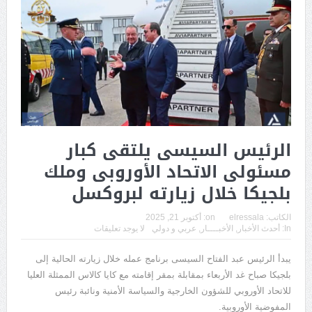
الرئيس السيسى يلتقى كبار
مسئولى الاتحاد الأوروبى وملك
بلجيكا خلال زيارته لبروكسل
الكاتب:
elressala
on:
أكتوبر 21, 2025
In:
أحدث الأخبار
,
الأخبــــار
,
عربي و دولي
لا يوجد تعليقات
يبدأ الرئيس عبد الفتاح السيسى برنامج عمله خلال زيارته الحالية إلى
بلجيكا صباح غد الأربعاء بمقابلة بمقر إقامته مع كايا كالاس الممثلة العليا
للاتحاد الأوروبي للشؤون الخارجية والسياسة الأمنية ونائبة رئيس
المفوضية الأوروبية.