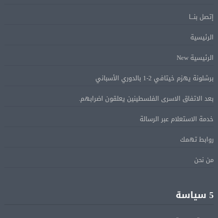
إتصل بنـــا
ماكرون: الاتحاد الأوروبى وشركاؤه سيواصلون زيادة الضغط
05 أغسطس
على روسيا لوقف الحرب بأوكرانيا
الرئيسية
الرئيسية New
البيان الختامى لاجتماع عمّان الوزارى يدين الإجراءات
05 أغسطس
الإسرائيلية بالقدس.. ويطلق تحركا دوليا لوقفها
برشلونة يهزم خيتافي 2-1 بالدوري الأسباني
بعد الاتفاق الاسرى الفلسطينين يعلقون اضرابهم.
ترامب: مضيق هرمز سيفتح قريبًا أو ستواجه إيران ضربة
05 أغسطس
قاسية
خدمة الاستعلام عبر الرسالة
روابط تهمك
الرئيس السيسى يؤكد لرئيس وزراء اليونان تضامن مصر
05 أغسطس
الكامل مع اليونان في مواجهة تداعيات حرائق الغابات
من نحن
الرئيس السيسى يستقبل ملك البحرين فى مطار العلمين
05 أغسطس
5 سياسة
فى زيارة لتعزيز أواصر الأخوة الراسخة بين البلدين
الشقيقين