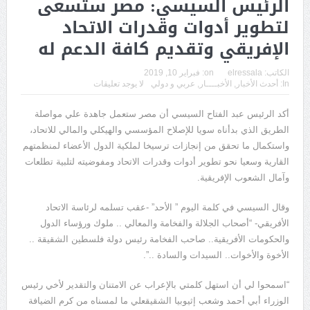
الرئيس السيسي: مصر ستسعى
لتطوير أدوات وقدرات الاتحاد
الإفريقي وتقديم كافة الدعم له
الكاتب:
elressala
on:
فبراير 10, 2019
In:
أحدث الأخبار
,
الأخبــــار
,
عربي و دولي
لا يوجد تعليقات
أكد الرئيس عبد الفتاح السيسي أن مصر ستعمل جاهدة علي مواصلة
الطريق الذي بدأناه سويا للإصلاح المؤسسي والهيكلي والمالي للاتحاد،
واستكمال ما تحقق من إنجازات ترسيخا لملكية الدول الأعضاء لمنظمتهم
القارية وسعيا نحو تطوير أدوات وقدرات الاتحاد ومفوضيته لتلبية تطلعات
وآمال الشعوب الإفريقية.
وقال السيسي في كلمة اليوم ” الأحد” -عقب تسلمه لرئاسة الاتحاد
الأفريقي- “أصحاب الجلالة والفخامة والمعالي .. ملوك ورؤساء الدول
والحكومات الأفريقية.. صاحب الفخامة رئيس دولة فلسطين الشقيقة ..
الأخوة والأخوات.. السيدات والسادة ..”.
“اسمحوا لي أن استهل كلمتي بالإعراب عن الامتنان والتقدير لأخي رئيس
الوزراء أبي أحمد وشعب إثيوبيا الشقيقعلي ما لمسناه من كرم الضيافة