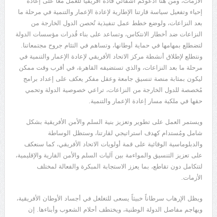
الأزمات، ومن هنا أدعوكم أشقائي قادة أفريقيا للعمل معاً على إعادة
إحياء وتفعيل سياسة قارتنا الإطارية لإعادة الإعمار والتنمية في مرحلة ما
بعد النزاعات، ولوضع خطط عمل تنفيذية تُحصن الدول الخارجة من
النزاعات ضد أخطار الانتكاس، وتساعد على بناء قُدرات مؤسسات الدولة
لتضطلع بمهامها في حماية أوطانها، وتساهم في التئام جروح مجتمعاتنا.
ونتطلع لإطلاق أنشطة مركز الاتحاد الأفريقي لإعادة الإعمار والتنمية في
مرحلة ما بعد النزاعات، والذي تستضيفه القاهرة، في أقرب وقت ممكن
ليكون بمثابة منصة تنسيق جامعة وعقل مفكر يعكف على إعداد برامج
مُخصصة للدول الخارجة من النزاعات، تراعي خصوصية الدولة وتحمي
حقها في ملكية مسار إعادة الإعمار والتنمية.
ويستمر العمل على تطوير وتعزيز بنية السلم والأمن الأفريقية بشكل
شامل ومُستدام كهدف استراتيجي لقارتنا، وستظل الوساطة
والدبلوماسية الوقائية على قمة أولويات الاتحاد الأفريقي، كما سنعكف
على تعزيز التنسيق والمواءمة بين آليات السلم والأمن القارية والإقليمية،
لتتكامل دون تقاطع، بما يعزز الاستجابة المبكرة والفعالة لمختلف
الأزمات.
ويظل الإرهاب سرطاناً خبيثاً يسعى للتغلغل في أجساد الأوطان الأفريقية،
ويهاجم مفاصل الدولة الوطنية، ويختطف أحلام الشعوب وأبناءها. إن