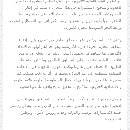
هو تطوير البنية التحتية الأفريقية، من خلال تعظيم المشروعات العابرة
للحدود، وتشجيع الاستثمارات في هذا المجال، لا سيما في إطار
المشروعات المدرجة ضمن أولويات الاتحاد الأفريقي كمشروع ربط
القاهرة برياً بكيب تاون، ومشروع الربط الكهربائي بين الشمال والجنوب،
وربط البحر المتوسط ببحيرة فكتوريا.
وثاني هذه المحاور؛ هو دفع الاندماج القاري عبر تسريع وتيرة إنشاء
منطقة التجارة الحرة القارية الأفريقية، وهو أحد أهم أولويات الاتحاد
الأفريقي بما يساهم في تخفيض أسعار الكثير من السلع، ويزيد من
تنافسية القارة الأفريقية على المستوى العالمي، وبالتالي تحتم علينا
الظروف المحيطة تعزيز تعاوننا وتكثيف جهودنا للدفع بدخول الاتفاقية
المنشئة للمنطقة إلى حيز النفاذ وتفعيلها في أقرب وقت ممكن، كما
يتعين علينا العمل سوياً على استكمال المنظومة التجارية والاستثمارية
والاقتصادية الأفريقية بما يُتيح لنا تحقيق نتائج واقعية تلمسها شعوبنا.
ويمثل المحور الثالث والأخير تتويجاً للمحورين السابقين، وهو السعي
لتوفير المزيد من فرص العمل للشباب، الأمر الذي يتطلب بشكل رئيسي
حشد الاستثمارات الوطنية والدولية وجذب رؤوس الأموال وتوطين
التكنولوجيا.