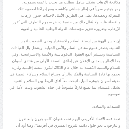
مكافحة الإرهاب بشكل شامل تتطلب منا تحديد داعميه ومموليه،
ومواجهتهم سوياً في إطار جماعي وكاشف، ومع إدراكنا لصعوبة تلك
المعركة وتعقيدها، تظل هي الطريق الأمثل لاجتثاث جذور الإرهاب
والقضاء عليه، ولا يُقلل ذلك من حتمية دحض سموم التطرف التي تُفرز
الإرهاب، وضرورة تعزيز مؤسسات الدولة الوطنية الحامية والقوية.
إن جسر الهوة بين إرساء السلام والاستقرار وجني الشعوب لثمار
التنمية، يتصدر هموم محافل السلم والأمن الدولية، ويشغل بال القيادات
السياسية ويستثير ألمع العقول الدبلوماسية والأمنية والاستراتيجية، وفي
هذا الإطار يسعدني الإعلان عن إطلاق النسخة الأولى من مُنتدى أسوان
للسلام والتنمية المُستدامة خلال عام 2019، ليكون منصة إقليمية وقارية
يجتمع بها قادة السياسة والفكر والرأي وصناع السلام وشركاء التنمية في
مدينة أسوان جوهرة النيل، لنبحث معاً آفاق الربط بين السلام والتنمية
بشكل مُستدام بما يصنع فارقاً ملموساً في حياة الشعوب ويبث الأمل في
نفوسهم.
السيدات والسادة،
تعقد قمة الاتحاد الأفريقي اليوم تحت عنوان “المهاجرون والعائدون
والنازحون، نحو حلول دائمة للنزوح القسري في أفريقيا”، وهنا أود أن