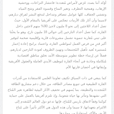
أؤكد أننا بصدد عَرَض لأمراض مُتعددة؛ فانتشار النزاعات، ووحشية
الإرهاب، وهمجية التطرف، وتغير المناخ وقسوة الفقر وشح المياه
وتفشي الجفاف، كلها عوامل تتضافر وتتداخل لتدفع البشر لفراق ديارهم،
لاسيما وأن آثار تلك الأزمات تنعكس على أفريقيا بالمقام الأول، حيثُ
تصل أعداد اللاجئين إلى نحو 8 مليون لاجئ 90% منهم لاجئين داخل
القارة، كما تصل أعداد النازحين إلى حوالي 18 مليون نازح، وهو ما يحثُنا
على تبني مُقاربة تنموية تشمل مشروعات قارية وإقليمية ضخمة لتوفير
أكبر قدرٍ من فرص العمل لمواطني القارة، واعتماد برامج إعادة إعمار
مُستنيرة تُعيد تأهيل المُجتمعات وتهيئ الظروف لعودة النازحين لديارهم،
فضلاً عن إرساء خطة تطوير متوسطة الأمد تخلق مناطق اقتصادية
مُتكاملة وجاذبة في أنحاء القارة لتوظيف الأيدي العاملة والعقول الأفريقية
وإبقائها في أحضان قارتها الأم.
كما ينبغي في ذات السياق تكثيف تعاوننا العلمي للاستفادة من قُدرات
القارة الطبيعية في تنويع مصادر الطاقة، من خلال دعم مشاريع الطاقة
المُتجددة والنظيفة، بما يُسهم في تخفيف الآثار البيئية لظاهرة تغير المُناخ
التي نشهدها وتتأثر بها حياة شعوبنا، وإذ تلتزم أفريقيا بالعمل على حماية
كوكبنا وفقاً لاتفاق باريس للمُناخ، فإنها تدعو دول العالم المُتقدم إلى
الالتزام بتعهداتها، لا سيما وأن هذه الدول هي الأكثر تأثيراً على مُناخ
الأرض والأكثر استفادةً من مواردها.