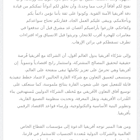
نفتح لكم أفاقاً أرحب مما وجدنا، وأن نخلق لكم أدواتاً تمكنكم من قيادة
دفة أفريقيا الآمنة القوية. وكونوا على ثقة بأننا نؤمن دائماً بكم
وبأحلامكم، ويبقى عليكم العمل الجاد، فقارتكم تحتاج سواعدكم
وكفاحكم، فازرعوا بأراضيكم أغصان غد مشرق قبل أن تندفعوا في
مغامرات للهجرة أقرب للانتحار، وتريثوا قبل الانسياق وراء افتراءات
تطرف تسقطكم في براثن الإرهاب.
وإلى شرُكاء أفريقيا بدول العالم أقول، أن الشراكة مع أفريقيا فُرصة
حقيقية لتحقيق المصالح المشتركة، واستثمار رابح اقتصادياً وتنموياً. إن
أفريقيا وهي تحرصُ على تعزيز تكاملها تبقى منفتحة على العالم،
وسنسعى لتعميق التعاون مع شركاء القارة الحاليين لاعتماد خطط تنفيذية
قابلة للتفعيل تعود على شعوب القارة بنتائج ملموسة، كما سنعكف على
توسيع آفاق التعاون الأفريقي مع مُختلف الشركاء الدوليين مُستهدفين بناء
القُدرات الأفريقية، ونقل المعرفة، وتحديث منظومة التصنيع القارية،
وتطوير البنية الأساسية والتكنولوجية، وإرساء قواعد الاقتصاد الرقمي
بأفريقيا.
ومن هذا المنبر توجه أفريقيا الدعوة إلى مؤسسات القطاع الخاص
العالمية والشركات الدولية مُتعددة الجنسيات للاستثمار في قارتنا،