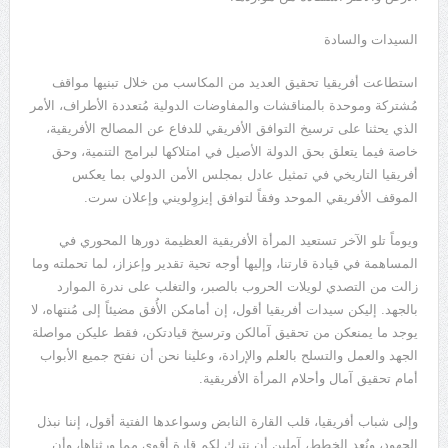
السيدات والسادة
استطاعت أفريقيا تحقيق العديد من المكاسب من خلال تبنيها مواقف
مُشتركة وموحدة بالمناقشات والمفاوضات الدولية مُتعددة الأطراف، الأمر
الذي يحثنا على ترسيخ التوافق الأفريقي للدفاع عن المصالح الأفريقية،
خاصة فيما يتعلق بحق الدولة الأصيل في امتلاكها لبرامج التنمية، وحق
أفريقيا التاريخي في تمثيل عادل بمجلس الأمن الدولي بما يعكس
الموقف الأفريقي الموحد وفقاً لتوافق إيزوِلويني وإعلان سرت.
ويوماً تلو الآخر تستعيد المرأة الأفريقية العظيمة دورها المحوري في
المساهمة في قيادة قارتنا، وإليها أوجه تحية تقدير وإعزاز، لما تحملته وما
زالت من التصدي لويلات الحروب بالصبر، والتغلب على ندرة الموارد
بالجهد. إليكن سيدات أفريقيا أقول، إن أمامكن الأُفق مضيئاً إلى مُنتهاه، لا
يوجد ما يمنعكن من تحقيق آمالكن وترسيخ قيادتكن، فقط عليكن مواصلة
الجهد والعمل والتسلح بالعلم والإرادة، وعلينا نحن أن نفتح جميع الأبواب
أمام تحقيق آمال وأحلام المرأة الأفريقية.
وإلى شباب أفريقيا، قلب القارة النابض وسواعدها الفتية أقول، إننا نبذل
الجهود، ونُعد الخطط، آملين أن نترك لكم قارة أقوى مما ورثناها، وأن