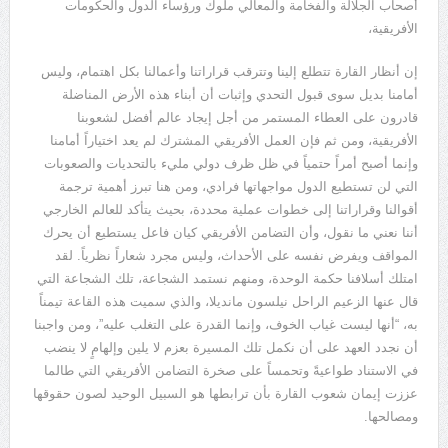
أصحاب الجلالة والفخامة والمعالي ملوك ورؤساء الدول والحكومات
الأفريقية،
إن أنظار القارة تتطلع إلينا وتترقب قراراتنا وأعمالنا بكل اهتمام، وليس
أمامنا بديل سوى قبول التحدي وإثبات أن أبناء هذه الأرض المناضلة
قادرون على العطاء المستمر من أجل إيجاد عالم أفضل لشعوبنا
الأفريقية، ومن ثم فإن العمل الأفريقي المشترك لم يعد اختياراً أمامنا
وإنما أصبح أمراً حتمياً في ظل ظرف دولي مليء بالتحديات والصعوبات
التي لن تستطيع الدول مواجهاتها فرادي، ومن هنا تبرز أهمية ترجمة
أقوالنا وقراراتنا إلى خطوات عملية محددة، بحيث يتأكد للعالم الخارجي
أننا نعني ما نقول، وأن التضامن الأفريقي كيان فاعل يستطيع أن يحرك
المواقف ويفرض نفسه على الأحداث، وليس مجرد شعاراً نظرياً. لقد
امتلك أسلافنا حكمة الوحدة، ومنهم نستمد الشجاعة، تلك الشجاعة التي
قال عنها الزعيم الراحل نيلسون مانديلا، والذي سميت هذه القاعة تيمناً
به، “أنها ليست غياب الخوف، وإنما القدرة على التغلب عليه”، ومن واجبنا
أن نجدد العهد على أن نكمل تلك المسيرة بعزم لا يلين وإلهامٍ لا ينضب
في الاستناد طواعيةً وتحمساً على صخرة التضامن الأفريقي التي طالما
عززت إيمان شعوب القارة بأن ترابطها هو السبيل الوحيد لصون حقوقها
ومصالحها.