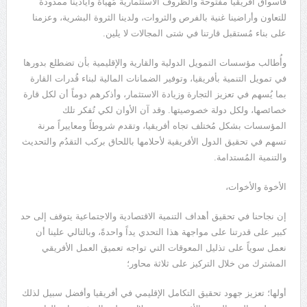
فأسواق أفريقيا مفتوحة والظروف الاستثمارية مُهيأة وأيادينا ممدودة
للتعاون وأراضينا غنية بالفرص والثروات، ولدينا الثروة البشرية، وعزمنا
على بناء مُستقبل قارتنا في شتى المجالات لا يلين.
وأُطالب مؤسسات التمويل الدولية والقارية والإقليمية بأن تضطلع بدورها
في تمويل التنمية بأفريقيا، وتوفير الضمانات المالية لبناء قُدرات القارة
بما يُسهم في تعزيز التجارة وزيادة الاستثمار، وأذكرهم دوماً أن لكل قارة
خصائصها، ولكل دولة خصوصيتها. وقد آن الأوان لكي تُفكر تلك
المؤسسات بشكل مُختلف تجاه أفريقيا، وتقدم شروطاً ومعاييراً مرنة
تسهم في تحقيق الدول الأفريقية لأحلامها باللحاق بركب التقدُم والتحديث
والتنمية المُستدامة.
الأخوة والأخوات،
إن نجاحنا في تحقيق أهداف التنمية الاقتصادية والاجتماعية يتوقف إلى حد
كبير على قدرتنا على مواجهة هذا التحدي يداً واحدةً، وبالتالي علينا أن
نعمل سوياً على تذليل المعوقات التي تواجه تعميق العمل الأفريقي
المشترك من خلال التركيز على ثلاثة محاور؛
أولها؛ تعزيز جهود تحقيق التكامل الإقليمي في أفريقيا وأفضل سبيل لذلك