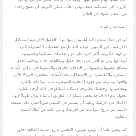
نكروما “في انقسامنا ضعف وفي اتحادنا يمكن لأفريقيا أن تصبح واحدة
من أعظم القوى في العالم”.
السيدات والسادة،
أود في هذا المقام تأكيد أهمية ترسيخ مبدأ “الحلول الأفريقية للمشاكل
الأفريقية”، فهو السبيل الوحيد للتعامل مع التحديات المُشتركة التي
تواجهنا. فأفريقيا أكثر قدرة على فهم تعقيدات مشاكلها وخصوصية
أوضاعها ومن ثم أقدر على إيجاد حلول ومعالجات جادة وواقعية تُحقق
مصالح شعوبها وتصونها من التدخل الخارجي والسقوط في براثن الأنماط
المبتكرة والمُعاصرة من الاستغلال، تلك الأنماط المعاصرة التي لا تلائم
واقعها. وبالرغم من جهودنا الحثيثة للسيطرة على النزاعات بالقارة
ومحاصرتها، وخطتنا الطموحة لإسكات البنادق في كافة أرجاء القارة
بحلول عام 2020، فلا يخفى عليكم أن الطريق أمامنا لا يزال طويلاً لإنهاء
الاقتتال في أفريقيا، وعلينا أن نستمر في السعي سوياً لطي تلك الصفحة
الأليمة من تاريخ النزاعات في أفريقيا، والتي نالت من آمال التنمية
بالقارة.
كما يتعين علينا أن نؤمن بضرورة التحصن بدرع التنمية لمُعالجة جذور