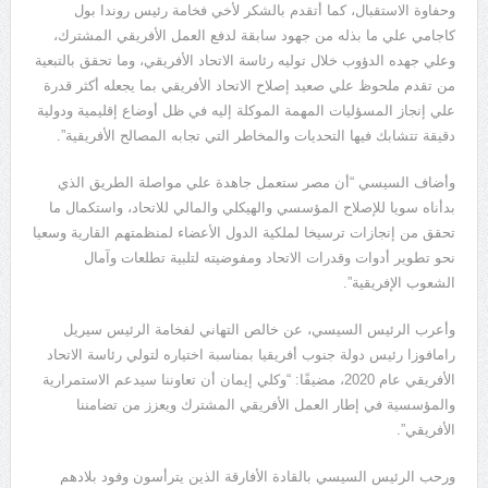
وحفاوة الاستقبال، كما أتقدم بالشكر لأخي فخامة رئيس روندا بول
كاجامي علي ما بذله من جهود سابقة لدفع العمل الأفريقي المشترك،
وعلي جهده الدؤوب خلال توليه رئاسة الاتحاد الأفريقي، وما تحقق بالتبعية
من تقدم ملحوظ علي صعيد إصلاح الاتحاد الأفريقي بما يجعله أكثر قدرة
علي إنجاز المسؤليات المهمة الموكلة إليه في ظل أوضاع إقليمية ودولية
دقيقة تتشابك فيها التحديات والمخاطر التي تجابه المصالح الأفريقية”.
وأضاف السيسي “أن مصر ستعمل جاهدة علي مواصلة الطريق الذي
بدأناه سويا للإصلاح المؤسسي والهيكلي والمالي للاتحاد، واستكمال ما
تحقق من إنجازات ترسيخا لملكية الدول الأعضاء لمنظمتهم القارية وسعيا
نحو تطوير أدوات وقدرات الاتحاد ومفوضيته لتلبية تطلعات وآمال
الشعوب الإفريقية”.
وأعرب الرئيس السيسي، عن خالص التهاني لفخامة الرئيس سيريل
رامافوزا رئيس دولة جنوب أفريقيا بمناسبة اختياره لتولي رئاسة الاتحاد
الأفريقي عام 2020، مضيفًا: “وكلي إيمان أن تعاوننا سيدعم الاستمرارية
والمؤسسية في إطار العمل الأفريقي المشترك ويعزز من تضامننا
الأفريقي”.
ورحب الرئيس السيسي بالقادة الأفارقة الذين يترأسون وفود بلادهم