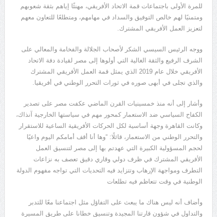
للمرة الأولى باجتماعات قمة الاتحاد الأفريقي، مهنئًا إياهم بثقة شعوبهم
ومتمنيًا لهم خالص التوفيق والسداد في مهامهم، ومتطلعًا للتعاون معهم
لتعزيز العمل الأفريقي المشترك.
ووجه الرئيس السيسي الشكر لأصحاب الجلالة والفخامة والمعالي على
الشرف الرفيع والثقة الغالية التي أولوها إلى مصر لقيادة دفة الاتحاد
الأفريقي خلال عام 2019 الذي يمثل قمة العمل الأفريقي المشترك
والذي تجلى في أبهى صوره في ثورات التحرر الوطني في أفريقيا.
وأشار إلى أنه منذ خمسينيات القرن الماضي عكفت مصر على تصدير
الكفاح السياسي ضد الاستعمار كمحور مهم في سياستها الخارجية آنذاك،
وكانت القاهرة وجهة أساسية لكل الحركات الأفريقية الساعية للاستقرار
والتحرر الوطني من الاستعمار، قائلًا: “وها أنا أقف أمامكم اليوم واعيًا
لحجم المسؤولية الكبيرة التي عهدتم بها إلى مصر لتنسيق العمل
الأفريقي المشترك في ظرف دولي وقاري دقيق تعصف به نزاعات
التطرف ومواجهة الإرهاب وتتزايد فيه التحديات التي تواجه مفهوم الدولة
الوطنية في وقت تتعاظم فيه تطلعات
وأضاف أنه ليس هناك ما يبعث على التفاؤل مثل اجتماعنا معًا للتدبر
والتداول في شؤون قارتنا المجيدة وتنسيق خطانا على طريق المسيرة