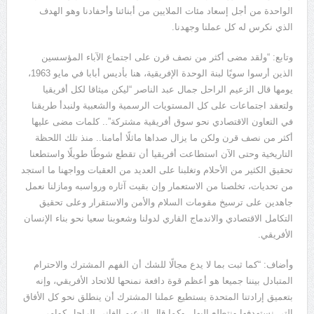
الواحدة من أجل إسعاد مئات الملايين من أبنائنا وأحفادنا وهو الهدف
الذي نكرس له كل عملنا وجهدنا.
وتابع: “ولقد مضى أكثر من نصف قرن على اجتماع الآباء المؤسسين
الذين أرسوا سويًا لبنة الوحدة الإفريقية، هنا بأديس أبابا في مايو 1963،
يومها قال الزعيم الراحل جمال عبد الناصر “ليكن ميثاقا لكل أفريقيا
ولتعقد اجتماعات على كل المستويات الرسمية والشعبية ولنبدأ طريقنا
في التعاون الاقتصادي نحو سوق أفريقية مشتركة”.. كلمات مضى عليها
أكثر من نصف قرن ولكن ما يزال صداها ماثلًا أمامنا.. منذ تلك اللحظة
التاريخية وحتى الآن استطاعت أفريقيا أن تقطع شوطًا طويلًا واستطعنا
تحقيق الكثير من الأحلام وتغلبنا على العديد من العقبات وواجهنا ما استجد
من تحديات، تخلصنا من الاستعمار وإن بقيت آثاره ورواسبه ومازلنا نعمل
جاهدين على ترسيخ مقومات السلام والأمن والاستقرار وعلى تحقيق
التكامل الاقتصادي والاندماج القاري لدولنا وشعوبنا سعيا نحو بناء الإنسان
الأفريقي.
وأضاف: “كما ثبت بما لا يدع مجالًا للشك أن الفهم المشترك والاحترام
المتبادل بيننا جميعا هو أعظم قوة دافعة نمنحها للاتحاد الأفريقي، وإنه
بتعميق إرادتنا المتحدة يستطيع عملنا المشترك أن ينطلق نحو كل الأفاق
التي نستهدفها ونتطلع إليها.. وكما قال الزعيم الغاني الراحل كوامي